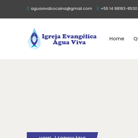
aguavivabocaina@gmail.com
+55 14 98183-8530
Home
Q