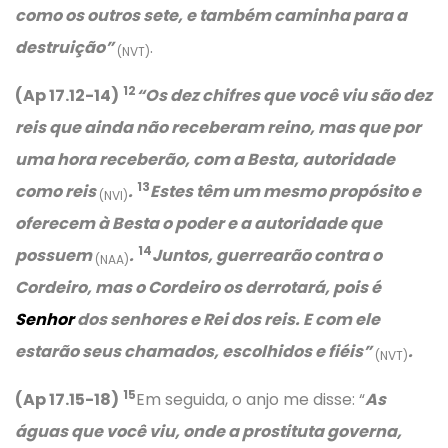
como os outros sete, e também caminha para a
destruição”
.
(NVT)
12
(Ap 17.12-14)
“Os dez chifres que você viu são dez
reis que ainda não receberam reino, mas que por
uma hora receberão, com a Besta, autoridade
13
como reis
.
Estes têm um mesmo propósito e
(NVI)
oferecem à Besta o poder e a autoridade que
14
possuem
.
Juntos, guerrearão contra o
(NAA)
Cordeiro, mas o Cordeiro os derrotará, pois é
Senhor
dos senhores e Rei dos reis. E com ele
estarão seus chamados, escolhidos e fiéis”
.
(NVT)
15
(Ap 17.15-18)
Em seguida, o anjo me disse: “
As
águas que você viu, onde a prostituta governa,