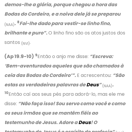
demos-lhe a glória, porque chegou a hora das
Bodas do Cordeiro, e a noiva dele já se preparou
8
.
Foi-lhe dado para vestir-se linho fino,
(NAA)
brilhante e puro”.
O linho fino são os atos justos dos
santos
.
(NVI)
9
(Ap 19.9-10)
Então o anjo me disse:
“Escreva:
‘Bem-aventurados aqueles que são chamados à
ceia das Bodas do Cordeiro’”.
E acrescentou:
“São
estas as verdadeiras palavras de
Deus
”
.
(NAA)
10
Então caí aos seus pés para adorá-lo, mas ele me
disse:
“Não faça isso! Sou servo como você e como
os seus irmãos que se mantêm fiéis ao
testemunho de Jesus. Adore a
Deus
! O
testemunho de Jesus é o espírito de profecia”
.