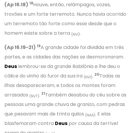
18
(Ap 16.18)
Houve, então, relâmpagos, vozes,
trovões e um forte terremoto. Nunca havia ocorrido
um terremoto tão forte como esse desde que o
homem existe sobre a terra
.
(NVI)
19
(Ap 16.19-21)
A grande cidade foi dividida em três
partes, e as cidades das nações se desmoronaram.
Deus
lembrou-se da grande Babilônia e lhe deu o
20
cálice do vinho do furor da sua ira
.
Todas as
(NVI)
ilhas desapareceram, e todos os montes foram
21
arrasados
.
Também desabou do céu sobre as
(NVT)
pessoas uma grande chuva de granizo, com pedras
que pesavam mais de trinta quilos
. E elas
(NAA)
blasfemaram contra
Deus
por causa da terrível
praga de granizo
.