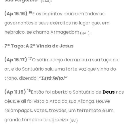
(NAA)
16
(Ap 16.16)
E os espíritos reuniram todos os
governantes e seus exércitos no lugar que, em
hebraico, se chama Armagedom
.
(NVT)
7ª Taça: A 2ª Vinda de Jesus
17
(Ap 16.17)
O sétimo anjo derramou a sua taça no
ar, e do Santuário saiu uma forte voz que vinha do
trono, dizendo:
“Está feito!”
19
(Ap 11.19)
Então foi aberto o Santuário de
Deus
nos
céus, e ali foi vista a Arca da sua Aliança. Houve
relâmpagos, vozes, trovões, um terremoto e um
grande temporal de granizo
.
(NVI)