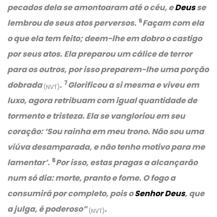
pecados dela se amontoaram até o céu, e
Deus
se
6
lembrou de seus atos perversos.
Façam com ela
o que ela tem feito; deem-lhe em dobro o castigo
por seus atos. Ela preparou um cálice de terror
para os outros, por isso preparem-lhe uma porção
7
dobrada
.
Glorificou a si mesma e viveu em
(NVT)
luxo, agora retribuam com igual quantidade de
tormento e tristeza. Ela se vangloriou em seu
coração:
‘Sou rainha em meu trono. Não sou uma
viúva desamparada, e não tenho motivo para me
8
lamentar’
.
Por isso, estas pragas a alcançarão
num só dia: morte, pranto e fome. O fogo a
consumirá por completo, pois o
Senhor Deus
, que
a julga, é poderoso”
.
(NVT)