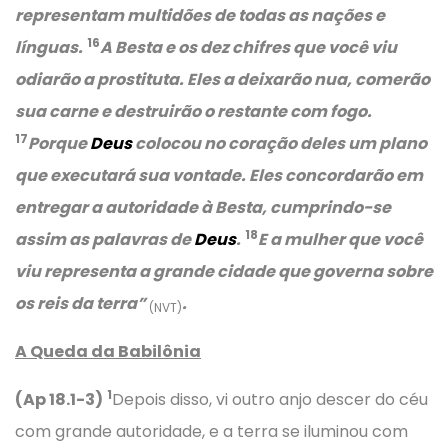
representam multidões de todas as nações e
16
línguas.
A Besta e os dez chifres que você viu
odiarão a prostituta. Eles a deixarão nua, comerão
sua carne e destruirão o restante com fogo.
17
Porque
Deus
colocou no coração deles um plano
que executará sua vontade. Eles concordarão em
entregar a autoridade à Besta, cumprindo-se
18
assim as palavras de
Deus
.
E a mulher que você
viu representa a grande cidade que governa sobre
os reis da terra”
.
(NVT)
A Queda da Babilônia
1
(Ap 18.1-3)
Depois disso, vi outro anjo descer do céu
com grande autoridade, e a terra se iluminou com