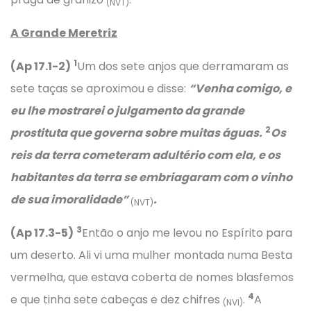
(NVT)
A Grande Meretriz
1
(Ap 17.1-2)
Um dos sete anjos que derramaram as
sete taças se aproximou e disse:
“Venha comigo, e
eu lhe mostrarei o julgamento da grande
2
prostituta que governa sobre muitas águas.
Os
reis da terra cometeram adultério com ela, e os
habitantes da terra se embriagaram com o vinho
de sua imoralidade”
.
(NVT)
3
(Ap 17.3-5)
Então o anjo me levou no Espírito para
um deserto. Ali vi uma mulher montada numa Besta
vermelha, que estava coberta de nomes blasfemos
4
e que tinha sete cabeças e dez chifres
.
A
(NVI)