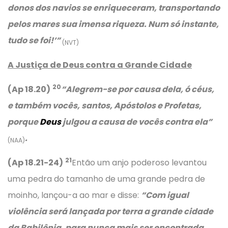
donos dos navios se enriqueceram, transportando
pelos mares sua imensa riqueza. Num só instante,
tudo se foi!’
”
(NVT)
A Justiça de Deus contra a Grande Cidade
20
(Ap 18.20)
“
Alegrem-se por causa dela, ó céus,
e também vocês, santos, Apóstolos e Profetas,
porque
Deus
julgou a causa de vocês contra ela”
.
(NAA)
21
(Ap 18.21-24)
Então um anjo poderoso levantou
uma pedra do tamanho de uma grande pedra de
moinho, lançou-a ao mar e disse:
“Com igual
violência será lançada por terra a grande cidade
da Babilônia, para nunca mais ser encontrada.