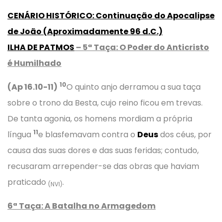
CENÁRIO HISTÓRICO
:
Continuação do Apocalipse
de João
(
Aproximadamente
96 d.C.)
ILHA DE PATMOS
– 5ª Taça: O Poder do Anticristo
é Humilhado
10
(Ap 16.10-11)
O quinto anjo derramou a sua taça
sobre o trono da Besta, cujo reino ficou em trevas.
De tanta agonia, os homens mordiam a própria
11
língua
e blasfemavam contra o
Deus
dos céus, por
causa das suas dores e das suas feridas; contudo,
recusaram arrepender-se das obras que haviam
praticado
.
(NVI)
6ª Taça: A Batalha no Armagedom