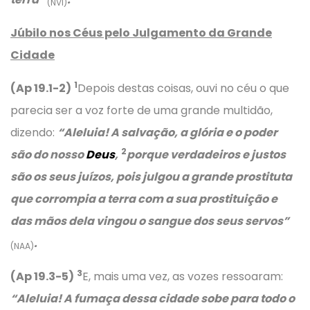
(NVI)
Júbilo nos Céus pelo Julgamento da Grande
Cidade
1
(Ap 19.1-2)
Depois destas coisas, ouvi no céu o que
parecia ser a voz forte de uma grande multidão,
dizendo:
“Aleluia! A salvação, a glória e o poder
2
são do nosso
Deus
,
porque verdadeiros e justos
são os seus juízos, pois julgou a grande prostituta
que corrompia a terra com a sua prostituição e
das mãos dela vingou o sangue dos seus servos”
.
(NAA)
3
(Ap 19.3-5)
E, mais uma vez, as vozes ressoaram:
“Aleluia! A fumaça dessa cidade sobe para todo o