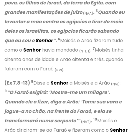
povo, os filhos de Israel, da terra do Egito, com
5
grandes manifestações de juízo
.
Quando eu
(NAA)
levantar a mão contra os egípcios e tirar do meio
deles os israelitas, os egípcios ficarão sabendo
6
que eu sou o
Senhor
“.
Moisés e Arão fizeram tudo
7
como o
Senhor
havia mandado
.
Moisés tinha
(NTLH)
oitenta anos de idade e Arão oitenta e três, quando
falaram com o Faraó
.
(NVI)
8
(Ex 7.8-13)
Disse o
Senhor
a Moisés e a Arão
:
(NVI)
9
“O Faraó exigirá: ‘Mostre-me um milagre’.
Quando ele o fizer, diga a Arão: ‘Tome sua vara e
jogue-a no chão, na frente do Faraó, e ela se
10
transformará numa serpente’”
.
Moisés e
(NVT)
Arão dirigiram-se ao Faraó e fizeram como o
Senhor