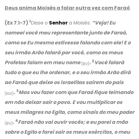
Deus anima Moisés a falar outra vez com Faraó
1
(Ex 7.1-7)
Disse o
Senhor
a Moisés:
“Veja! Eu
nomeei você meu representante junto de Faraó,
como se Eu mesmo estivesse falando com ele! E o
seu irmão Arão falará por você, como os meus
2
Profetas falam em meu nome
.
Você falará
(BV)
tudo o que eu lhe ordenar, e o seu irmão Arão dirá
ao Faraó que deixe os israelitas saírem do país
3
.
Mas vou fazer com que Faraó fique teimando
(NVI)
em não deixar sair o povo. E vou multiplicar os
meus milagres no Egito, como sinais do meu poder
4
.
Faraó não vai ouvir vocês; e eu porei a mão
(BV)
sobre o Egito e farei sair os meus exércitos, o meu