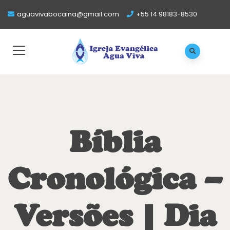
aguavivabocaina@gmail.com
+55 14 98183-8530
Bíblia
Cronológica –
Versões | Dia