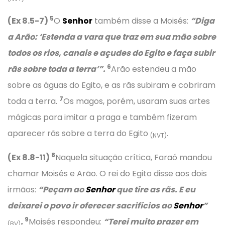
5
(Ex 8.5-7)
O
Senhor
também disse a Moisés:
“Diga
a Arão: ‘Estenda a vara que traz em sua mão sobre
todos os rios, canais e açudes do Egito e faça subir
6
rãs sobre toda a terra’”.
Arão estendeu a mão
sobre as águas do Egito, e as rãs subiram e cobriram
7
toda a terra.
Os magos, porém, usaram suas artes
mágicas para imitar a praga e também fizeram
aparecer rãs sobre a terra do Egito
.
(NVT)
8
(Ex 8.8-11)
Naquela situação crítica, Faraó mandou
chamar Moisés e Arão. O rei do Egito disse aos dois
irmãos:
“Peçam ao
Senhor
que tire as rãs. E eu
deixarei o povo ir oferecer sacrifícios ao
Senhor
”
9
.
Moisés respondeu:
“Terei muito prazer em
(BV)