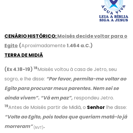
CENÁRIO HISTÓRICO
:
Moisés decide voltar para o
Egito
(
Aproximadamente
1.464 a.C.)
TERRA DE MIDIÃ
18
(Ex 4.18-19)
Moisés voltou à casa de Jetro, seu
sogro, e lhe disse:
“Por favor, permita-me voltar ao
Egito para procurar meus parentes. Nem sei se
ainda vivem”. “Vá em paz”,
respondeu Jetro.
19
Antes de Moisés partir de Midiã, o
Senhor
lhe disse:
“Volte ao Egito, pois todos que queriam matá-lo já
morreram”
.
(NVT)