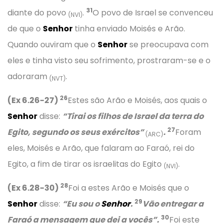
31
diante do povo
.
O povo de Israel se convenceu
(NVI)
de que o
Senhor
tinha enviado Moisés e Arão.
Quando ouviram que o
Senhor
se preocupava com
eles e tinha visto seu sofrimento, prostraram-se e o
adoraram
.
(NVT)
26
(Ex 6.26-27)
Estes são Arão e Moisés, aos quais o
Senhor
disse:
“Tirai os filhos de Israel da terra do
27
Egito, segundo os seus exércitos”
.
Foram
(ARC)
eles, Moisés e Arão, que falaram ao Faraó, rei do
Egito, a fim de tirar os israelitas do Egito
.
(NVI)
28
(Ex 6.28-30)
Foi a estes Arão e Moisés que o
29
Senhor
disse:
“Eu sou o
Senhor
.
Vão entregar a
30
Faraó a mensagem que dei a vocês”.
Foi este