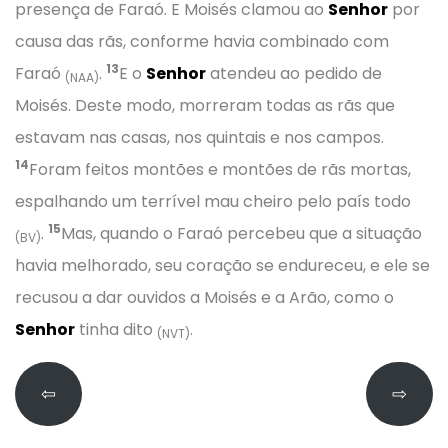
presença de Faraó. E Moisés clamou ao
Senhor
por
causa das rãs, conforme havia combinado com
13
Faraó
.
E o
Senhor
atendeu ao pedido de
(NAA)
Moisés. Deste modo, morreram todas as rãs que
estavam nas casas, nos quintais e nos campos.
14
Foram feitos montões e montões de rãs mortas,
espalhando um terrível mau cheiro pelo país todo
15
.
Mas, quando o Faraó percebeu que a situação
(BV)
havia melhorado, seu coração se endureceu, e ele se
recusou a dar ouvidos a Moisés e a Arão, como o
Senhor
tinha dito
.
(NVT)
⇦
⇨