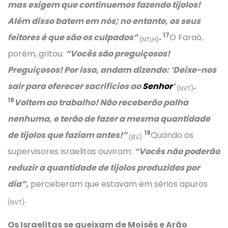
mas exigem que continuemos fazendo tijolos!
Além disso batem em nós; no entanto, os seus
17
feitores é que são os culpados”
.
O Faraó,
(NTLH)
porém, gritou:
“Vocês são preguiçosos!
Preguiçosos! Por isso, andam dizendo: ‘Deixe-nos
sair para oferecer sacrifícios ao
Senhor
’
.
(NVT)
18
Voltem ao trabalho! Não receberão palha
nenhuma, e terão de fazer a mesma quantidade
19
de tijolos que faziam antes!”
Quando os
(BV)
supervisores israelitas ouviram:
“Vocês não poderão
reduzir a quantidade de tijolos produzidos por
dia”,
perceberam que estavam em sérios apuros
.
(NVT)
Os Israelitas se queixam de Moisés e Arão