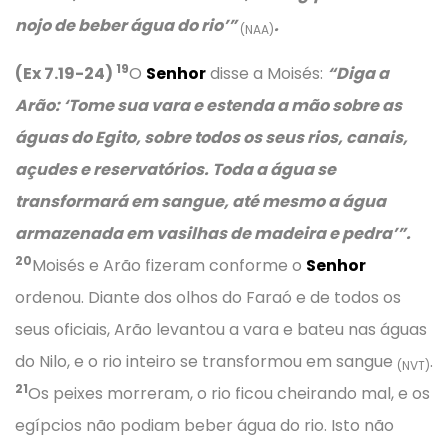
nojo de beber água do rio’”
.
(NAA)
19
(Ex 7.19-24)
O
Senhor
disse a Moisés:
“Diga a
Arão: ‘Tome sua vara e estenda a mão sobre as
águas do Egito, sobre todos os seus rios, canais,
açudes e reservatórios. Toda a água se
transformará em sangue, até mesmo a água
armazenada em vasilhas de madeira e pedra’”.
20
Moisés e Arão fizeram conforme o
Senhor
ordenou. Diante dos olhos do Faraó e de todos os
seus oficiais, Arão levantou a vara e bateu nas águas
do Nilo, e o rio inteiro se transformou em sangue
.
(NVT)
21
Os peixes morreram, o rio ficou cheirando mal, e os
egípcios não podiam beber água do rio. Isto não