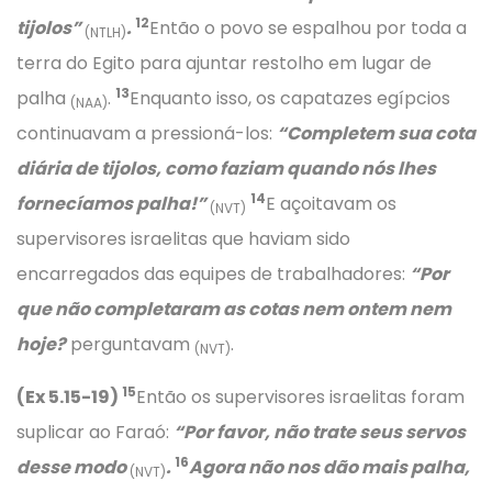
12
tijolos”
.
Então o povo se espalhou por toda a
(NTLH)
terra do Egito para ajuntar restolho em lugar de
13
palha
.
Enquanto isso, os capatazes egípcios
(NAA)
continuavam a pressioná-los:
“Completem sua cota
diária de tijolos, como faziam quando nós lhes
14
fornecíamos palha!”
E açoitavam os
(NVT)
supervisores israelitas que haviam sido
encarregados das equipes de trabalhadores:
“Por
que não completaram as cotas nem ontem nem
hoje?
perguntavam
.
(NVT)
15
(Ex 5.15-19)
Então os supervisores israelitas foram
suplicar ao Faraó:
“Por favor, não trate seus servos
16
desse modo
.
Agora não nos dão mais palha,
(NVT)