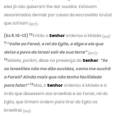
eles já não quiseram lhe dar ouvidos. Estavam
desanimados demais por causa da escravidão brutal
que sofriam
.
(NVT)
10
(Ex 6.10-13)
Então o
Senhor
ordenou a Moisés
:
(NVI)
11
“Volte ao Faraó, o rei do Egito, e diga a ele que
deixe o povo de Israel sair de sua terra”
.
(NVT)
12
Moisés, porém, disse na presença do
Senhor
:
“Se
os israelitas não me dão ouvidos, como me ouvirá
o Faraó? Ainda mais que não tenho facilidade
13
para falar!”
Mas, o
Senhor
ordenou a Moisés e a
Arão que dissessem aos israelitas e ao Faraó, rei do
Egito, que tinham ordem para tirar do Egito os
israelitas
.
(NVI)