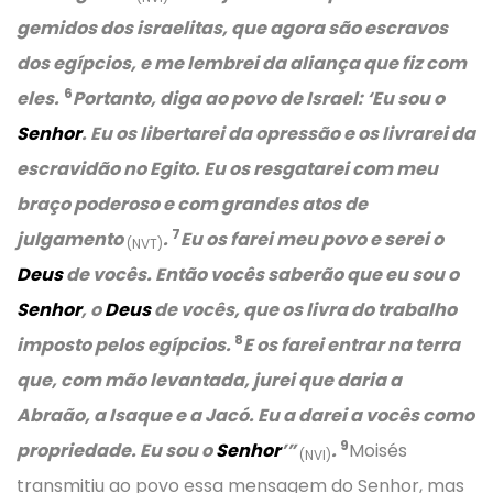
gemidos dos israelitas, que agora são escravos
dos egípcios, e me lembrei da aliança que fiz com
6
eles.
Portanto, diga ao povo de Israel: ‘Eu sou o
Senhor
. Eu os libertarei da opressão e os livrarei da
escravidão no Egito. Eu os resgatarei com meu
braço poderoso e com grandes atos de
7
julgamento
.
Eu os farei meu povo e serei o
(NVT)
Deus
de vocês. Então vocês saberão que eu sou o
Senhor
, o
Deus
de vocês, que os livra do trabalho
8
imposto pelos egípcios.
E os farei entrar na terra
que, com mão levantada, jurei que daria a
Abraão, a Isaque e a Jacó. Eu a darei a vocês como
9
propriedade. Eu sou o
Senhor
’”
.
Moisés
(NVI)
transmitiu ao povo essa mensagem do Senhor, mas