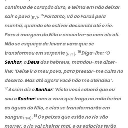
continua de coração duro, e teima em não deixar
15
sair o povo
.
Portanto, vá ao Faraó pela
(BV)
manhã, quando ele estiver descendo até o rio.
Pare à margem do Nilo e encontre-se com ele ali.
Não se esqueça de levar a vara que se
16
transformou em serpente
.
Diga-lhe:
‘O
(NVT)
Senhor
, o
Deus
dos hebreus, mandou-me dizer-
lhe:
‘Deixe ir o meu povo, para prestar-me culto no
deserto. Mas até agora você não me atendeu’.
17
Assim diz o
Senhor
:
‘Nisto você saberá que eu
sou o
Senhor
: com a vara que trago na mão ferirei
as águas do Nilo, e elas se transformarão em
18
sangue
.
Os peixes que estão no rio vão
(NVI)
morrer, o rio vai cheirar mal, e os egípcios terão