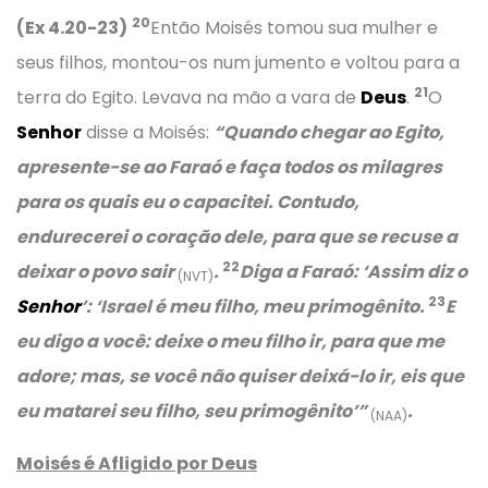
20
(Ex 4.20-23)
Então Moisés tomou sua mulher e
seus filhos, montou-os num jumento e voltou para a
21
terra do Egito. Levava na mão a vara de
Deus
.
O
Senhor
disse a Moisés:
“Quando chegar ao Egito,
apresente-se ao Faraó e faça todos os milagres
para os quais eu o capacitei. Contudo,
endurecerei o coração dele, para que se recuse a
22
deixar o povo sair
.
Diga a Faraó: ‘Assim diz o
(NVT)
23
Senhor
’: ‘Israel é meu filho, meu primogênito.
E
eu digo a você: deixe o meu filho ir, para que me
adore; mas, se você não quiser deixá-lo ir, eis que
eu matarei seu filho, seu primogênito’”
.
(NAA)
Moisés é Afligido por Deus