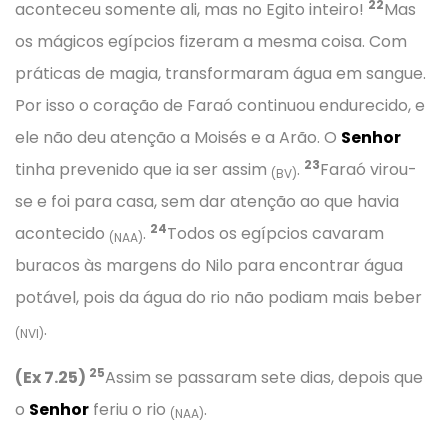
22
aconteceu somente ali, mas no Egito inteiro!
Mas
os mágicos egípcios fizeram a mesma coisa. Com
práticas de magia, transformaram água em sangue.
Por isso o coração de Faraó continuou endurecido, e
ele não deu atenção a Moisés e a Arão. O
Senhor
23
tinha prevenido que ia ser assim
.
Faraó virou-
(BV)
se e foi para casa, sem dar atenção ao que havia
24
acontecido
.
Todos os egípcios cavaram
(NAA)
buracos às margens do Nilo para encontrar água
potável, pois da água do rio não podiam mais beber
.
(NVI)
25
(Ex 7.25)
Assim se passaram sete dias, depois que
o
Senhor
feriu o rio
.
(NAA)