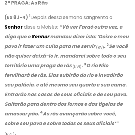
2ª PRAGA: As Rãs
1
(Ex 8.1-4)
Depois dessa semana sangrenta o
Senhor
disse a Moisés:
“Vá ver Faraó outra vez, e
diga que o
Senhor
mandou dizer isto: ‘Deixe o meu
2
povo ir fazer um culto para me servir
.
Se você
(BV)
não quiser deixá-lo ir, mandarei sobre todo o seu
3
território uma praga de rãs
.
O rio Nilo
(NVI)
fervilhará de rãs. Elas subirão do rio e invadirão
seu palácio, e até mesmo seu quarto e sua cama.
Entrarão nas casas de seus oficiais e de seu povo.
Saltarão para dentro dos fornos e das tigelas de
4
amassar pão.
As rãs avançarão sobre você,
sobre seu povo e sobre todos os seus oficiais’”
.
(NVT)