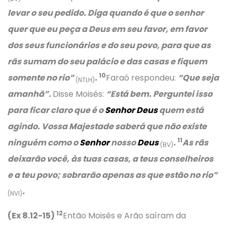
levar o seu pedido. Diga quando é que o senhor
quer que eu peça a Deus em seu favor, em favor
dos seus funcionários e do seu povo, para que as
rãs sumam do seu palácio e das casas e fiquem
10
somente no rio”
.
Faraó respondeu:
“Que seja
(NTLH)
amanhã”.
Disse Moisés:
“Está bem. Perguntei isso
para ficar claro que é o
Senhor Deus
quem está
agindo. Vossa Majestade saberá que não existe
11
ninguém como o
Senhor
nosso
Deus
.
As rãs
(BV)
deixarão você, às tuas casas, a teus conselheiros
e a teu povo; sobrarão apenas as que estão no rio”
.
(NVI)
12
(Ex 8.12-15)
Então Moisés e Arão saíram da