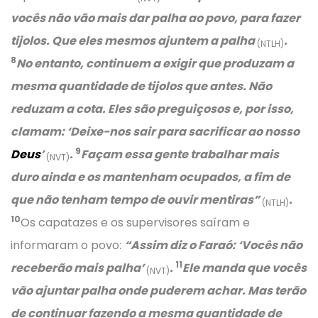
vocês não vão mais dar palha ao povo, para fazer
tijolos. Que eles mesmos ajuntem a palha
.
(NTLH)
8
No entanto, continuem a exigir que produzam a
mesma quantidade de tijolos que antes. Não
reduzam a cota. Eles são preguiçosos e, por isso,
clamam: ‘Deixe-nos sair para sacrificar ao nosso
9
Deus
’
.
Façam essa gente trabalhar mais
(NVT)
duro ainda e os mantenham ocupados, a fim de
que não tenham tempo de ouvir mentiras”
.
(NTLH)
10
Os capatazes e os supervisores saíram e
informaram o povo:
“Assim diz o Faraó: ‘Vocês não
11
receberão mais palha’
.
Ele manda que vocês
(NVT)
vão ajuntar palha onde puderem achar. Mas terão
de continuar fazendo a mesma quantidade de