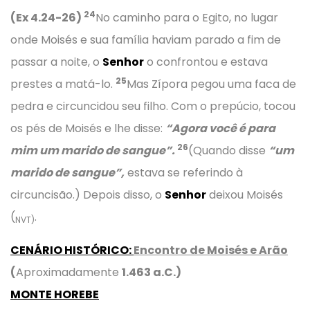
24
(Ex 4.24-26)
No caminho para o Egito, no lugar
onde Moisés e sua família haviam parado a fim de
passar a noite, o
Senhor
o confrontou e estava
25
prestes a matá-lo.
Mas Zípora pegou uma faca de
pedra e circuncidou seu filho. Com o prepúcio, tocou
os pés de Moisés e lhe disse:
“Agora você é para
26
mim um marido de sangue”.
(Quando disse
“um
marido de sangue”,
estava se referindo à
circuncisão.) Depois disso, o
Senhor
deixou Moisés
(
.
NVT)
CENÁRIO HISTÓRICO
:
Encontro de Moisés e Arão
(
Aproximadamente
1.463 a.C.)
MONTE HOREBE