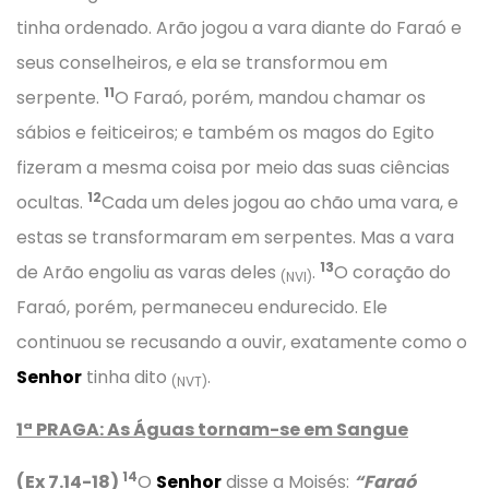
tinha ordenado. Arão jogou a vara diante do Faraó e
seus conselheiros, e ela se transformou em
11
serpente.
O Faraó, porém, mandou chamar os
sábios e feiticeiros; e também os magos do Egito
fizeram a mesma coisa por meio das suas ciências
12
ocultas.
Cada um deles jogou ao chão uma vara, e
estas se transformaram em serpentes. Mas a vara
13
de Arão engoliu as varas deles
.
O coração do
(NVI)
Faraó, porém, permaneceu endurecido. Ele
continuou se recusando a ouvir, exatamente como o
Senhor
tinha dito
.
(NVT)
1ª PRAGA: As Águas tornam-se em Sangue
14
(Ex 7.14-18)
O
Senhor
disse a Moisés:
“Faraó