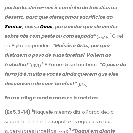
portanto, deixe-nos ir caminho de três dias ao
deserto, para que ofereçamos sacrifícios ao
Senhor
, nosso
Deus
, para evitar que ele venha
4
sobre nós com peste ou com espada”
.
O rei
(NAA)
do Egito respondeu:
“Moisés e Arão, por que
distraem o povo de suas tarefas? Voltem ao
5
trabalho!”
E Faraó disse também:
“O povo da
(NVT)
terra já é muito e vocês ainda querem que eles
descansem de suas tarefas!”
(NAA)
Faraó aflige ainda mais os Israelitas
6
(Ex 5.6-14)
Naquele mesmo dia, o Faraó deu a
seguinte ordem aos capatazes egípcios e aos
7
supervisores israelitas
:
“Daqui em diante
(NVT)