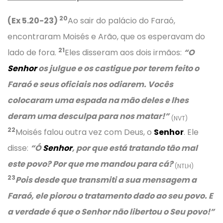
20
(Ex 5.20-23)
Ao sair do palácio do Faraó,
encontraram Moisés e Arão, que os esperavam do
21
lado de fora.
Eles disseram aos dois irmãos:
“O
Senhor
os julgue e os castigue por terem feito o
Faraó e seus oficiais nos odiarem. Vocês
colocaram uma espada na mão deles e lhes
deram uma desculpa para nos matar!”
(NVT)
22
Moisés falou outra vez com Deus, o
Senhor
. Ele
disse:
“Ó
Senhor
, por que está tratando tão mal
este povo? Por que me mandou para cá?
(NTLH)
23
Pois desde que transmiti a sua mensagem a
Faraó, ele piorou o tratamento dado ao seu povo. E
a verdade é que o Senhor não libertou o Seu povo!”