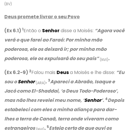
(BV)
Deus promete livrar o seu Povo
1
(Ex 6.1)
Então o
Senhor
disse a Moisés:
“Agora você
verá o que farei ao Faraó: Por minha mão
poderosa, ele os deixará ir; por minha mão
poderosa, ele os expulsará do seu país”
.
(NVI)
2
(Ex 6.2-9)
Falou mais
Deus
a Moisés e lhe disse:
“Eu
3
sou o
Senhor
.
Apareci a Abraão, Isaque e
(ARA)
Jacó como El-Shaddai, ‘o Deus Todo-Poderoso’,
4
mas não lhes revelei meu nome, ‘
Senhor
’.
Depois
estabeleci com eles a minha aliança para dar-
lhes a terra de Canaã, terra onde viveram como
5
estrangeiros
.
Esteja certo de que ouvi os
(NVI)