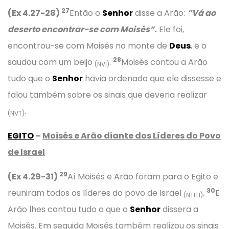
27
(Ex 4.27-28)
Então o
Senhor
disse a Arão:
“Vá ao
deserto encontrar-se com Moisés”.
Ele foi,
encontrou-se com Moisés no monte de
Deus
, e o
28
saudou com um beijo
.
Moisés contou a Arão
(NVI)
tudo que o
Senhor
havia ordenado que ele dissesse e
falou também sobre os sinais que deveria realizar
.
(NVT)
EGITO
–
Moisés e Arão diante dos Líderes do Povo
de Israel
29
(Ex 4.29-31)
Aí Moisés e Arão foram para o Egito e
30
reuniram todos os líderes do povo de Israel
.
E
(NTLH)
Arão lhes contou tudo o que o
Senhor
dissera a
Moisés. Em seguida Moisés também realizou os sinais