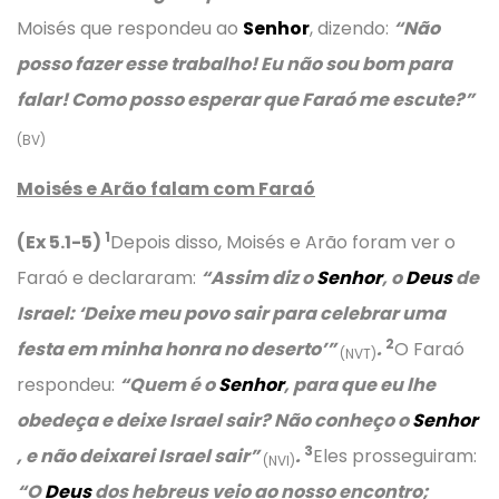
Moisés que respondeu ao
Senhor
, dizendo:
“Não
posso fazer esse trabalho! Eu não sou bom para
falar! Como posso esperar que Faraó me escute?”
(BV)
Moisés e Arão falam com Faraó
1
(Ex 5.1-5)
Depois disso, Moisés e Arão foram ver o
Faraó e declararam:
“Assim diz o
Senhor
, o
Deus
de
Israel: ‘Deixe meu povo sair para celebrar uma
2
festa em minha honra no deserto’”
.
O Faraó
(NVT)
respondeu:
“Quem é o
Senhor
, para que eu lhe
obedeça e deixe Israel sair? Não conheço o
Senhor
3
, e não deixarei Israel sair”
.
Eles prosseguiram:
(NVI)
“O
Deus
dos hebreus veio ao nosso encontro;