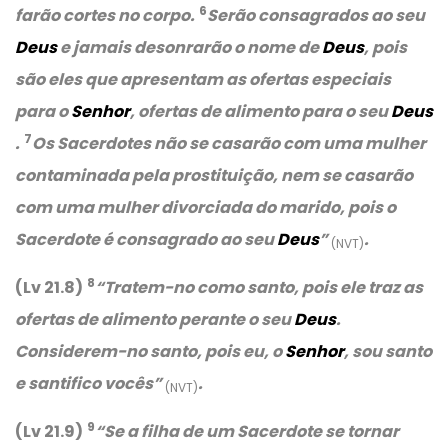
6
farão cortes no corpo.
Serão consagrados ao seu
Deus
e jamais desonrarão o nome de
Deus
, pois
são eles que apresentam as ofertas especiais
para o
Senhor
, ofertas de alimento para o seu
Deus
7
.
Os Sacerdotes não se casarão com uma mulher
contaminada pela prostituição, nem se casarão
com uma mulher divorciada do marido, pois o
Sacerdote é consagrado ao seu
Deus
”
.
(NVT)
8
(Lv 21.8)
“Tratem-no como santo, pois ele traz as
ofertas de alimento perante o seu
Deus
.
Considerem-no santo, pois eu, o
Senhor
, sou santo
e santifico vocês”
.
(NVT)
9
(Lv 21.9)
“Se a filha de um Sacerdote se tornar