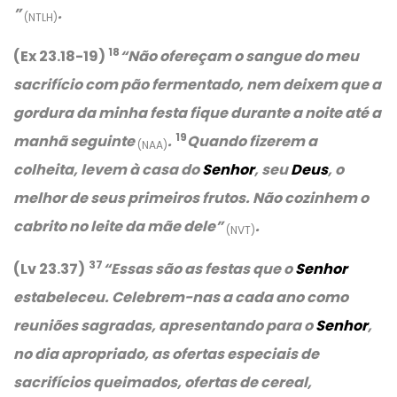
”
.
(NTLH)
18
(Ex 23.18-19)
“Não ofereçam o sangue do meu
sacrifício com pão fermentado, nem deixem que a
gordura da minha festa fique durante a noite até a
19
manhã seguinte
.
Quando fizerem a
(NAA)
colheita, levem à casa do
Senhor
, seu
Deus
, o
melhor de seus primeiros frutos. Não cozinhem o
cabrito no leite da mãe dele”
.
(NVT)
37
(Lv 23.37)
“Essas são as festas que o
Senhor
estabeleceu. Celebrem-nas a cada ano como
reuniões sagradas, apresentando para o
Senhor
,
no dia apropriado, as ofertas especiais de
sacrifícios queimados, ofertas de cereal,