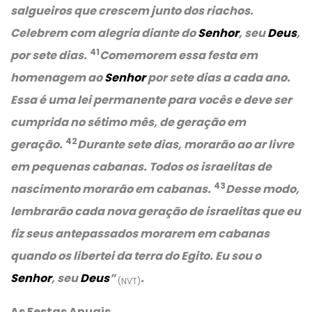
salgueiros que crescem junto dos riachos.
Celebrem com alegria diante do
Senhor
, seu
Deus
,
41
por sete dias.
Comemorem essa festa em
homenagem ao
Senhor
por sete dias a cada ano.
Essa é uma lei permanente para vocês e deve ser
cumprida no sétimo mês, de geração em
42
geração.
Durante sete dias, morarão ao ar livre
em pequenas cabanas. Todos os israelitas de
43
nascimento morarão em cabanas.
Desse modo,
lembrarão cada nova geração de israelitas que eu
fiz seus antepassados morarem em cabanas
quando os libertei da terra do Egito. Eu sou o
Senhor
, seu
Deus
”
.
(NVT)
As Festas Anuais