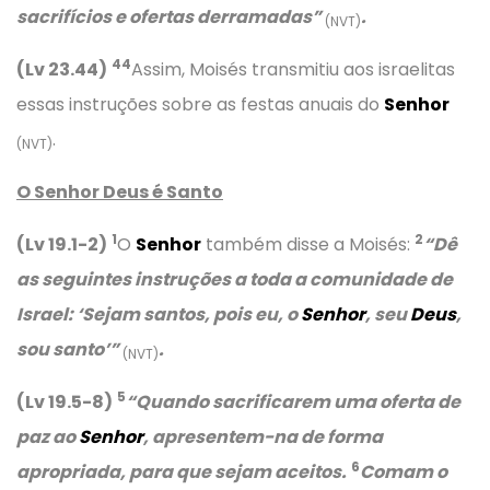
sacrifícios e ofertas derramadas”
.
(NVT)
44
(Lv 23.44)
Assim, Moisés transmitiu aos israelitas
essas instruções sobre as festas anuais do
Senhor
.
(NVT)
O Senhor Deus é Santo
1
2
(Lv 19.1-2)
O
Senhor
também disse a Moisés:
“Dê
as seguintes instruções a toda a comunidade de
Israel: ‘Sejam santos, pois eu, o
Senhor
, seu
Deus
,
sou santo’”
.
(NVT)
5
(Lv 19.5-8)
“Quando sacrificarem uma oferta de
paz ao
Senhor
, apresentem-na de forma
6
apropriada, para que sejam aceitos.
Comam o