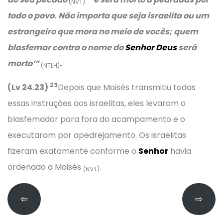
(NVT)
todo o povo. Não importa que seja israelita ou um
estrangeiro que mora no meio de vocês; quem
blasfemar contra o nome do
Senhor Deus
será
morto’”
.
(NTLH)
23
(Lv 24.23)
Depois que Moisés transmitiu todas
essas instruções aos israelitas, eles levaram o
blasfemador para fora do acampamento e o
executaram por apedrejamento. Os israelitas
fizeram exatamente conforme o
Senhor
havia
ordenado a Moisés
.
(NVT)
⇦
⇨