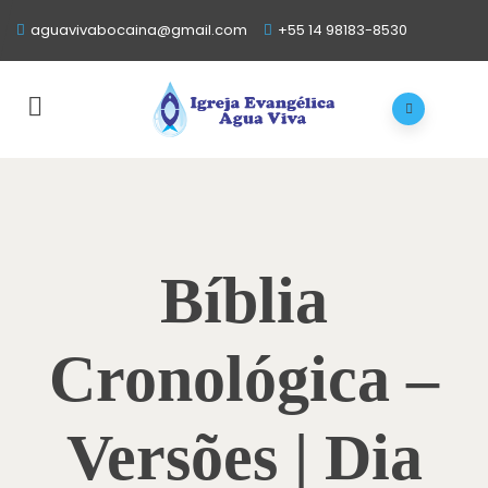
aguavivabocaina@gmail.com
+55 14 98183-8530
Bíblia
Cronológica –
Versões | Dia