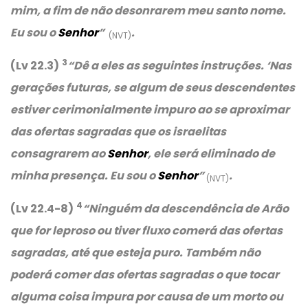
mim, a fim de não desonrarem meu santo nome.
Eu sou o
Senhor
”
.
(NVT)
3
(Lv 22.3)
“Dê a eles as seguintes instruções. ‘Nas
gerações futuras, se algum de seus descendentes
estiver cerimonialmente impuro ao se aproximar
das ofertas sagradas que os israelitas
consagrarem ao
Senhor
, ele será eliminado de
minha presença. Eu sou o
Senhor
”
.
(NVT)
4
(Lv 22.4-8)
“Ninguém da descendência de Arão
que for leproso ou tiver fluxo comerá das ofertas
sagradas, até que esteja puro. Também não
poderá comer das ofertas sagradas o que tocar
alguma coisa impura por causa de um morto ou