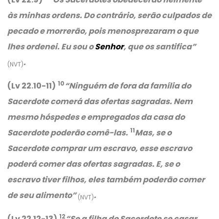
às minhas ordens. Do contrário, serão culpados de
pecado e morrerão, pois menosprezaram o que
lhes ordenei. Eu sou o
Senhor
, que os santifica”
.
(NVT)
10
(Lv 22.10-11)
“Ninguém de fora da família do
Sacerdote comerá das ofertas sagradas. Nem
mesmo hóspedes e empregados da casa do
11
Sacerdote poderão comê-las.
Mas, se o
Sacerdote comprar um escravo, esse escravo
poderá comer das ofertas sagradas. E, se o
escravo tiver filhos, eles também poderão comer
de seu alimento”
.
(NVT)
12
(Lv 22.12-13)
“Se a filha do Sacerdote se casar