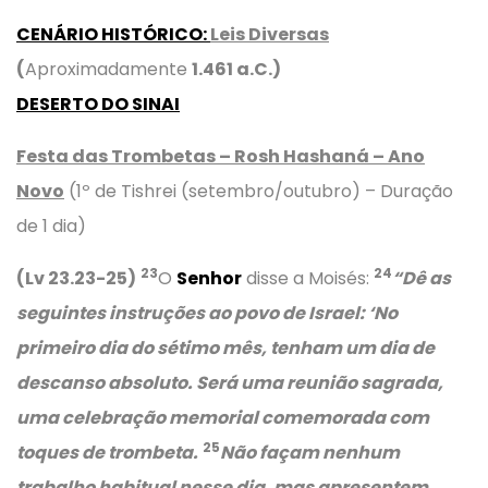
CENÁRIO HISTÓRICO
:
Leis Diversas
(
Aproximadamente
1.461 a.C.)
DESERTO DO SINAI
Festa das Trombetas – Rosh Hashaná – Ano
Novo
(1º de Tishrei (setembro/outubro) – Duração
de 1 dia)
23
24
(Lv 23.23-25)
O
Senhor
disse a Moisés:
“Dê as
seguintes instruções ao povo de Israel: ‘No
primeiro dia do sétimo mês, tenham um dia de
descanso absoluto. Será uma reunião sagrada,
uma celebração memorial comemorada com
25
toques de trombeta.
Não façam nenhum
trabalho habitual nesse dia, mas apresentem