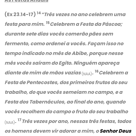
14
(Ex 23.14-17)
“Três vezes no ano celebrem uma
15
festa para mim.
Celebrem a Festa da Páscoa;
durante sete dias vocês comerão pães sem
fermento, como ordenei a vocês. Façam isso no
tempo indicado no mês de Abibe, porque nesse
mês vocês saíram do Egito. Ninguém apareça
16
diante de mim de mãos vazias
.
Celebrem a
(NAA)
Festa de Pentecostes, dos primeiros frutos do seu
trabalho, do que vocês semeiam no campo, e a
Festa dos Tabernáculos, ao final do ano, quando
vocês recolhem do campo o fruto do seu trabalho
17
.
Três vezes por ano, nessas três festas, todos
(NAA)
os homens devem vir adorar a mim, o
Senhor
Deus