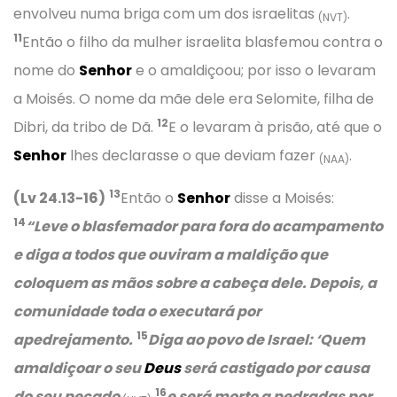
envolveu numa briga com um dos israelitas
.
(NVT)
11
Então o filho da mulher israelita blasfemou contra o
nome do
Senhor
e o amaldiçoou; por isso o levaram
a Moisés. O nome da mãe dele era Selomite, filha de
12
Dibri, da tribo de Dã.
E o levaram à prisão, até que o
Senhor
lhes declarasse o que deviam fazer
.
(NAA)
13
(Lv 24.13-16)
Então o
Senhor
disse a Moisés:
14
“Leve o blasfemador para fora do acampamento
e diga a todos que ouviram a maldição que
coloquem as mãos sobre a cabeça dele. Depois, a
comunidade toda o executará por
15
apedrejamento.
Diga ao povo de Israel: ‘Quem
amaldiçoar o seu
Deus
será castigado por causa
16
do seu pecado
e será morto a pedradas por