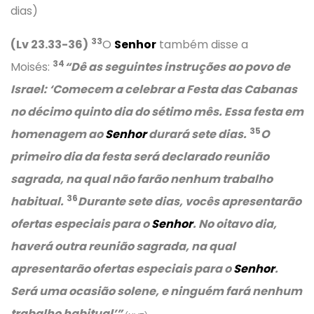
dias)
33
(Lv 23.33-36)
O
Senhor
também disse a
34
Moisés:
“Dê as seguintes instruções ao povo de
Israel: ‘Comecem a celebrar a Festa das Cabanas
no décimo quinto dia do sétimo mês. Essa festa em
35
homenagem ao
Senhor
durará sete dias.
O
primeiro dia da festa será declarado reunião
sagrada, na qual não farão nenhum trabalho
36
habitual.
Durante sete dias, vocês apresentarão
ofertas especiais para o
Senhor
. No oitavo dia,
haverá outra reunião sagrada, na qual
apresentarão ofertas especiais para o
Senhor
.
Será uma ocasião solene, e ninguém fará nenhum
trabalho habitual’”
.