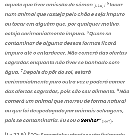
5
aquele que tiver emissão de sêmen
;
tocar
(NAA)
num animal que rasteja pelo chão e seja impuro
ou tocar em alguém que, por qualquer motivo,
6
esteja cerimonialmente impuro.
Quem se
contaminar de alguma dessas formas ficará
impuro até o entardecer. Não comerá das ofertas
sagradas enquanto não tiver se banhado com
7
água.
Depois do pôr do sol, estará
cerimonialmente puro outra vez e poderá comer
8
das ofertas sagradas, pois são seu alimento.
Não
comerá um animal que morreu de forma natural
ou que foi despedaçado por animais selvagens,
pois se contaminaria. Eu sou o
Senhor
”
.
(NVT)
9
(Lv 22.9)
“Os Sacerdotes obedecerão fielmente