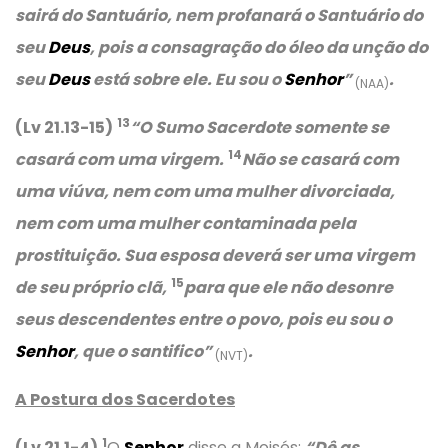
sairá do Santuário, nem profanará o Santuário do
seu
Deus
, pois a consagração do óleo da unção do
seu
Deus
está sobre ele. Eu sou o
Senhor
”
.
(NAA)
13
(Lv 21.13-15)
“O Sumo Sacerdote somente se
14
casará com uma virgem.
Não se casará com
uma viúva, nem com uma mulher divorciada,
nem com uma mulher contaminada pela
prostituição. Sua esposa deverá ser uma virgem
15
de seu próprio clã,
para que ele não desonre
seus descendentes entre o povo, pois eu sou o
Senhor
, que o santifico”
.
(NVT)
A Postura dos Sacerdotes
1
(Lv 21.1-4)
O
Senhor
disse a Moisés:
“Dê as