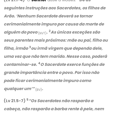
seguintes instruções aos Sacerdotes, os filhos de
Arão. ‘Nenhum Sacerdote deverá se tornar
cerimonialmente impuro por causa da morte de
2
alguém do povo
.
As únicas exceções são
(NVT)
seus parentes mais próximos: mãe ou pai, filho ou
3
filha, irmão
ou irmã virgem que dependa dele,
uma vez que não tem marido. Nesse caso, poderá
4
contaminar-se.
O Sacerdote exerce funções de
grande importância entre o povo. Por isso não
pode ficar cerimonialmente impuro como
qualquer um’”
.
(BV)
5
(Lv 21.5-7)
“Os Sacerdotes não rasparão a
cabeça, não rasparão a barba rente à pele, nem