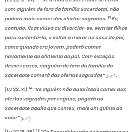
com alguém de fora da família Sacerdotal, não
13
poderá mais comer das ofertas sagradas.
Se,
contudo, ficar viúva ou divorciar-se, sem ter filhos
para sustentá-la, e voltar a morar na casa do pai,
como quando era jovem, poderá comer
novamente do alimento do pai. Com exceção
desses casos, ninguém de fora da família do
Sacerdote comerá das ofertas sagradas”
.
(NVT)
14
(Lv 22.14)
“
Se alguém não autorizado comer das
ofertas sagradas por engano, pagará ao
Sacerdote aquilo que comeu, mais um quinto do
valor”
.
(NVT)
15
(Lv 22.15-16)
“Os Sacerdotes não deixarão que as