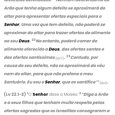
Arão que tenha algum defeito se aproximará do
altar para apresentar ofertas especiais para o
Senhor
. Uma vez que tem defeito, não poderá se
aproximar do altar para trazer ofertas de alimento
22
ao seu
Deus
.
No entanto, poderá comer do
alimento oferecido a
Deus
, das ofertas santas e
23
das ofertas santíssimas
.
Contudo, por
(NVT)
causa do seu defeito, não se aproximará do véu
nem do altar, para que não profane o meu
Santuário. Eu sou o
Senhor
, que os santifico’”
.
(NVI)
1
2
(Lv 22.1-2)
O
Senhor
disse a Moisés:
“Diga a Arão
e a seus filhos que tenham muito respeito pelas
ofertas sagradas que os israelitas consagrarem a