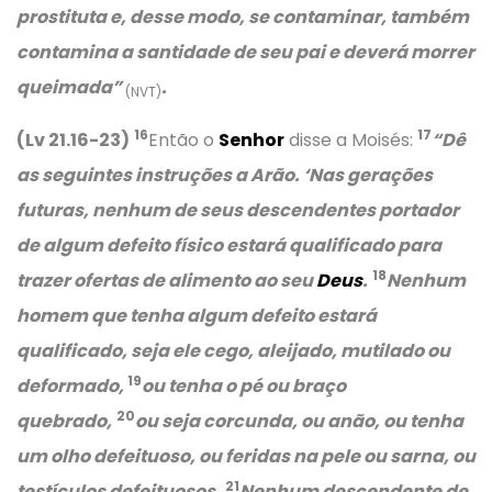
prostituta e, desse modo, se contaminar, também
contamina a santidade de seu pai e deverá morrer
queimada”
.
(NVT)
16
17
(Lv 21.16-23)
Então o
Senhor
disse a Moisés:
“Dê
as seguintes instruções a Arão. ‘Nas gerações
futuras, nenhum de seus descendentes portador
de algum defeito físico estará qualificado para
18
trazer ofertas de alimento ao seu
Deus
.
Nenhum
homem que tenha algum defeito estará
qualificado, seja ele cego, aleijado, mutilado ou
19
deformado,
ou tenha o pé ou braço
20
quebrado,
ou seja corcunda, ou anão, ou tenha
um olho defeituoso, ou feridas na pele ou sarna, ou
21
testículos defeituosos.
Nenhum descendente de