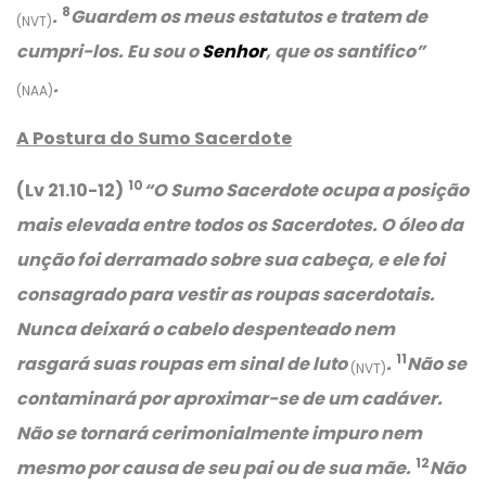
8
.
Guardem os meus estatutos e tratem de
(NVT)
cumpri-los. Eu sou o
Senhor
, que os santifico”
.
(NAA)
A Postura do Sumo Sacerdote
10
(Lv 21.10-12)
“O Sumo Sacerdote ocupa a posição
mais elevada entre todos os Sacerdotes. O óleo da
unção foi derramado sobre sua cabeça, e ele foi
consagrado para vestir as roupas sacerdotais.
Nunca deixará o cabelo despenteado nem
11
rasgará suas roupas em sinal de luto
.
Não se
(NVT)
contaminará por aproximar-se de um cadáver.
Não se tornará cerimonialmente impuro nem
12
mesmo por causa de seu pai ou de sua mãe.
Não