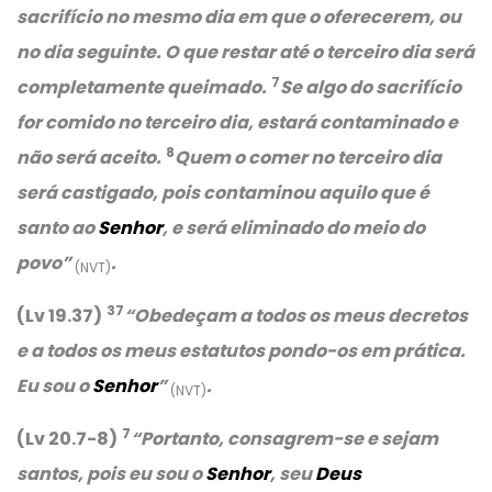
sacrifício no mesmo dia em que o oferecerem, ou
no dia seguinte. O que restar até o terceiro dia será
7
completamente queimado.
Se algo do sacrifício
for comido no terceiro dia, estará contaminado e
8
não será aceito.
Quem o comer no terceiro dia
será castigado, pois contaminou aquilo que é
santo ao
Senhor
, e será eliminado do meio do
povo”
.
(NVT)
37
(Lv 19.37)
“Obedeçam a todos os meus decretos
e a todos os meus estatutos pondo-os em prática.
Eu sou o
Senhor
”
.
(NVT)
7
(Lv 20.7-8)
“Portanto, consagrem-se e sejam
santos, pois eu sou o
Senhor
, seu
Deus