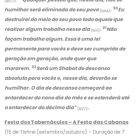
(NVT)
30
humilhar será eliminada do seu povo
.
Eu
(NAA)
destruirei do meio do seu povo todo aquele que
31
realizar algum trabalho nesse dia
.
Não
(NVI)
façam trabalho algum. Essa é uma lei
permanente para vocês e deve ser cumprida de
geração em geração, onde quer que
32
morarem.
Será um Shabat de descanso
absoluto para vocês e, nesse dia, deverão se
humilhar. O dia de descanso começará ao
entardecer do nono dia do mês e se estenderá até
o entardecer do décimo dia”
.
(NVT)
Festa dos Tabernáculos – A Festa das Cabanas
(15 de Tishrei (setembro/outubro) – Duração de 7