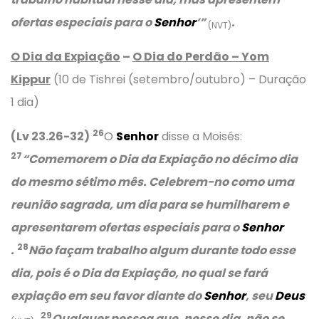
ofertas especiais para o
Senhor
’”
.
(NVT)
O Dia da Expiação
–
O Dia do Perdão – Yom
Kippur
(10 de Tishrei (setembro/outubro) – Duração
1 dia)
26
(Lv 23.26-32)
O
Senhor
disse a Moisés:
27
“Comemorem o Dia da Expiação no décimo dia
do mesmo sétimo mês. Celebrem-no como uma
reunião sagrada, um dia para se humilharem e
apresentarem ofertas especiais para o
Senhor
28
.
Não façam trabalho algum durante todo esse
dia, pois é o Dia da Expiação, no qual se fará
expiação em seu favor diante do
Senhor
, seu
Deus
29
.
Qualquer pessoa que, nesse dia, não se