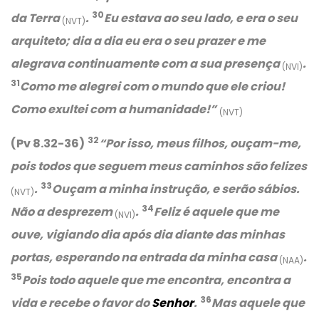
30
da Terra
.
Eu estava ao seu lado, e era o seu
(NVT)
arquiteto; dia a dia eu era o seu prazer e me
alegrava continuamente com a sua presença
.
(NVI)
31
Como me alegrei com o mundo que ele criou!
Como exultei com a humanidade!”
(NVT)
32
(Pv 8.32-36)
“Por isso, meus filhos, ouçam-me,
pois todos que seguem meus caminhos são felizes
33
.
Ouçam a minha instrução, e serão sábios.
(NVT)
34
Não a desprezem
.
Feliz é aquele que me
(NVI)
ouve, vigiando dia após dia diante das minhas
portas, esperando na entrada da minha casa
.
(NAA)
35
Pois todo aquele que me encontra, encontra a
36
vida e recebe o favor do
Senhor
.
Mas aquele que