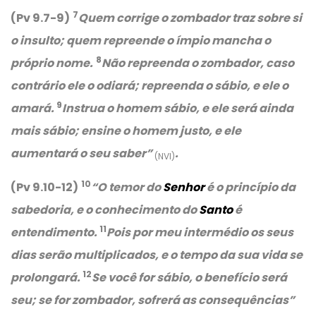
7
(Pv 9.7-9)
Quem corrige o zombador traz sobre si
o insulto; quem repreende o ímpio mancha o
8
próprio nome.
Não repreenda o zombador, caso
contrário ele o odiará; repreenda o sábio, e ele o
9
amará.
Instrua o homem sábio, e ele será ainda
mais sábio; ensine o homem justo, e ele
aumentará o seu saber”
.
(NVI)
10
(Pv 9.10-12)
“O temor do
Senhor
é o princípio da
sabedoria, e o conhecimento do
Santo
é
11
entendimento.
Pois por meu intermédio os seus
dias serão multiplicados, e o tempo da sua vida se
12
prolongará.
Se você for sábio, o benefício será
seu; se for zombador, sofrerá as consequências”