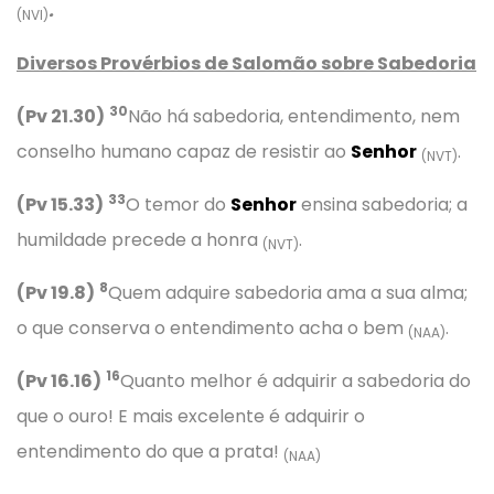
.
(NVI)
Diversos Provérbios de Salomão sobre Sabedoria
30
(Pv 21.30)
Não há sabedoria, entendimento, nem
conselho humano capaz de resistir ao
Senhor
.
(NVT)
33
(Pv 15.33)
O temor do
Senhor
ensina sabedoria; a
humildade precede a honra
.
(NVT)
8
(Pv 19.8)
Quem adquire sabedoria ama a sua alma;
o que conserva o entendimento acha o bem
.
(NAA)
16
(Pv 16.16)
Quanto melhor é adquirir a sabedoria do
que o ouro! E mais excelente é adquirir o
entendimento do que a prata!
(NAA)