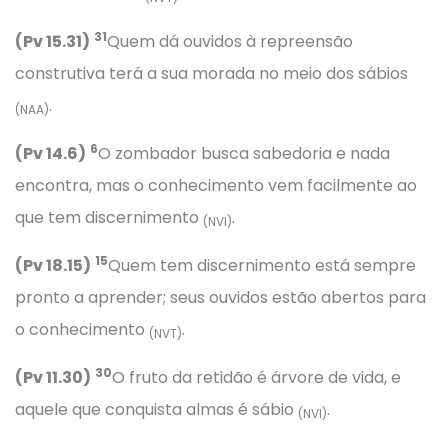
31
(Pv 15.31)
Quem dá ouvidos à repreensão
construtiva terá a sua morada no meio dos sábios
.
(NAA)
6
(Pv 14.6)
O zombador busca sabedoria e nada
encontra, mas o conhecimento vem facilmente ao
que tem discernimento
.
(NVI)
15
(Pv 18.15)
Quem tem discernimento está sempre
pronto a aprender; seus ouvidos estão abertos para
o conhecimento
.
(NVT)
30
(Pv 11.30)
O fruto da retidão é árvore de vida, e
aquele que conquista almas é sábio
.
(NVI)