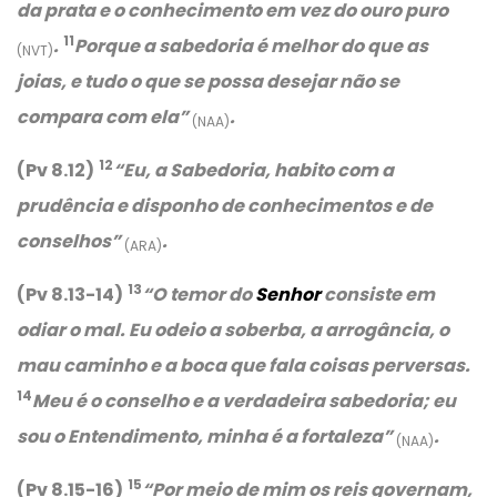
da prata e o conhecimento em vez do ouro puro
11
.
Porque a sabedoria é melhor do que as
(NVT)
joias, e tudo o que se possa desejar não se
compara com ela”
.
(NAA)
12
(Pv 8.12)
“
Eu, a Sabedoria, habito com a
prudência e disponho de conhecimentos e de
conselhos”
.
(ARA)
13
(Pv 8.13-14)
“
O temor do
Senhor
consiste em
odiar o mal. Eu odeio a soberba, a arrogância, o
mau caminho e a boca que fala coisas perversas.
14
Meu é o conselho e a verdadeira sabedoria; eu
sou o Entendimento, minha é a fortaleza”
.
(NAA)
15
(Pv 8.15-16)
“Por meio de mim os reis governam,