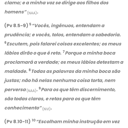
clamo; e a minha voz se dirige aos filhos dos
homens”
.
(NAA)
5
(Pv 8.5-9)
“Vocês, ingênuos, entendam a
prudência; e vocês, tolos, entendam a sabedoria.
6
Escutem, pois falarei coisas excelentes; os meus
7
lábios dirão o que é reto.
Porque a minha boca
proclamará a verdade; os meus lábios detestam a
8
maldade.
Todas as palavras da minha boca são
justas; não há nelas nenhuma coisa torta, nem
9
perversa
.
Para os que têm discernimento,
(NAA)
são todas claras, e retas para os que têm
conhecimento”
.
(NVI)
10
(Pv 8.10-11)
“Escolham minha instrução em vez