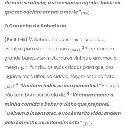
de mim se afasta, a si mesmo se agride; todos os
que me odeiam amam a morte”
.
(NVI)
O Caminho da Sabedoria
1
(Pv 9.1-6)
A Sabedoria construiu a sua casa,
2
esculpiu para si sete colunas
.
Preparou um
(NAA)
grande banquete; misturou os vinhos e arrumou a
3
mesa
.
Enviou as suas criadas para que, dos
(NVT)
lugares mais altos da cidade, façam este convite
4
:
“Venham todos os inexperientes!”
Aos que
(NAA)
5
não têm bom senso ela diz:
“Venham comer a
minha comida e beber o vinho que preparei.
6
Deixem a insensatez, e vocês terão vida; andem
pelo caminho do entendimento”
.
(NVI)