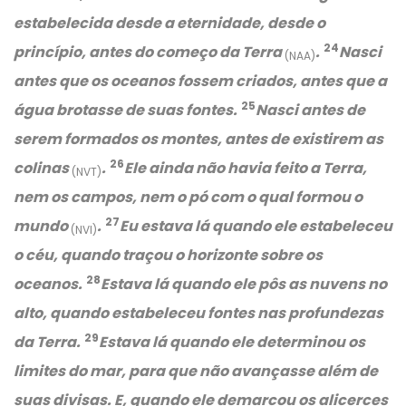
estabelecida desde a eternidade, desde o
24
princípio, antes do começo da Terra
.
Nasci
(NAA)
antes que os oceanos fossem criados, antes que a
25
água brotasse de suas fontes.
Nasci antes de
serem formados os montes, antes de existirem as
26
colinas
.
Ele ainda não havia feito a Terra,
(NVT)
nem os campos, nem o pó com o qual formou o
27
mundo
.
Eu estava lá quando ele estabeleceu
(NVI)
o céu, quando traçou o horizonte sobre os
28
oceanos.
Estava lá quando ele pôs as nuvens no
alto, quando estabeleceu fontes nas profundezas
29
da Terra.
Estava lá quando ele determinou os
limites do mar, para que não avançasse além de
suas divisas. E, quando ele demarcou os alicerces