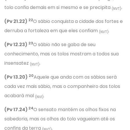
tolo confia demais em si mesmo e se precipita
.
(NVT)
22
(Pv 21.22)
O sábio conquista a cidade dos fortes e
derruba a fortaleza em que eles confiam
.
(NVT)
23
(Pv 12.23)
O sábio não se gaba de seu
conhecimento, mas os tolos mostram a todos sua
insensatez
.
(NVT)
20
(Pv 13.20)
Aquele que anda com os sábios será
cada vez mais sábio, mas o companheiro dos tolos
acabará mal
.
(NVI)
24
(Pv 17.24)
O sensato mantém os olhos fixos na
sabedoria, mas os olhos do tolo vagueiam até os
confins da terra
.
(NVT)