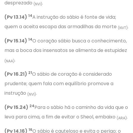
desprezado
.
(NVI)
14
(Pv 13.14)
A instrução do sábio é fonte de vida;
quem a aceita escapa das armadilhas da morte
.
(NVT)
14
(Pv 15.14)
O coração sábio busca o conhecimento,
mas a boca dos insensatos se alimenta de estupidez
.
(NAA)
21
(Pv 16.21)
O sábio de coração é considerado
prudente; quem fala com equilíbrio promove a
instrução
.
(NVI)
24
(Pv 15.24)
Para o sábio há o caminho da vida que o
leva para cima, a fim de evitar o Sheol, embaixo
.
(ARA)
16
(Pv 14.16)
O sábio é cauteloso e evita o perigo; o