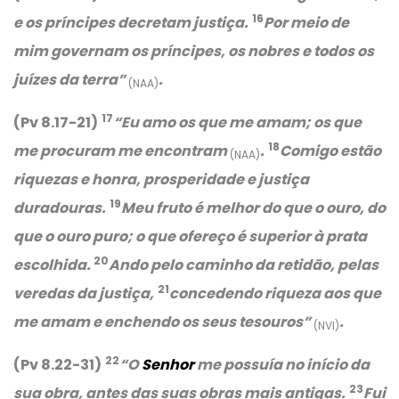
16
e os príncipes decretam justiça.
Por meio de
mim governam os príncipes, os nobres e todos os
juízes da terra”
.
(NAA)
17
(Pv 8.17-21)
“Eu amo os que me amam; os que
18
me procuram me encontram
.
Comigo estão
(NAA)
riquezas e honra, prosperidade e justiça
19
duradouras.
Meu fruto é melhor do que o ouro, do
que o ouro puro; o que ofereço é superior à prata
20
escolhida.
Ando pelo caminho da retidão, pelas
21
veredas da justiça,
concedendo riqueza aos que
me amam e enchendo os seus tesouros”
.
(NVI)
22
(Pv 8.22-31)
“
O
Senhor
me possuía no início da
23
sua obra, antes das suas obras mais antigas.
Fui