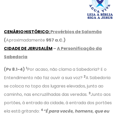
CENÁRIO HISTÓRICO
:
Provérbios de Salomão
(
Aproximadamente
957 a.C.)
CIDADE DE JERUSALÉM
–
A Personificação da
Sabedoria
1
(Pv 8.1-4)
Por acaso, não clama a Sabedoria? E o
2
Entendimento não faz ouvir a sua voz?
A Sabedoria
se coloca no topo dos lugares elevados, junto ao
3
caminho, nas encruzilhadas das veredas.
Junto aos
portões, à entrada da cidade, à entrada dos portões
4
ela está gritando:
“É para vocês, homens, que eu