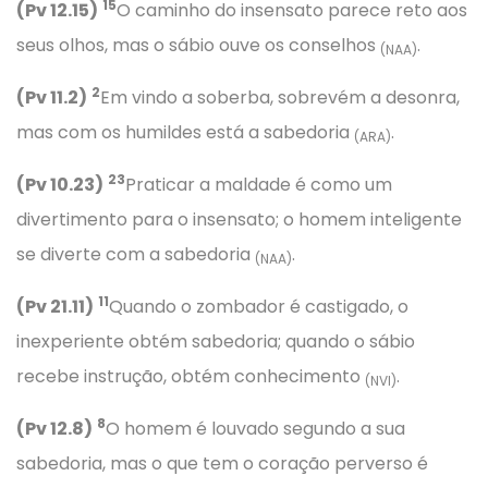
15
(Pv 12.15)
O caminho do insensato parece reto aos
seus olhos, mas o sábio ouve os conselhos
.
(NAA)
2
(Pv 11.2)
Em vindo a soberba, sobrevém a desonra,
mas com os humildes está a sabedoria
.
(ARA)
23
(Pv 10.23)
Praticar a maldade é como um
divertimento para o insensato; o homem inteligente
se diverte com a sabedoria
.
(NAA)
11
(Pv 21.11)
Quando o zombador é castigado, o
inexperiente obtém sabedoria; quando o sábio
recebe instrução, obtém conhecimento
.
(NVI)
8
(Pv 12.8)
O homem é louvado segundo a sua
sabedoria, mas o que tem o coração perverso é