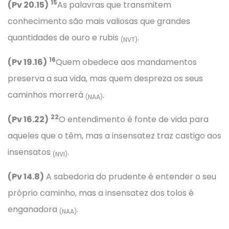
15
(Pv 20.15)
As palavras que transmitem
conhecimento são mais valiosas que grandes
quantidades de ouro e rubis
.
(NVT)
16
(Pv 19.16)
Quem obedece aos mandamentos
preserva a sua vida, mas quem despreza os seus
caminhos morrerá
.
(NAA)
22
(Pv 16.22)
O entendimento é fonte de vida para
aqueles que o têm, mas a insensatez traz castigo aos
insensatos
.
(NVI)
(Pv 14.8)
A sabedoria do prudente é entender o seu
próprio caminho, mas a insensatez dos tolos é
enganadora
.
(NAA)