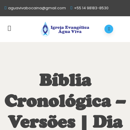
aguavivabocaina@gmail.com
+55 14 98183-8530
Bíblia
Cronológica –
Versões | Dia