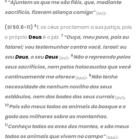
5
“Ajuntem os que me são fiéis, que, mediante
sacrifício, fizeram aliança comigo”
.
(NVI)
6
(Sl 50.6-11)
E os céus proclamam a sua justiça, pois
7
o próprio
Deus
é o juiz:
“Ouça, meu povo, pois eu
falarei; vou testemunhar contra você, Israel: eu
8
sou
Deus
, o seu
Deus
.
Não o repreendo pelos
(NVI)
seus sacrifícios, nem pelos holocaustos que você
9
continuamente me oferece
.
Não tenho
(NAA)
necessidade de nenhum novilho dos seus
estábulos, nem dos bodes dos seus currais
,
(NVI)
10
Pois são meus todos os animais do bosque e o
gado aos milhares sobre as montanhas.
11
Conheço todas as aves dos montes, e são meus
todos os animais que vivem no campo”
.
(NAA)