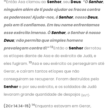
11
Então Asa clamou ao
Senhor
, seu
Deus
:
“Ó
Senhor
,
ninguém além de ti pode ajudar os fracos contra
os poderosos! Ajuda-nos, ó
Senhor
, nosso
Deus
,
pois em ti confiamos. Em teu nome enfrentamos
esse exército imenso. Ó
Senhor
, o Senhor é nosso
Deus
; não permita que simples homens
12
prevaleçam contra ti!”
Então o
Senhor
derrotou
os etíopes diante de Asa e do exército de Judá, e
13
eles fugiram.
Asa e seu exército os perseguiram até
Gerar, e caíram tantos etíopes que não
conseguiram se recuperar. Foram destruídos pelo
Senhor
e por seu exército, e os soldados de Judá
levaram grande quantidade de despojos
.
(NVT)
14
(2Cr 14.14-15)
Enquanto estavam em Gerar,