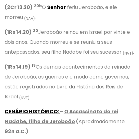
20b
(2Cr 13.20)
O
Senhor
feriu Jeroboão, e ele
morreu
.
(NAA)
20
(1Rs 14.20)
Jeroboão reinou em Israel por vinte e
dois anos. Quando morreu e se reuniu a seus
antepassados, seu filho Nadabe foi seu sucessor
.
(NVT)
19
(1Rs 14.19)
Os demais acontecimentos do reinado
de Jeroboão, as guerras e o modo como governou,
estão registrados no Livro da História dos Reis de
Israel
.
(NVT)
CENÁRIO HISTÓRICO
:
–
O Assassinato do rei
Nadabe, filho de Jeroboão
(
Aproximadamente
924 a.C.)