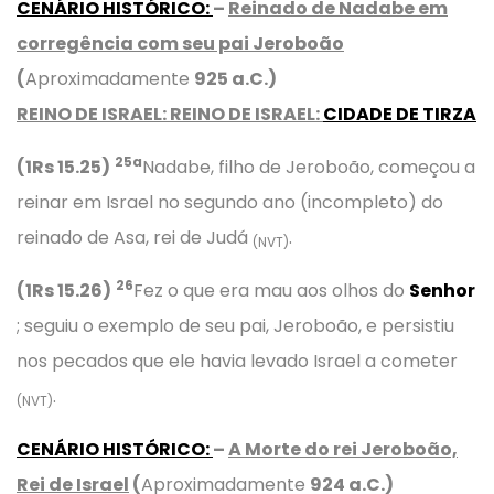
CENÁRIO HISTÓRICO
:
–
Reinado de Nadabe em
corregência com seu pai Jeroboão
(
Aproximadamente
925 a.C.)
REINO DE ISRAEL: REINO DE ISRAEL:
CIDADE DE TIRZA
25a
(1Rs 15.25)
Nadabe, filho de Jeroboão, começou a
reinar em Israel no segundo ano (incompleto) do
reinado de Asa, rei de Judá
.
(NVT)
26
(1Rs 15.26)
Fez o que era mau aos olhos do
Senhor
; seguiu o exemplo de seu pai, Jeroboão, e persistiu
nos pecados que ele havia levado Israel a cometer
.
(NVT)
CENÁRIO HISTÓRICO
:
–
A Morte do rei Jeroboão,
Rei de Israel
(
Aproximadamente
924 a.C.)