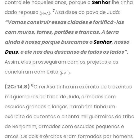
contra ele naqueles anos, porque o
Senhor
lhe tinha
7
dado repouso
.
Asa disse ao povo de Judá:
(NAA)
“Vamos construir essas cidades e fortificá-las
com muros, torres, portões e trancas. A terra
ainda é nossa porque buscamos o
Senhor
, nosso
Deus
, e ele nos deu descanso de todos os lados”.
Assim, eles prosseguiram com os projetos e os
concluíram com êxito
.
(NVT)
8
(2Cr 14.8)
O rei Asa tinha um exército de trezentos
mil guerreiros da tribo de Judá, armados com
escudos grandes e lanças. Também tinha um
exército de duzentos e oitenta mil guerreiros da tribo
de Benjamim, armados com escudos pequenos e
arcos. Os dois exércitos eram formados por homens