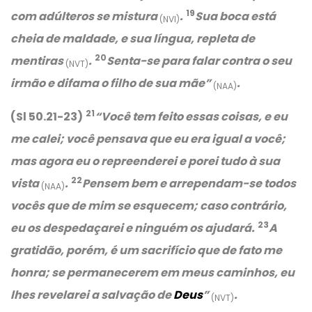
19
com adúlteros se mistura
.
Sua boca está
(NVI)
cheia de maldade, e sua língua, repleta de
20
mentiras
.
Senta-se para falar contra o seu
(NVT)
irmão e difama o filho de sua mãe”
.
(NAA)
21
(Sl 50.21-23)
“
Você tem feito essas coisas, e eu
me calei; você pensava que eu era igual a você;
mas agora eu o repreenderei e porei tudo à sua
22
vista
.
Pensem bem e arrependam-se todos
(NAA)
vocês que de mim se esquecem; caso contrário,
23
eu os despedaçarei e ninguém os ajudará.
A
gratidão, porém, é um sacrifício que de fato me
honra; se permanecerem em meus caminhos, eu
lhes revelarei a salvação de
Deus
”
.
(NVT)