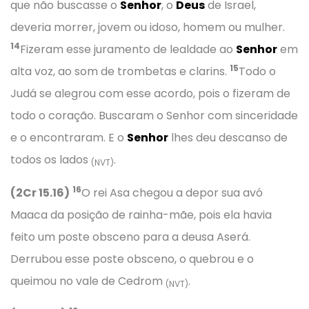
que não buscasse o
Senhor
, o
Deus
de Israel,
deveria morrer, jovem ou idoso, homem ou mulher.
14
Fizeram esse juramento de lealdade ao
Senhor
em
15
alta voz, ao som de trombetas e clarins.
Todo o
Judá se alegrou com esse acordo, pois o fizeram de
todo o coração. Buscaram o Senhor com sinceridade
e o encontraram. E o
Senhor
lhes deu descanso de
todos os lados
.
(NVT)
16
(2Cr 15.16)
O rei Asa chegou a depor sua avó
Maaca da posição de rainha-mãe, pois ela havia
feito um poste obsceno para a deusa Aserá.
Derrubou esse poste obsceno, o quebrou e o
queimou no vale de Cedrom
.
(NVT)