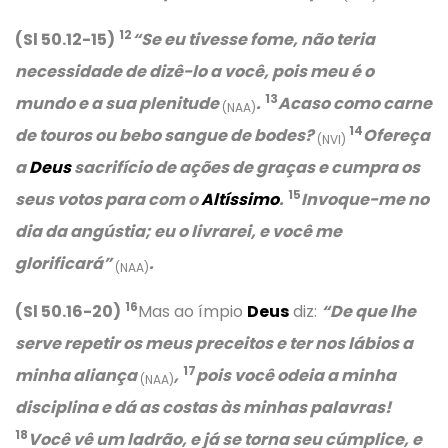
12
(Sl 50.12-15)
“Se eu tivesse fome, não teria
necessidade de dizê-lo a você, pois meu é o
13
mundo e a sua plenitude
.
Acaso como carne
(NAA)
14
de touros ou bebo sangue de bodes?
Ofereça
(NVI)
a
Deus
sacrifício de ações de graças e cumpra os
15
seus votos para com o
Altíssimo
.
Invoque-me no
dia da angústia; eu o livrarei, e você me
glorificará”
.
(NAA)
16
(Sl 50.16-20)
Mas ao ímpio
Deus
diz:
“De que lhe
serve repetir os meus preceitos e ter nos lábios a
17
minha aliança
,
pois você odeia a minha
(NAA)
disciplina e dá as costas às minhas palavras!
18
Você vê um ladrão, e já se torna seu cúmplice, e