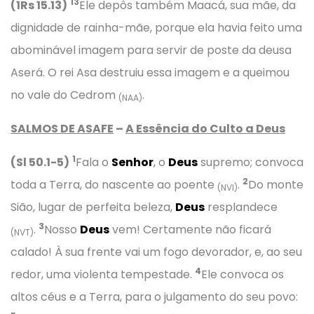
13
(1Rs 15.13)
Ele depôs também Maacá, sua mãe, da
dignidade de rainha-mãe, porque ela havia feito uma
abominável imagem para servir de poste da deusa
Aserá. O rei Asa destruiu essa imagem e a queimou
no vale do Cedrom
.
(NAA)
SALMOS DE ASAFE
–
A Essência do Culto a Deus
1
(Sl 50.1-5)
Fala o
Senhor
, o
Deus
supremo; convoca
2
toda a Terra, do nascente ao poente
.
Do monte
(NVI)
Sião, lugar de perfeita beleza,
Deus
resplandece
3
.
Nosso
Deus
vem! Certamente não ficará
(NVT)
calado! À sua frente vai um fogo devorador, e, ao seu
4
redor, uma violenta tempestade.
Ele convoca os
altos céus e a Terra, para o julgamento do seu povo: