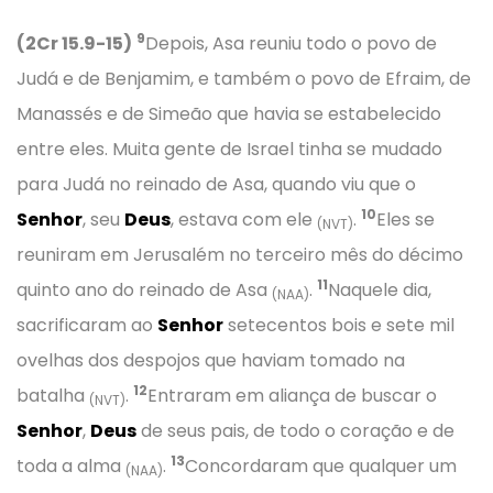
9
(2Cr 15.9-15)
Depois, Asa reuniu todo o povo de
Judá e de Benjamim, e também o povo de Efraim, de
Manassés e de Simeão que havia se estabelecido
entre eles. Muita gente de Israel tinha se mudado
para Judá no reinado de Asa, quando viu que o
10
Senhor
, seu
Deus
, estava com ele
.
Eles se
(NVT)
reuniram em Jerusalém no terceiro mês do décimo
11
quinto ano do reinado de Asa
.
Naquele dia,
(NAA)
sacrificaram ao
Senhor
setecentos bois e sete mil
ovelhas dos despojos que haviam tomado na
12
batalha
.
Entraram em aliança de buscar o
(NVT)
Senhor
,
Deus
de seus pais, de todo o coração e de
13
toda a alma
.
Concordaram que qualquer um
(NAA)