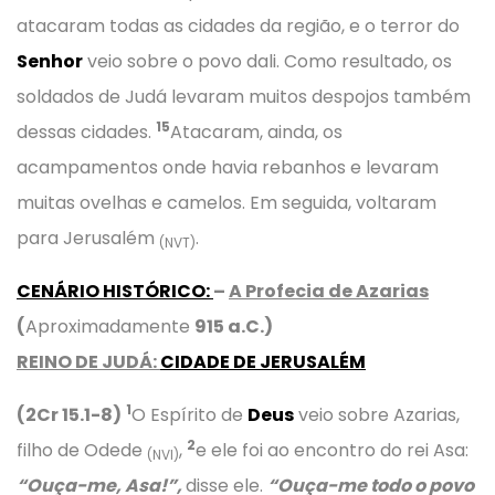
atacaram todas as cidades da região, e o terror do
Senhor
veio sobre o povo dali. Como resultado, os
soldados de Judá levaram muitos despojos também
15
dessas cidades.
Atacaram, ainda, os
acampamentos onde havia rebanhos e levaram
muitas ovelhas e camelos. Em seguida, voltaram
para Jerusalém
.
(NVT)
CENÁRIO HISTÓRICO
:
–
A Profecia de Azarias
(
Aproximadamente
915 a.C.)
REINO DE JUDÁ:
CIDADE DE JERUSALÉM
1
(2Cr 15.1-8)
O Espírito de
Deus
veio sobre Azarias,
2
filho de Odede
,
e ele foi ao encontro do rei Asa:
(NVI)
“Ouça-me, Asa!”,
disse ele.
“Ouça-me todo o povo