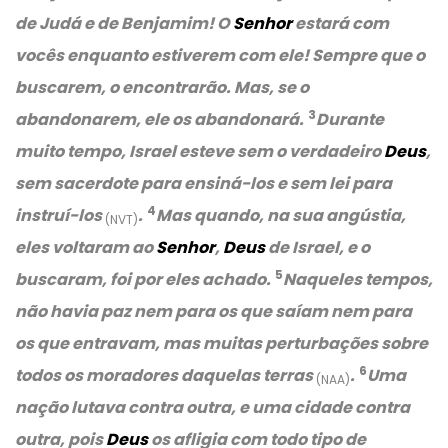
de Judá e de Benjamim! O
Senhor
estará com
vocês enquanto estiverem com ele! Sempre que o
buscarem, o encontrarão. Mas, se o
3
abandonarem, ele os abandonará.
Durante
muito tempo, Israel esteve sem o verdadeiro
Deus
,
sem sacerdote para ensiná-los e sem lei para
4
instruí-los
.
Mas quando, na sua angústia,
(NVT)
eles voltaram ao
Senhor
,
Deus
de Israel, e o
5
buscaram, foi por eles achado.
Naqueles tempos,
não havia paz nem para os que saíam nem para
os que entravam, mas muitas perturbações sobre
6
todos os moradores daquelas terras
.
Uma
(NAA)
nação lutava contra outra, e uma cidade contra
outra, pois
Deus
os afligia com todo tipo de