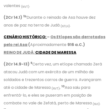
valentes
.
(NVT)
1b
(2Cr 14.1)
Durante o reinado de Asa houve dez
anos de paz na terra de Judá
.
(NTLH)
CENÁRIO HISTÓRICO
:
–
Os Etíopes são derrotados
pelo rei Asa
(
Aproximadamente
916 a.C.)
REINO DE JUDÁ:
CIDADE DE MARESSA
9
(2Cr 14.9-13)
Certa vez, um etíope chamado Zerá
atacou Judá com um exército de um milhão de
soldados e trezentos carros de guerra. Avançaram
10
até a cidade de Maressa
,
Asa saiu para
(NVT)
enfrentá-lo, e eles se puseram em posição de
combate no vale de Zefatá, perto de Maressa
.
(NVI)