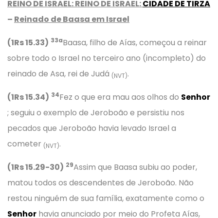
REINO DE ISRAEL: REINO DE ISRAEL:
CIDADE DE TIRZA
–
Reinado de Baasa em Israel
33a
(1Rs 15.33)
Baasa, filho de Aías, começou a reinar
sobre todo o Israel no terceiro ano (incompleto) do
reinado de Asa, rei de Judá
.
(NVT)
34
(1Rs 15.34)
Fez o que era mau aos olhos do
Senhor
; seguiu o exemplo de Jeroboão e persistiu nos
pecados que Jeroboão havia levado Israel a
cometer
.
(NVT)
29
(1Rs 15.29-30)
Assim que Baasa subiu ao poder,
matou todos os descendentes de Jeroboão. Não
restou ninguém de sua família, exatamente como o
Senhor
havia anunciado por meio do Profeta Aías,