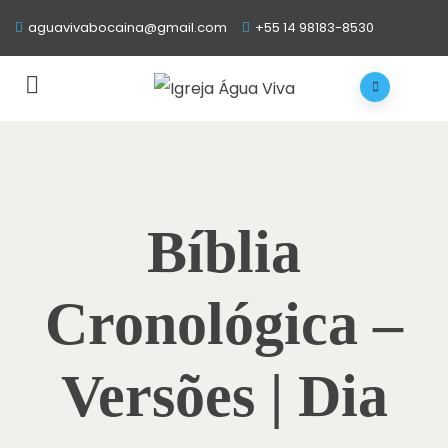
aguavivabocaina@gmail.com
+55 14 98183-8530
Bíblia
Cronológica –
Versões | Dia