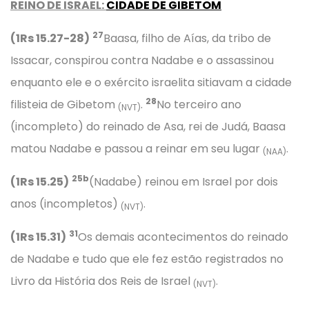
REINO DE ISRAEL:
CIDADE DE GIBETOM
27
(1Rs 15.27-28)
Baasa, filho de Aías, da tribo de
Issacar, conspirou contra Nadabe e o assassinou
enquanto ele e o exército israelita sitiavam a cidade
28
filisteia de Gibetom
.
No terceiro ano
(NVT)
(incompleto) do reinado de Asa, rei de Judá, Baasa
matou Nadabe e passou a reinar em seu lugar
.
(NAA)
25b
(1Rs 15.25)
(Nadabe) reinou em Israel por dois
anos (incompletos)
.
(NVT)
31
(1Rs 15.31)
Os demais acontecimentos do reinado
de Nadabe e tudo que ele fez estão registrados no
Livro da História dos Reis de Israel
.
(NVT)