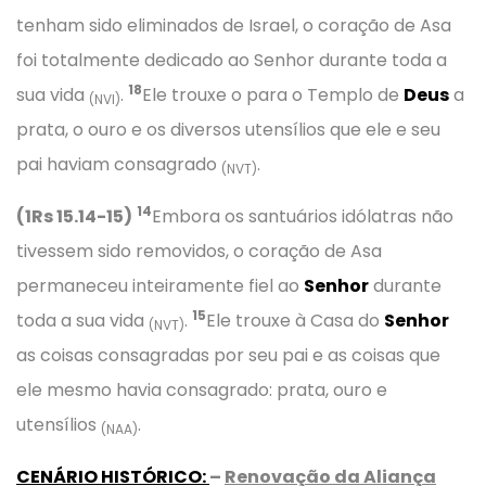
tenham sido eliminados de Israel, o coração de Asa
foi totalmente dedicado ao Senhor durante toda a
18
sua vida
.
Ele trouxe o para o Templo de
Deus
a
(NVI)
prata, o ouro e os diversos utensílios que ele e seu
pai haviam consagrado
.
(NVT)
14
(1Rs 15.14-15)
Embora os santuários idólatras não
tivessem sido removidos, o coração de Asa
permaneceu inteiramente fiel ao
Senhor
durante
15
toda a sua vida
.
Ele trouxe à Casa do
Senhor
(NVT)
as coisas consagradas por seu pai e as coisas que
ele mesmo havia consagrado: prata, ouro e
utensílios
.
(NAA)
CENÁRIO HISTÓRICO
:
–
Renovação da Aliança