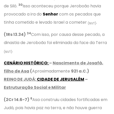
30
de Siló.
Isso aconteceu porque Jeroboão havia
provocado a ira do
Senhor
com os pecados que
tinha cometido e levado Israel a cometer
.
(NVT)
34
(1Rs 13.34)
Com isso, por causa desse pecado, a
dinastia de Jeroboão foi eliminada da face da Terra
.
(NVT)
CENÁRIO HISTÓRICO
:
–
Nascimento de Josafá,
filho de Asa
(
Aproximadamente
921 a.C.)
REINO DE JUDÁ:
CIDADE DE JERUSALÉM
–
Estruturação Social e Militar
6
(2Cr 14.6-7)
Asa construiu cidades fortificadas em
Judá, pois havia paz na terra, e não houve guerra