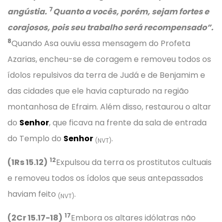
7
angústia.
Quanto a vocês, porém, sejam fortes e
corajosos, pois seu trabalho será recompensado”.
8
Quando Asa ouviu essa mensagem do Profeta
Azarias, encheu-se de coragem e removeu todos os
ídolos repulsivos da terra de Judá e de Benjamim e
das cidades que ele havia capturado na região
montanhosa de Efraim. Além disso, restaurou o altar
do
Senhor
, que ficava na frente da sala de entrada
do Templo do
Senhor
.
(NVT)
12
(1Rs 15.12)
Expulsou da terra os prostitutos cultuais
e removeu todos os ídolos que seus antepassados
haviam feito
.
(NVT)
17
(2Cr 15.17-18)
Embora os altares idólatras não