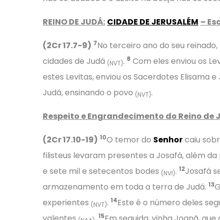
REINO DE JUDÁ:
CIDADE DE JERUSALÉM
– Es
7
(2Cr 17.7-9)
No terceiro ano do seu reinado, 
8
cidades de Judá
.
Com eles enviou os Lev
(NVT)
estes Levitas, enviou os Sacerdotes Elisama 
Judá, ensinando o povo
.
(NVT)
Respeito e Engrandecimento do Reino de 
10
(2Cr 17.10-19)
O temor do
Senhor
caiu sobr
filisteus levaram presentes a Josafá, além d
12
e sete mil e setecentos bodes
.
Josafá s
(NVI)
13
armazenamento em toda a terra de Judá.
G
14
experientes
.
Este é o número deles seg
(NVT)
15
valentes
.
Em seguida, vinha Joanã, que