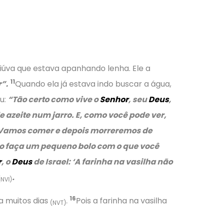
viúva que estava apanhando lenha. Ele a
11
”.
Quando ela já estava indo buscar a água,
u:
“Tão certo como vive o
Senhor
, seu
Deus
,
zeite num jarro. E, como você pode ver,
. Vamos comer e depois morreremos de
ro faça um pequeno bolo com o que você
r
, o
Deus
de Israel:
‘A farinha na vasilha não
.
(NVI)
16
ra muitos dias
.
Pois a farinha na vasilha
(NVT)
.