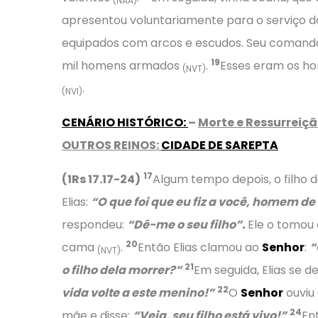
(NAA)
apresentou voluntariamente para o serviço 
equipados com arcos e escudos. Seu comandan
19
mil homens armados
.
Esses eram os ho
(NVT)
.
(NVI)
CENÁRIO HISTÓRICO
:
–
Morte e Ressurreiçã
OUTROS REINOS:
CIDADE DE SAREPTA
17
(1Rs 17.17-24)
Algum tempo depois, o filho d
Elias:
“O que foi que eu fiz a você, homem de
respondeu:
“Dê-me o seu filho”.
Ele o tomou 
20
cama
.
Então Elias clamou ao
Senhor
:
(NVT)
21
o filho dela morrer?”
Em seguida, Elias se 
22
vida volte a este menino!”
O
Senhor
ouviu 
24
mãe e disse:
“Veja, seu filho está vivo!”
Ent