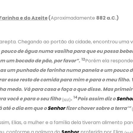
 Farinha e do Azeite
(
Aproximadamente
882 a.C.)
a Sarepta. Chegando ao portão da cidade, encontrou uma 
 pouco de água numa vasilha para que eu possa beber
12
 um bocado de pão, por favor”.
Porém ela responde
s um punhado de farinha numa panela e um pouco de a
rar esse resto de comida para mim e para o meu filho
ha medo. Vá para casa e faça o que disse. Mas primei
14
a você e para o seu filho
.
Pois assim diz o
Senho
(NVI)
á até o dia em que o
Senhor
fizer chover sobre a terra’
”
Assim, Elias, a mulher e a família dela tiveram alimento pa
cou, conforme a palavra do
Senhor
proferida por Elias