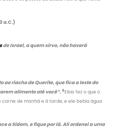
3 a.C.)
s
de Israel, a quem sirvo, não haverá
o ao riacho de Querite, que fica a leste do
5
varem alimento até você”.
Elias fez o que o
e carne de manhã e à tarde, e ele bebia água
ce a Sidom, e fique por lá. Ali ordenei a uma