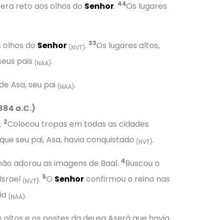
44
 era reto aos olhos do
Senhor
.
Os lugares
33
s olhos do
Senhor
.
Os lugares altos,
(NVT)
seus pais
.
(NAA)
de Asa, seu pai
.
(NAA)
884 a.C.)
2
.
Colocou tropas em todas as cidades
 que seu pai, Asa, havia conquistado
.
(NVT)
4
 não adorou as imagens de Baal.
Buscou o
5
Israel
.
O
Senhor
confirmou o reino nas
(NVT)
cia
.
(NAA)
es altos e os postes da deusa Aserá que havia