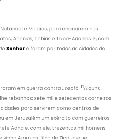
s, Natanael e Micaías, para ensinarem nas
atas, Adonias, Tobias e Tobe-Adonias. E, com
 do
Senhor
e foram por todas as cidades de
11
ntraram em guerra contra Josafá.
Alguns
lhe rebanhos: sete mil e setecentos carneiros
e cidades para servirem como centros de
ou em Jerusalém um exército com guerreiros
chefe Adna e, com ele, trezentos mil homens
 vinha Amazias, filho de Zicri, que se