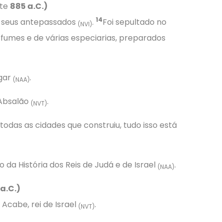
te
885 a.C.)
14
s seus antepassados
.
Foi sepultado no
(NVI)
rfumes e de várias especiarias, preparados
ugar
.
(NAA)
 Absalão
.
(NVT)
todas as cidades que construiu, tudo isso está
o da História dos Reis de Judá e de Israel
.
(NAA)
a.C.)
Acabe, rei de Israel
.
(NVT)