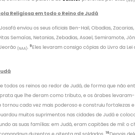
(NVI)
cola Religiosa em todo o Reino de Judá
Josafá enviou os seus oficiais Ben-Hail, Obadias, Zacaria
itas Semaías, Netanias, Zebadias, Asael, Semiramote, Jôn
9
e Jeorão
.
Eles levaram consigo cópias do Livro da Lei
(NAA)
Judá
e todos os reinos ao redor de Judá, de forma que não e
a prata que lhe deram como tributo, e os árabes levaram-
e tornou cada vez mais poderoso e construiu fortalezas 
uardou muitos suprimentos nas cidades de Judá e coloc
undo as suas famílias: em Judá, eram capitães de mil: o 
16
 comandava duzentos e oitenta mil soldados.
Depois dele