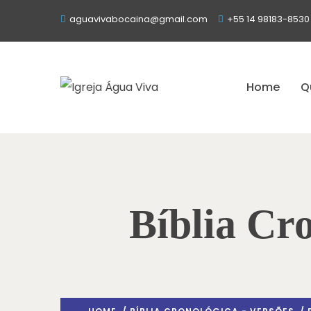
aguavivabocaina@gmail.com
+55 14 98183-8530
Home
Q
Bíblia Cro