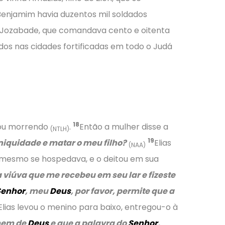
enjamim havia duzentos mil soldados
a Jozabade, que comandava cento e oitenta
os nas cidades fortificadas em todo o Judá
18
abou morrendo
.
Então a mulher disse a
(NTLH)
19
niquidade e matar o meu filho?
Elias
(NAA)
e mesmo se hospedava, e o deitou em sua
a viúva que me recebeu em seu lar e fizeste
Senhor
, meu
Deus
, por favor, permite que a
Elias levou o menino para baixo, entregou-o à
mem de
Deus
e que a palavra do
Senhor
,