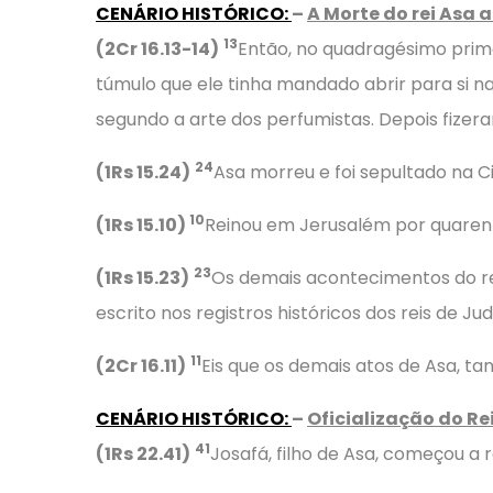
CENÁRIO HISTÓRICO
:
–
A Morte do rei Asa a
13
(2Cr 16.13-14)
Então, no quadragésimo prim
túmulo que ele tinha mandado abrir para si n
segundo a arte dos perfumistas. Depois fize
24
(1Rs 15.24)
Asa morreu e foi sepultado na Cid
10
(1Rs 15.10)
Reinou em Jerusalém por quaren
23
(1Rs 15.23)
Os demais acontecimentos do rein
escrito nos registros históricos dos reis de 
11
(2Cr 16.11)
Eis que os demais atos de Asa, tan
CENÁRIO HISTÓRICO
:
–
Oficialização do R
41
(1Rs 22.41)
Josafá, filho de Asa, começou a 