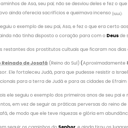
minhos de Asa, seu pai; não se desviou deles e fez o que
povo ainda oferecia sacrifícios e queimava incenso
.
(NAA)
seguiu o exemplo de seu pai, Asa, e fez o que era certo ao
ainda não tinha disposto o coração para com o
Deus
de 
restantes dos prostitutos cultuais que ficaram nos dias 
 Reinado de Josafá
(Reino do Sul)
(
Aproximadamente
ssor. Ele fortaleceu Judá, para que pudesse resistir a Israel
icionais para a terra de Judá e para as cidades de Efraim
is ele seguiu o exemplo dos primeiros anos de seu pai e
os, em vez de seguir as práticas perversas do reino de 
afá, de modo que ele teve riquezas e glória em abundân
 em seguir os caminhos do
Senhor
, e ainda tirou os lugar