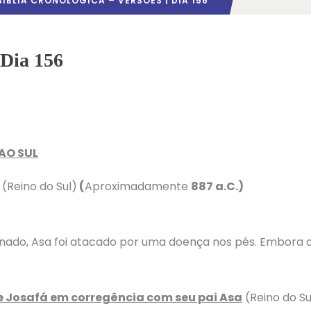
BÍBLIA CRONOLÓGICA – VERSÕES | DIA 156
 Dia 156
 AO SUL
(Reino do Sul)
(
Aproximadamente
887 a.C.)
inado, Asa foi atacado por uma doença nos pés. Embora a
de Josafá em corregência com seu pai Asa
(Reino do Su