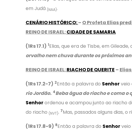
em Judá
.
(NAA)
CENÁRIO HISTÓRICO
:
–
O Profeta Elias pre
REINO DE ISRAEL:
CIDADE DE SAMARIA
1
(1Rs 17.1)
Elias, que era de Tisbe, em Gileade, 
orvalho nem chuva durante os próximos ano
REINO DE ISRAEL:
RIACHO DE QUERITE
–
Elia
2
(1Rs 17.2-7)
Então a palavra do
Senhor
veio 
4
rio Jordão.
Beba água do riacho e coma o q
Senhor
ordenou e acampou junto ao riacho de
7
do riacho
.
Mas, passados alguns dias, o 
(NVT)
8
(1Rs 17.8-9)
Então a palavra do
Senhor
veio 