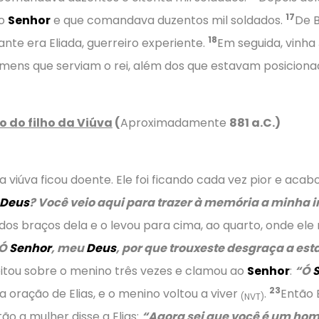
17
do
Senhor
e que comandava duzentos mil soldados.
De B
18
te era Eliada, guerreiro experiente.
Em seguida, vinh
mens que serviam o rei, além dos que estavam posicionad
o do filho da Viúva
(
Aproximadamente
881 a.C.)
a viúva ficou doente. Ele foi ficando cada vez pior e ac
Deus
? Você veio aqui para trazer à memória a minha i
dos braços dela e o levou para cima, ao quarto, onde el
“Ó
Senhor
, meu
Deus
, por que trouxeste desgraça a est
deitou sobre o menino três vezes e clamou ao
Senhor
:
“Ó
23
a oração de Elias, e o menino voltou a viver
.
Então 
(NVT)
ão a mulher disse a Elias:
“Agora sei que você é um ho