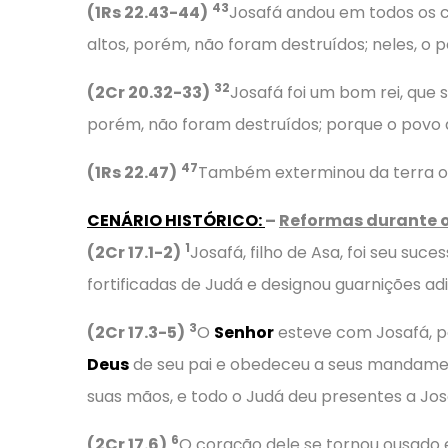
43
(1Rs 22.43-44)
Josafá andou em todos os ca
altos, porém, não foram destruídos; neles, o 
32
(2Cr 20.32-33)
Josafá foi um bom rei, que 
porém, não foram destruídos; porque o povo 
47
(1Rs 22.47)
Também exterminou da terra os 
CENÁRIO HISTÓRICO
:
–
Reformas durante o
1
(2Cr 17.1-2)
Josafá, filho de Asa, foi seu suce
fortificadas de Judá e designou guarnições ad
3
(2Cr 17.3-5)
O
Senhor
esteve com Josafá, po
Deus
de seu pai e obedeceu a seus mandament
suas mãos, e todo o Judá deu presentes a Jos
6
(2Cr 17.6)
O coração dele se tornou ousado