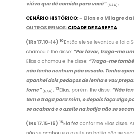
viúva que dê comida para você”
.
(NAA)
CENÁRIO HISTÓRICO
:
–
Elias e o Milagre da
OUTROS REINOS:
CIDADE DE SAREPTA
10
(1Rs 17.10-14)
Então ele se levantou e foi 
chamou e lhe disse:
“Por favor, traga-me um
Elias a chamou e lhe disse:
“Traga-me também
não tenho nenhum pão assado. Tenho apena
apanhei dois pedaços de lenha e vou prepa
13
fome”
.
Elias, porém, lhe disse:
“Não ten
(NAA)
tem e traga para mim, e depois faça algo par
se acabará e o azeite na botija não se secar
15
(1Rs 17.15-16)
Ela fez conforme Elias disse. 
não se acabou e o azeite na botija não se se