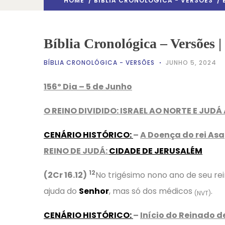
HOME
/
BÍBLIA CRONOLÓGICA - VERSÕES
/ 
Bíblia Cronológica – Versões |
BÍBLIA CRONOLÓGICA - VERSÕES
JUNHO 5, 2024
156º Dia – 5 de Junho
O REINO DIVIDIDO: ISRAEL AO NORTE E JUDÁ
CENÁRIO HISTÓRICO
:
–
A Doença do rei Asa
REINO DE JUDÁ:
CIDADE DE JERUSALÉM
12
(2Cr 16.12)
No trigésimo nono ano de seu re
ajuda do
Senhor
, mas só dos médicos
.
(NVT)
CENÁRIO HISTÓRICO
:
–
Início do Reinado 