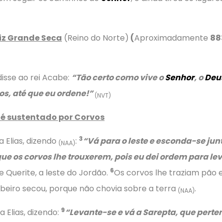
diz Grande Seca
(Reino do Norte)
(
Aproximadamente
88
disse ao rei Acabe:
“Tão certo como vive o
Senhor
, o
Deu
s, até que eu ordene!”
(NVT)
s é sustentado por Corvos
3
a Elias, dizendo
:
“Vá para o leste e esconda-se junt
(NAA)
ue os corvos lhe trouxerem, pois eu dei ordem para le
6
 Querite, a leste do Jordão.
Os corvos lhe traziam pão 
ribeiro secou, porque não chovia sobre a terra
.
(NAA)
9
a Elias, dizendo:
“Levante-se e vá a Sarepta, que perten