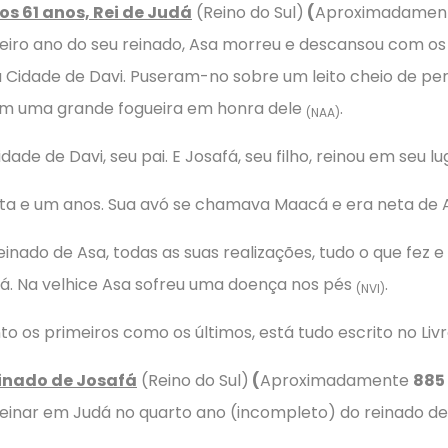
os 61 anos, Rei de Judá
(Reino do Sul)
(
Aproximadamen
eiro ano do seu reinado, Asa morreu e descansou com o
a Cidade de Davi. Puseram-no sobre um leito cheio de pe
ram uma grande fogueira em honra dele
.
(NAA)
ade de Davi, seu pai. E Josafá, seu filho, reinou em seu l
ta e um anos. Sua avó se chamava Maacá e era neta de
ado de Asa, todas as suas realizações, tudo o que fez e 
Judá. Na velhice Asa sofreu uma doença nos pés
.
(NVI)
to os primeiros como os últimos, está tudo escrito no Livr
einado de Josafá
(Reino do Sul)
(
Aproximadamente
885 
reinar em Judá no quarto ano (incompleto) do reinado de 