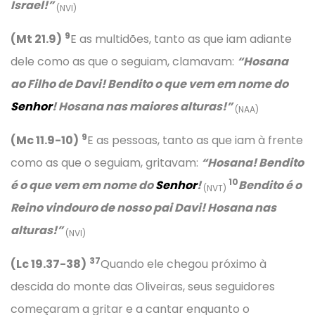
Israel!”
(NVI)
9
(Mt 21.9)
E as multidões, tanto as que iam adiante
dele como as que o seguiam, clamavam:
“Hosana
ao Filho de Davi! Bendito o que vem em nome do
Senhor
! Hosana nas maiores alturas!”
(NAA)
9
(Mc 11.9-10)
E as pessoas, tanto as que iam à frente
como as que o seguiam, gritavam:
“Hosana! Bendito
10
é o que vem em nome do
Senhor
!
Bendito é o
(NVT)
Reino vindouro de nosso pai Davi! Hosana nas
alturas!”
(NVI)
37
(Lc 19.37-38)
Quando ele chegou próximo à
descida do monte das Oliveiras, seus seguidores
começaram a gritar e a cantar enquanto o