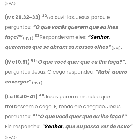
.
(NAA)
32
(Mt 20.32-33)
Ao ouvi-los, Jesus parou e
perguntou:
“O que vocês querem que eu lhes
33
faça?”
Responderam eles:
“
Senhor
,
(NVT)
queremos que se abram os nossos olhos”
.
(NVI)
51
(Mc 10.51)
“O que você quer que eu lhe faça?”,
perguntou Jesus. O cego respondeu:
“Rabi, quero
enxergar”
.
(NVT)
40
(Lc 18.40-41)
Jesus parou e mandou que
trouxessem o cego. E, tendo ele chegado, Jesus
41
perguntou:
“
O que você quer que eu lhe faça?”
Ele respondeu:
“
Senhor
, que eu possa ver de novo”
.
(NAA)