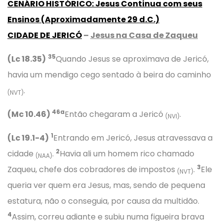
CENÁRIO HISTÓRICO
:
Jesus Continua com seus
Ensinos
(
Aproximadamente
29 d.C.)
CIDADE DE JERICÓ
–
Jesus na Casa de Zaqueu
35
(Lc 18.35)
Quando Jesus se aproximava de Jericó,
havia um mendigo cego sentado à beira do caminho
.
(NVT)
46a
(Mc 10.46)
Então chegaram a Jericó
.
(NVI)
1
(Lc 19.1-4)
Entrando em Jericó, Jesus atravessava a
2
cidade
.
Havia ali um homem rico chamado
(NAA)
3
Zaqueu, chefe dos cobradores de impostos
.
Ele
(NVT)
queria ver quem era Jesus, mas, sendo de pequena
estatura, não o conseguia, por causa da multidão.
4
Assim, correu adiante e subiu numa figueira brava