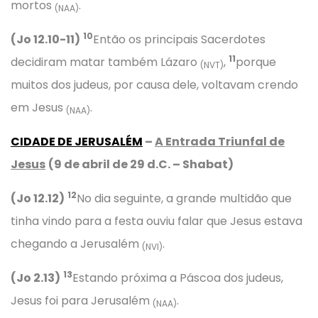
mortos
.
(NAA)
10
(Jo 12.10-11)
Então os principais Sacerdotes
11
decidiram matar também Lázaro
,
porque
(NVT)
muitos dos judeus, por causa dele, voltavam crendo
em Jesus
.
(NAA)
CIDADE DE JERUSALÉM
–
A Entrada Triunfal de
Jesus
(9 de abril de 29 d.C. – Shabat)
12
(Jo 12.12)
No dia seguinte, a grande multidão que
tinha vindo para a festa ouviu falar que Jesus estava
chegando a Jerusalém
.
(NVI)
13
(Jo 2.13)
Estando próxima a Páscoa dos judeus,
Jesus foi para Jerusalém
.
(NAA)