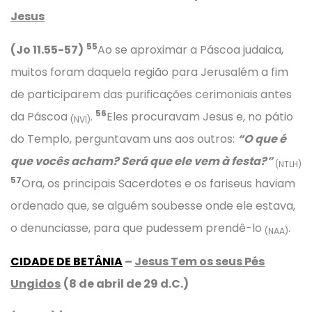
Jesus
55
(Jo 11.55-57)
Ao se aproximar a Páscoa judaica,
muitos foram daquela região para Jerusalém a fim
de participarem das purificações cerimoniais antes
56
da Páscoa
.
Eles procuravam Jesus e, no pátio
(NVI)
do Templo, perguntavam uns aos outros:
“O que é
que vocês acham? Será que ele vem à festa?”
(NTLH)
57
Ora, os principais Sacerdotes e os fariseus haviam
ordenado que, se alguém soubesse onde ele estava,
o denunciasse, para que pudessem prendê-lo
.
(NAA)
CIDADE DE BETÂNIA
–
Jesus Tem os seus Pés
Ungidos
(8 de abril de 29 d.C.)