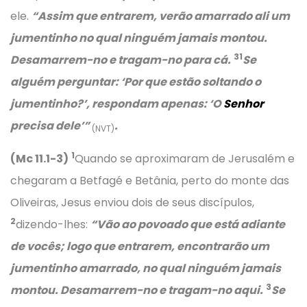
ele.
“Assim que entrarem, verão amarrado ali um
jumentinho no qual ninguém jamais montou.
31
Desamarrem-no e tragam-no para cá.
Se
alguém perguntar:
‘Por que estão soltando o
jumentinho?’
, respondam apenas:
‘O
Senhor
precisa dele’
”
.
(NVT)
1
(Mc 11.1-3)
Quando se aproximaram de Jerusalém e
chegaram a Betfagé e Betânia, perto do monte das
Oliveiras, Jesus enviou dois de seus discípulos,
2
dizendo-lhes:
“Vão ao povoado que está adiante
de vocês; logo que entrarem, encontrarão um
jumentinho amarrado, no qual ninguém jamais
3
montou. Desamarrem-no e tragam-no aqui.
Se