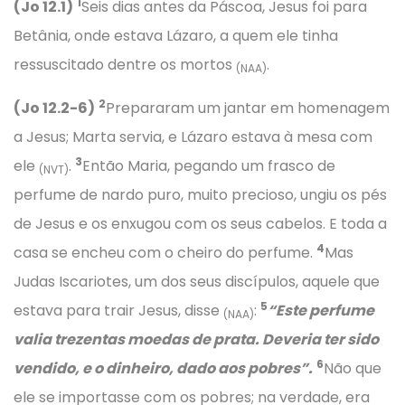
1
(Jo 12.1)
Seis dias antes da Páscoa, Jesus foi para
Betânia, onde estava Lázaro, a quem ele tinha
ressuscitado dentre os mortos
.
(NAA)
2
(Jo 12.2-6)
Prepararam um jantar em homenagem
a Jesus; Marta servia, e Lázaro estava à mesa com
3
ele
.
Então Maria, pegando um frasco de
(NVT)
perfume de nardo puro, muito precioso, ungiu os pés
de Jesus e os enxugou com os seus cabelos. E toda a
4
casa se encheu com o cheiro do perfume.
Mas
Judas Iscariotes, um dos seus discípulos, aquele que
5
estava para trair Jesus, disse
:
“Este perfume
(NAA)
valia trezentas moedas de prata. Deveria ter sido
6
vendido, e o dinheiro, dado aos pobres”.
Não que
ele se importasse com os pobres; na verdade, era