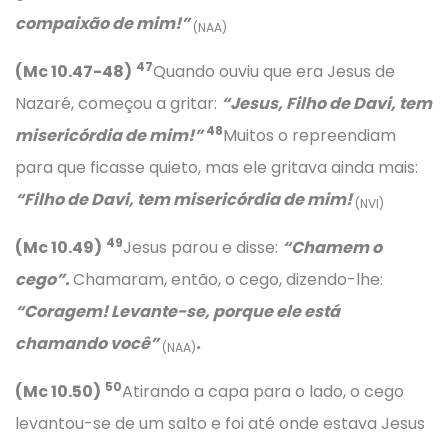
compaixão de mim!”
(NAA)
47
(Mc 10.47-48)
Quando ouviu que era Jesus de
Nazaré, começou a gritar:
“Jesus, Filho de Davi, tem
48
misericórdia de mim!”
Muitos o repreendiam
para que ficasse quieto, mas ele gritava ainda mais:
“Filho de Davi, tem misericórdia de mim!
(NVI)
49
(Mc 10.49)
Jesus parou e disse:
“Chamem o
cego”.
Chamaram, então, o cego, dizendo-lhe:
“Coragem! Levante-se, porque ele está
chamando você”
.
(NAA)
50
(Mc 10.50)
Atirando a capa para o lado, o cego
levantou-se de um salto e foi até onde estava Jesus