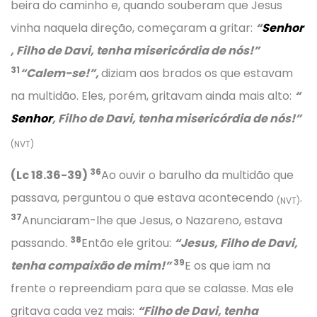
beira do caminho e, quando souberam que Jesus
vinha naquela direção, começaram a gritar:
“
Senhor
, Filho de Davi, tenha misericórdia de nós!”
31
“Calem-se!”,
diziam aos brados os que estavam
na multidão. Eles, porém, gritavam ainda mais alto:
“
Senhor
, Filho de Davi, tenha misericórdia de nós!”
(NVT)
36
(Lc 18.36-39)
Ao ouvir o barulho da multidão que
passava, perguntou o que estava acontecendo
.
(NVT)
37
Anunciaram-lhe que Jesus, o Nazareno, estava
38
passando.
Então ele gritou:
“Jesus, Filho de Davi,
39
tenha compaixão de mim!”
E os que iam na
frente o repreendiam para que se calasse. Mas ele
gritava cada vez mais:
“Filho de Davi, tenha