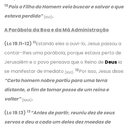
10
Pois o Filho do Homem veio buscar e salvar o que
estava perdido”
.
(NVI)
A Parábola da Boa e da Má Administração
11
(Lc 19.11-12)
Estando eles a ouvi-lo, Jesus passou a
contar-lhes uma parábola, porque estava perto de
Jerusalém e o povo pensava que o Reino de
Deus
ia
12
se manifestar de imediato
.
Por isso, Jesus disse:
(NVI)
“Certo homem nobre partiu para uma terra
distante, a fim de tomar posse de um reino e
voltar”
.
(NAA)
13
(Lc 19.13)
“
Antes de partir, reuniu dez de seus
servos e deu a cada um deles dez moedas de