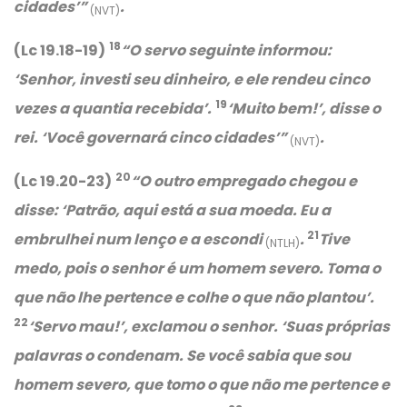
cidades’
”
.
(NVT)
18
(Lc 19.18-19)
“O servo seguinte informou:
‘Senhor, investi seu dinheiro, e ele rendeu cinco
19
vezes a quantia recebida’
.
‘Muito bem!’
, disse o
rei.
‘Você governará cinco cidades’
”
.
(NVT)
20
(Lc 19.20-23)
“O outro empregado chegou e
disse: ‘Patrão, aqui está a sua moeda. Eu a
21
embrulhei num lenço e a escondi
.
Tive
(NTLH)
medo, pois o senhor é um homem severo. Toma o
que não lhe pertence e colhe o que não plantou’
.
22
‘Servo mau!’
, exclamou o senhor.
‘Suas próprias
palavras o condenam. Se você sabia que sou
homem severo, que tomo o que não me pertence e