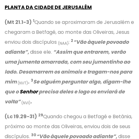
PLANTA DA CIDADE DE JERUSALÉM
1
(Mt 21.1-3)
Quando se aproximaram de Jerusalém e
chegaram a Betfagé, ao monte das Oliveiras, Jesus
2
enviou dois discípulos
:
“Vão àquele povoado
(NAA)
adiante”,
disse ele.
“Assim que entrarem, verão
uma jumenta amarrada, com seu jumentinho ao
lado. Desamarrem os animais e tragam-nos para
3
mim
.
Se alguém perguntar algo, digam-lhe
(NVT)
que o
Senhor
precisa deles e logo os enviará de
volta”
.
(NVI)
29
(Lc 19.29-31)
Quando chegou a Betfagé e Betânia,
próximo ao monte das Oliveiras, enviou dois de seus
30
discípulos.
“Vão àquele povoado adiante”,
disse