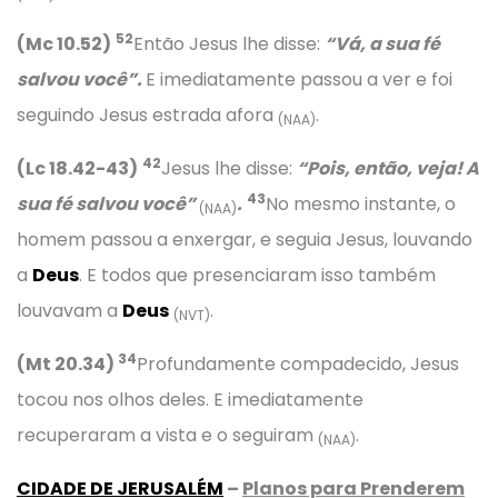
52
(Mc 10.52)
Então Jesus lhe disse:
“Vá, a sua fé
salvou você”.
E imediatamente passou a ver e foi
seguindo Jesus estrada afora
.
(NAA)
42
(Lc 18.42-43)
Jesus lhe disse:
“Pois, então, veja! A
43
sua fé salvou você”
.
No mesmo instante, o
(NAA)
homem passou a enxergar, e seguia Jesus, louvando
a
Deus
. E todos que presenciaram isso também
louvavam a
Deus
.
(NVT)
34
(Mt 20.34)
Profundamente compadecido, Jesus
tocou nos olhos deles. E imediatamente
recuperaram a vista e o seguiram
.
(NAA)
CIDADE DE JERUSALÉM
–
Planos para Prenderem