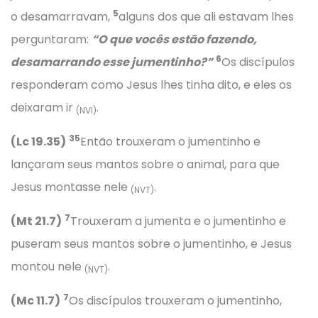
5
o desamarravam,
alguns dos que ali estavam lhes
perguntaram:
“O que vocês estão fazendo,
6
desamarrando esse jumentinho?”
Os discípulos
responderam como Jesus lhes tinha dito, e eles os
deixaram ir
.
(NVI)
35
(Lc 19.35)
Então trouxeram o jumentinho e
lançaram seus mantos sobre o animal, para que
Jesus montasse nele
.
(NVT)
7
(Mt 21.7)
Trouxeram a jumenta e o jumentinho e
puseram seus mantos sobre o jumentinho, e Jesus
montou nele
.
(NVT)
7
(Mc 11.7)
Os discípulos trouxeram o jumentinho,