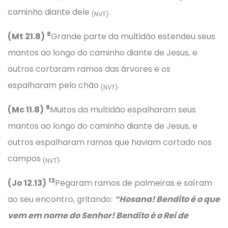
caminho diante dele
.
(NVT)
8
(Mt 21.8)
Grande parte da multidão estendeu seus
mantos ao longo do caminho diante de Jesus, e
outros cortaram ramos das árvores e os
espalharam pelo chão
.
(NVT)
8
(Mc 11.8)
Muitos da multidão espalharam seus
mantos ao longo do caminho diante de Jesus, e
outros espalharam ramos que haviam cortado nos
campos
.
(NVT)
13
(Jo 12.13)
Pegaram ramos de palmeiras e saíram
ao seu encontro, gritando:
“Hosana! Bendito é o que
vem em nome do Senhor! Bendito é o Rei de