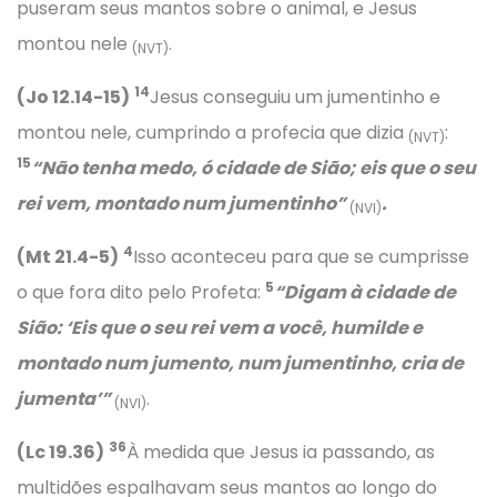
puseram seus mantos sobre o animal, e Jesus
montou nele
.
(NVT)
14
(Jo 12.14-15)
Jesus conseguiu um jumentinho e
montou nele, cumprindo a profecia que dizia
:
(NVT)
15
“Não tenha medo, ó cidade de Sião; eis que o seu
rei vem, montado num jumentinho”
.
(NVI)
4
(Mt 21.4-5)
Isso aconteceu para que se cumprisse
5
o que fora dito pelo Profeta:
“Digam à cidade de
Sião: ‘Eis que o seu rei vem a você, humilde e
montado num jumento, num jumentinho, cria de
jumenta’”
.
(NVI)
36
(Lc 19.36)
À medida que Jesus ia passando, as
multidões espalhavam seus mantos ao longo do