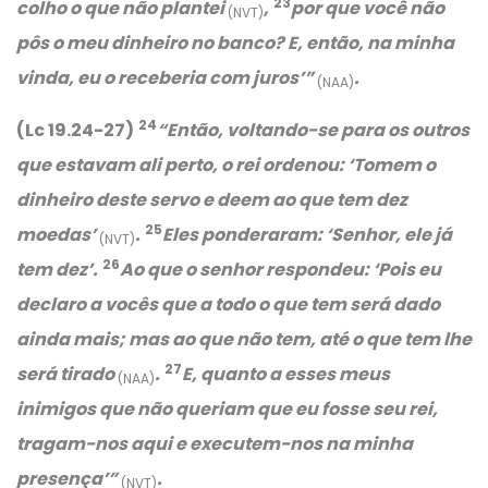
23
colho o que não plantei
,
por que você não
(NVT)
pôs o meu dinheiro no banco? E, então, na minha
vinda, eu o receberia com juros’
”
.
(NAA)
24
(Lc 19.24-27)
“Então, voltando-se para os outros
que estavam ali perto, o rei ordenou:
‘Tomem o
dinheiro deste servo e deem ao que tem dez
25
moedas’
.
Eles ponderaram:
‘Senhor, ele já
(NVT)
26
tem dez’
.
Ao que o senhor respondeu:
‘Pois eu
declaro a vocês que a todo o que tem será dado
ainda mais; mas ao que não tem, até o que tem lhe
27
será tirado
.
E, quanto a esses meus
(NAA)
inimigos que não queriam que eu fosse seu rei,
tragam-nos aqui e executem-nos na minha
presença’
”
.
(NVT)