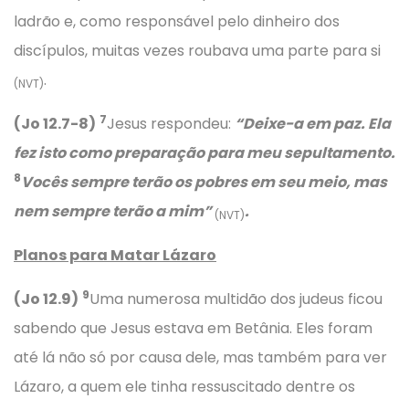
ladrão e, como responsável pelo dinheiro dos
discípulos, muitas vezes roubava uma parte para si
.
(NVT)
7
(Jo 12.7-8)
Jesus respondeu:
“Deixe-a em paz. Ela
fez isto como preparação para meu sepultamento.
8
Vocês sempre terão os pobres em seu meio, mas
nem sempre terão a mim”
.
(NVT)
Planos para Matar Lázaro
9
(Jo 12.9)
Uma numerosa multidão dos judeus ficou
sabendo que Jesus estava em Betânia. Eles foram
até lá não só por causa dele, mas também para ver
Lázaro, a quem ele tinha ressuscitado dentre os