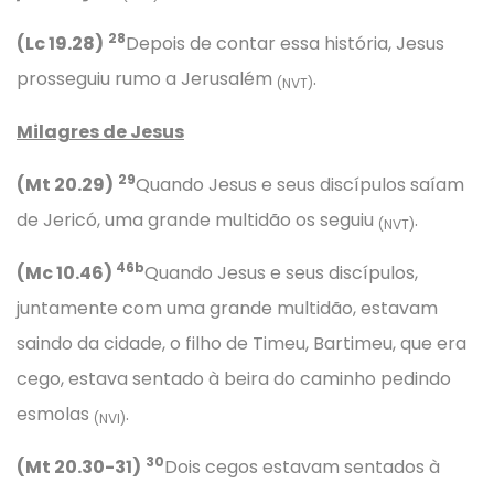
28
(Lc 19.28)
Depois de contar essa história, Jesus
prosseguiu rumo a Jerusalém
.
(NVT)
Milagres de Jesus
29
(Mt 20.29)
Quando Jesus e seus discípulos saíam
de Jericó, uma grande multidão os seguiu
.
(NVT)
46b
(Mc 10.46)
Quando Jesus e seus discípulos,
juntamente com uma grande multidão, estavam
saindo da cidade, o filho de Timeu, Bartimeu, que era
cego, estava sentado à beira do caminho pedindo
esmolas
.
(NVI)
30
(Mt 20.30-31)
Dois cegos estavam sentados à