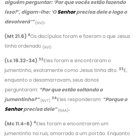
alguém perguntar:
‘Por que vocês estão fazendo
isso?’
, digam-lhe:
‘O
Senhor
precisa dele e logo o
devolverá’
”
.
(NVI)
6
(Mt 21.6)
Os discípulos foram e fizeram o que Jesus
tinha ordenado
.
(NVI)
32
(Lc 19.32-34)
Eles foram e encontraram o
33
jumentinho, exatamente como Jesus tinha dito.
E,
enquanto o desamarravam, seus donos
perguntaram:
“Por que estão soltando o
34
jumentinho?”
Eles responderam:
“Porque o
(NVT)
Senhor
precisa dele”
.
(NAA)
4
(Mc 11.4-6)
Eles foram e encontraram um
jumentinho na rua, amarrado a um portão. Enquanto