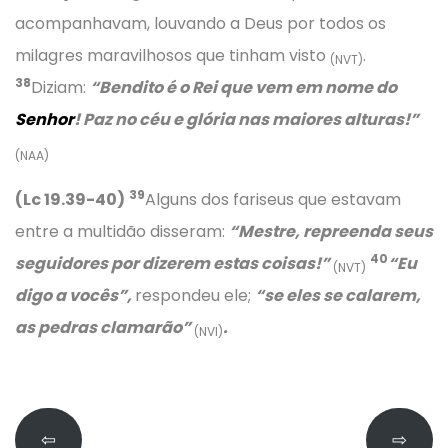
acompanhavam, louvando a Deus por todos os
milagres maravilhosos que tinham visto
.
(NVT)
38
Diziam:
“Bendito é o Rei que vem em nome do
Senhor
! Paz no céu e glória nas maiores alturas!”
(NAA)
39
(Lc 19.39-40)
Alguns dos fariseus que estavam
entre a multidão disseram:
“Mestre, repreenda seus
40
seguidores por dizerem estas coisas!”
“Eu
(NVT)
digo a vocês”,
respondeu ele;
“se eles se calarem,
as pedras clamarão”
.
(NVI)
⇦
⇨