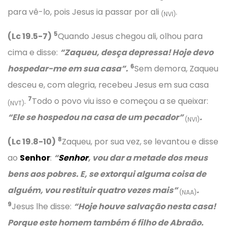
para vê-lo, pois Jesus ia passar por ali
.
(NVI)
5
(Lc 19.5-7)
Quando Jesus chegou ali, olhou para
cima e disse:
“Zaqueu, desça depressa! Hoje devo
6
hospedar-me em sua casa”.
Sem demora, Zaqueu
desceu e, com alegria, recebeu Jesus em sua casa
7
.
Todo o povo viu isso e começou a se queixar:
(NVT)
“Ele se hospedou na casa de um pecador”
.
(NVI)
8
(Lc 19.8-10)
Zaqueu, por sua vez, se levantou e disse
ao
Senhor
:
“
Senhor
, vou dar a metade dos meus
bens aos pobres. E, se extorqui alguma coisa de
alguém, vou restituir quatro vezes mais”
.
(NAA)
9
Jesus lhe disse:
“Hoje houve salvação nesta casa!
Porque este homem também é filho de Abraão.