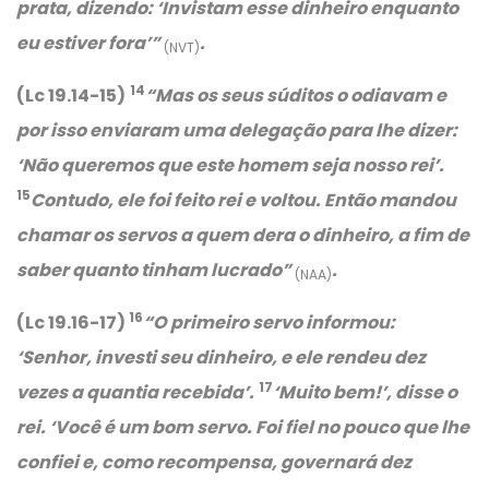
prata, dizendo:
‘Invistam esse dinheiro enquanto
eu estiver fora’
”
.
(NVT)
14
(Lc 19.14-15)
“Mas os seus súditos o odiavam e
por isso enviaram uma delegação para lhe dizer:
‘Não queremos que este homem seja nosso rei’
.
15
Contudo, ele foi feito rei e voltou. Então mandou
chamar os servos a quem dera o dinheiro, a fim de
saber quanto tinham lucrado”
.
(NAA)
16
(Lc 19.16-17)
“
O primeiro servo informou:
‘Senhor, investi seu dinheiro, e ele rendeu dez
17
vezes a quantia recebida’
.
‘Muito bem!’
, disse o
rei.
‘Você é um bom servo. Foi fiel no pouco que lhe
confiei e, como recompensa, governará dez