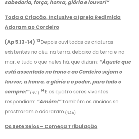
sabedoria, força, honra, glória e louvor!”
Toda a Criação, Inclusive a Igreja Redimida
Adoram ao Cordeiro
13
(Ap 5.13-14)
Depois ouvi todas as criaturas
existentes no céu, na terra, debaixo da terra e no
mar, e tudo o que neles há, que diziam:
“Àquele que
está assentado no trono e ao Cordeiro sejam o
louvor, a honra, a glória e o poder, para todo o
14
sempre!”
E os quatro seres viventes
(NVI)
respondiam:
“Amém!”
Também os anciãos se
prostraram e adoraram
.
(NAA)
Os Sete Selos – Começa Tribulação