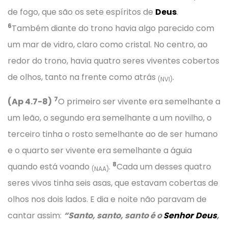
de fogo, que são os sete espíritos de
Deus
.
6
Também diante do trono havia algo parecido com
um mar de vidro, claro como cristal. No centro, ao
redor do trono, havia quatro seres viventes cobertos
de olhos, tanto na frente como atrás
.
(NVI)
7
(Ap 4.7-8)
O primeiro ser vivente era semelhante a
um leão, o segundo era semelhante a um novilho, o
terceiro tinha o rosto semelhante ao de ser humano
e o quarto ser vivente era semelhante a águia
8
quando está voando
.
Cada um desses quatro
(NAA)
seres vivos tinha seis asas, que estavam cobertas de
olhos nos dois lados. E dia e noite não paravam de
cantar assim:
“Santo, santo, santo é o
Senhor
Deus
,