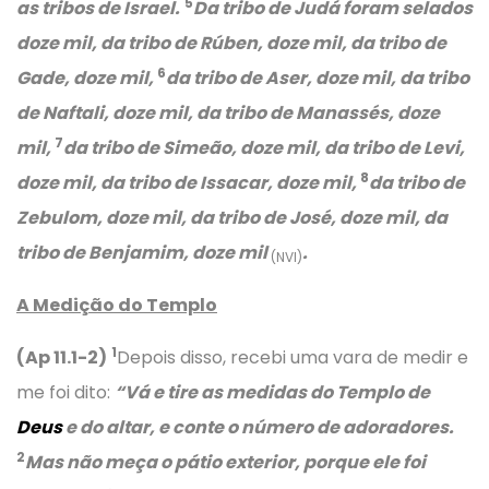
5
as tribos de Israel.
Da tribo de Judá foram selados
doze mil, da tribo de Rúben, doze mil, da tribo de
6
Gade, doze mil,
da tribo de Aser, doze mil, da tribo
de Naftali, doze mil, da tribo de Manassés, doze
7
mil,
da tribo de Simeão, doze mil, da tribo de Levi,
8
doze mil, da tribo de Issacar, doze mil,
da tribo de
Zebulom, doze mil, da tribo de José, doze mil, da
tribo de Benjamim, doze mil
.
(NVI)
A Medição do Templo
1
(Ap 11.1-2)
Depois disso, recebi uma vara de medir e
me foi dito:
“Vá e tire as medidas do Templo de
Deus
e do altar, e conte o número de adoradores.
2
Mas não meça o pátio exterior, porque ele foi