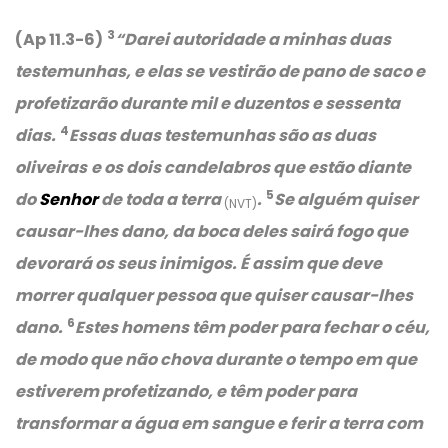
3
(Ap 11.3-6)
“Darei autoridade a minhas duas
testemunhas, e elas se vestirão de pano de saco e
profetizarão durante mil e duzentos e sessenta
4
dias.
Essas duas testemunhas são as duas
oliveiras
e os dois candelabros que estão diante
5
do
Senhor
de toda a terra
.
Se alguém quiser
(NVT)
causar-lhes dano, da boca deles sairá fogo que
devorará os seus inimigos. É assim que deve
morrer qualquer pessoa que quiser causar-lhes
6
dano.
Estes homens têm poder para fechar o céu,
de modo que não chova durante o tempo em que
estiverem profetizando, e têm poder para
transformar a água em sangue e ferir a terra com