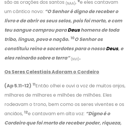
9
são as orações dos santos
,
e eles cantavam
(NAA)
um cântico novo:
“O Senhor é digno de receber o
livro e de abrir os seus selos, pois foi morto, e com
teu sangue comprou para
Deus
homens de toda
10
tribo, língua, povo e nação.
O Senhor os
constituiu reino e sacerdotes para o nosso
Deus
, e
eles reinarão sobre a terra”
.
(NVI)
Os Seres Celestiais Adoram o Cordeiro
11
(Ap 5.11-12)
Então olhei e ouvi a voz de muitos anjos,
milhares de milhares e milhões de milhões. Eles
rodeavam o trono, bem como os seres viventes e os
12
anciãos,
e cantavam em alta voz:
“Digno é o
Cordeiro que foi morto de receber poder, riqueza,