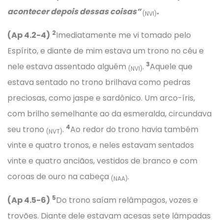
acontecer depois dessas coisas”
.
(NVI)
2
(Ap 4.2-4)
Imediatamente me vi tomado pelo
Espírito, e diante de mim estava um trono no céu e
3
nele estava assentado alguém
.
Aquele que
(NVI)
estava sentado no trono brilhava como pedras
preciosas, como jaspe e sardônico. Um arco-íris,
com brilho semelhante ao da esmeralda, circundava
4
seu trono
.
Ao redor do trono havia também
(NVT)
vinte e quatro tronos, e neles estavam sentados
vinte e quatro anciãos, vestidos de branco e com
coroas de ouro na cabeça
.
(NAA)
5
(Ap 4.5-6)
Do trono saíam relâmpagos, vozes e
trovões. Diante dele estavam acesas sete lâmpadas