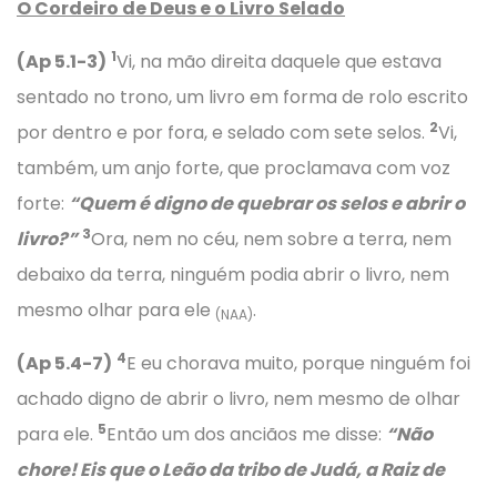
O Cordeiro de Deus e o Livro Selado
1
(Ap 5.1-3)
Vi, na mão direita daquele que estava
sentado no trono, um livro em forma de rolo escrito
2
por dentro e por fora, e selado com sete selos.
Vi,
também, um anjo forte, que proclamava com voz
forte:
“Quem é digno de quebrar os selos e abrir o
3
livro?”
Ora, nem no céu, nem sobre a terra, nem
debaixo da terra, ninguém podia abrir o livro, nem
mesmo olhar para ele
.
(NAA)
4
(Ap 5.4-7)
E eu chorava muito, porque ninguém foi
achado digno de abrir o livro, nem mesmo de olhar
5
para ele.
Então um dos anciãos me disse:
“Não
chore! Eis que o Leão da tribo de Judá, a Raiz de