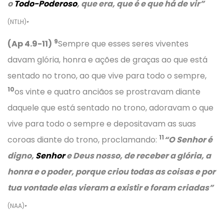
o
Todo-Poderoso
, que era, que é e que há de vir”
.
(NTLH)
9
(Ap 4.9-11)
Sempre que esses seres viventes
davam glória, honra e ações de graças ao que está
sentado no trono, ao que vive para todo o sempre,
10
os vinte e quatro anciãos se prostravam diante
daquele que está sentado no trono, adoravam o que
vive para todo o sempre e depositavam as suas
11
coroas diante do trono, proclamando:
“
O Senhor é
digno,
Senhor
e Deus nosso, de receber a glória, a
honra e o poder, porque criou todas as coisas e por
tua vontade elas vieram a existir e foram criadas”
.
(NAA)