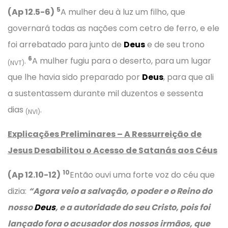
5
(Ap 12.5-6)
A mulher deu à luz um filho, que
governará todas as nações com cetro de ferro, e ele
foi arrebatado para junto de
Deus
e de seu trono
6
.
A mulher fugiu para o deserto, para um lugar
(NVT)
que lhe havia sido preparado por
Deus
, para que ali
a sustentassem durante mil duzentos e sessenta
dias
.
(NVI)
Explicações Preliminares – A Ressurreição de
Jesus Desabilitou o Acesso de Satanás aos Céus
10
(Ap 12.10-12)
Então ouvi uma forte voz do céu que
dizia:
“Agora veio a salvação, o poder e o Reino do
nosso
Deus
, e a autoridade do seu Cristo, pois foi
lançado fora o acusador dos nossos irmãos, que