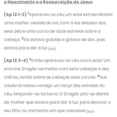
o Nascimento e a Ressurreição de Jesus
1
(Ap 12.1-2)
Apareceu no céu um sinal extraordinário:
Uma mulher vestida do sol, com a lua debaixo dos
seus pés e uma coroa de doze estrelas sobre a
2
cabeça.
Ela estava grávida e gritava de dor, pois
estava para dar à luz
.
(NVI)
3
(Ap 12.3-4)
Então apareceu no céu outro sinal: Um
enorme Dragão vermelho com sete cabeças e dez
4
chifres, tendo sobre as cabeças sete coroas.
Sua
cauda arrastou consigo um terço das estrelas do
céu, lançando-as na terra. O Dragão pôs-se diante
da mulher que estava para dar à luz, para devorar o
seu filho no momento em que nascesse
.
(NVI)