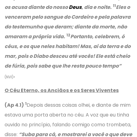
11
os acusa diante do nosso
Deus
, dia e noite.
Eles o
venceram pelo sangue do Cordeiro e pela palavra
do testemunho que deram; diante da morte, não
12
amaram a própria vida.
Portanto, celebrem, ó
céus, e os que neles habitam! Mas, ai da terra e do
mar, pois o Diabo desceu até vocês! Ele está cheio
de fúria, pois sabe que lhe resta pouco tempo”
.
(NVI)
O Céu Eterno, os Anciãos e os Seres Viventes
1
(Ap 4.1)
Depois dessas coisas olhei, e diante de mim
estava uma porta aberta no céu. A voz que eu tinha
ouvido no princípio, falando comigo como trombeta,
disse:
“Suba para cá, e mostrarei a você o que deve