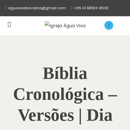
aguavivabocaina@gmail.com
+55 14 98183-8530
Bíblia
Cronológica –
Versões | Dia