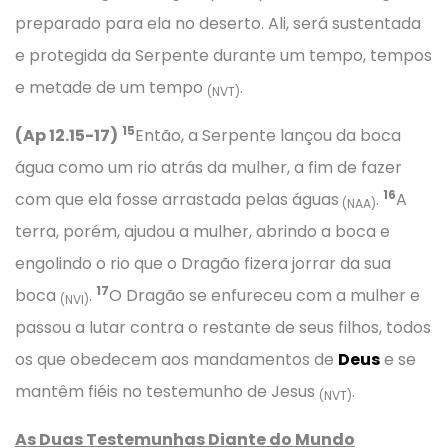
preparado para ela no deserto. Ali, será sustentada
e protegida da Serpente durante um tempo, tempos
e metade de um tempo
.
(NVT)
15
(Ap 12.15-17)
Então, a Serpente lançou da boca
água como um rio atrás da mulher, a fim de fazer
16
com que ela fosse arrastada pelas águas
.
A
(NAA)
terra, porém, ajudou a mulher, abrindo a boca e
engolindo o rio que o Dragão fizera jorrar da sua
17
boca
.
O Dragão se enfureceu com a mulher e
(NVI)
passou a lutar contra o restante de seus filhos, todos
os que obedecem aos mandamentos de
Deus
e se
mantêm fiéis no testemunho de Jesus
.
(NVT)
As Duas Testemunhas Diante do Mundo