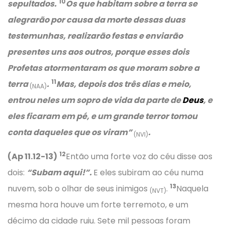
10
sepultados.
Os que habitam sobre a terra se
alegrarão por causa da morte dessas duas
testemunhas, realizarão festas e enviarão
presentes uns aos outros, porque esses dois
Profetas atormentaram os que moram sobre a
11
terra
.
Mas, depois dos três dias e meio,
(NAA)
entrou neles um sopro de vida da parte de
Deus
, e
eles ficaram em pé, e um grande terror tomou
conta daqueles que os viram”
.
(NVI)
12
(Ap 11.12-13)
Então uma forte voz do céu disse aos
dois:
“Subam aqui!”.
E eles subiram ao céu numa
13
nuvem, sob o olhar de seus inimigos
.
Naquela
(NVT)
mesma hora houve um forte terremoto, e um
décimo da cidade ruiu. Sete mil pessoas foram