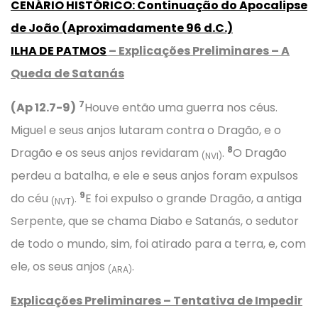
CENÁRIO HISTÓRICO
:
Continuação do Apocalipse
de João
(
Aproximadamente
96 d.C.)
ILHA DE PATMOS
– Explicações Preliminares – A
Queda de Satanás
7
(Ap 12.7-9)
Houve então uma guerra nos céus.
Miguel e seus anjos lutaram contra o Dragão, e o
8
Dragão e os seus anjos revidaram
.
O Dragão
(NVI)
perdeu a batalha, e ele e seus anjos foram expulsos
9
do céu
.
E foi expulso o grande Dragão, a antiga
(NVT)
Serpente, que se chama Diabo e Satanás, o sedutor
de todo o mundo, sim, foi atirado para a terra, e, com
ele, os seus anjos
.
(ARA)
Explicações Preliminares – Tentativa de Impedir