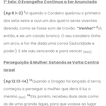
1º Selo: O Evangelho Continua a Ser Anunciado
1
(Ap 6.1-2)
Vi quando o Cordeiro quebrou o primeiro
dos sete selos e ouvi um dos quatro seres viventes
2
dizendo, como se fosse som de trovão:
“Venha!”
Vi,
então, e eis um cavalo branco. O seu cavaleiro tinha
um arco, e foi-lhe dada uma coroa (autoridade e
poder). E ele saiu vencendo e para vencer
.
(NAA)
Perseguição à Mulher: Satanás se Volta Contra
Israel
13
(Ap 12.13-14)
Quando o Dragão foi lançado à terra,
começou a perseguir a mulher que dera à luz o
14
menino
.
Ela, porém, recebeu duas asas como
(NVI)
as de uma grande águia, para que voasse ao lugar