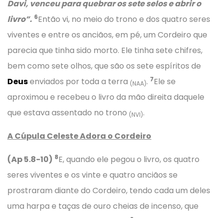
Davi, venceu para quebrar os sete selos e abrir o
6
livro”.
Então vi, no meio do trono e dos quatro seres
viventes e entre os anciãos, em pé, um Cordeiro que
parecia que tinha sido morto. Ele tinha sete chifres,
bem como sete olhos, que são os sete espíritos de
7
Deus
enviados por toda a terra
.
Ele se
(NAA)
aproximou e recebeu o livro da mão direita daquele
que estava assentado no trono
.
(NVI)
A Cúpula Celeste Adora o Cordeiro
8
(Ap 5.8-10)
E, quando ele pegou o livro, os quatro
seres viventes e os vinte e quatro anciãos se
prostraram diante do Cordeiro, tendo cada um deles
uma harpa e taças de ouro cheias de incenso, que