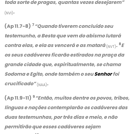
toda sorte de pragas, quantas vezes desejarem”
.
(NVI)
7
(Ap 11.7-8)
“
Quando tiverem concluído seu
testemunho, a Besta que vem do abismo lutará
8
contra elas, e ela as vencerá e as matará
.
E
(NVT)
os seus cadáveres ficarão estirados na praça da
grande cidade que, espiritualmente, se chama
Sodoma e Egito, onde também o seu
Senhor
foi
crucificado”
.
(NAA)
9
(Ap 11.9-11)
“Então, muitos dentre os povos, tribos,
línguas e nações contemplarão
os cadáveres das
duas testemunhas, por três dias e meio, e não
permitirão que esses cadáveres sejam