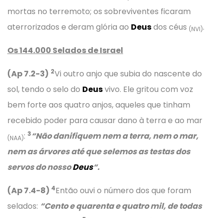
mortas no terremoto; os sobreviventes ficaram
aterrorizados e deram glória ao
Deus
dos céus
.
(NVI)
Os 144.000 Selados de Israel
2
(Ap 7.2-3)
Vi outro anjo que subia do nascente do
sol, tendo o selo do
Deus
vivo. Ele gritou com voz
bem forte aos quatro anjos, aqueles que tinham
recebido poder para causar dano à terra e ao mar
3
:
“Não danifiquem nem a terra, nem o mar,
(NAA)
nem as árvores até que selemos as testas dos
servos do nosso
Deus
“.
4
(Ap 7.4-8)
Então ouvi o número dos que foram
selados:
“Cento e quarenta e quatro mil, de todas