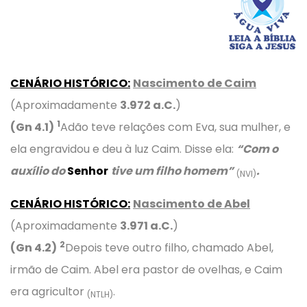
CENÁRIO HISTÓRICO:
Nascimento de Caim
(Aproximadamente
3.972 a.C.
)
1
(Gn 4.1)
Adão teve relações com Eva, sua mulher, e
ela engravidou e deu à luz Caim. Disse ela:
“Com o
auxílio do
Senhor
tive um filho homem”
.
(NVI)
CENÁRIO HISTÓRICO:
Nascimento de Abel
(Aproximadamente
3.971 a.C.
)
2
(Gn 4.2)
Depois teve outro filho, chamado Abel,
irmão de Caim. Abel era pastor de ovelhas, e Caim
era agricultor
.
(NTLH)