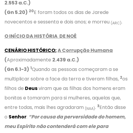
2.553
a.C.)
20
(Gn 5.20)
E foram todos os dias de Jarede
novecentos e sessenta e dois anos; e morreu
.
(ARC)
O INÍCIO DA HISTÓRIA DE NOÉ
CENÁRIO HISTÓRICO:
A Corrupção Humana
(
Aproximadamente
2.439
a.C.)
1
(Gn 6.1-3)
Quando as pessoas começaram a se
2
multiplicar sobre a face da terra e tiveram filhas,
os
filhos de
Deus
viram que as filhas dos homens eram
bonitas e tomaram para si mulheres, aquelas que,
3
entre todas, mais lhes agradaram
.
Então disse
(NAA)
o
Senhor
:
“
Por causa da perversidade do homem,
meu Espírito
não contenderá com ele para