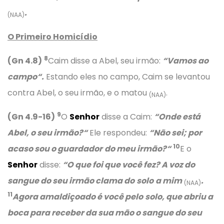
.
(NAA)
O Primeiro Homicídio
8
(Gn 4.8)
Caim disse a Abel, seu irmão:
“
Vamos ao
campo
“
.
Estando eles no campo, Caim se levantou
contra Abel, o seu irmão, e o matou
.
(NAA)
9
(Gn 4.9-16)
O
Senhor
disse a Caim:
“
Onde está
Abel, o seu irmão?
“
Ele respondeu:
“
Não sei; por
10
acaso sou o guardador
do meu irmão?
“
E o
Senhor
disse:
“
O que foi que você fez? A voz do
sangue do seu irmão clama d
o
solo
a mim
.
(NAA)
11
Agora amaldiçoado é você pel
o
solo
, que abriu a
boca para receber da sua mão o sangue do seu