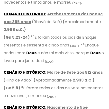
novecentos e trinta anos; e morreu
.
(ARC)
CENÁRIO HISTÓRICO:
Arrebatamento de Enoque
aos 365 anos
(Bisavô de Noé)
(
Aproximadamente
2
.
988
a.C.)
23
(Gn 5.2
3
-24)
E foram todos os dias de Enoque
24
trezentos e sessenta e cinco anos
.
Enoque
(ARC)
andou com
Deus
e não foi mais visto, porque
Deus
o
levou para junto de si
.
(NAA)
CENÁRIO HISTÓRICO:
Morte de Sete aos 912 anos
(Filho de Adão)
(
Aproximadamente
2.933
a.C.)
8
(Gn 5.8)
E foram todos os dias de Sete novecentos
e doze anos; e morreu
.
(ARC)
CENÁRIO HISTÓRICO:
Nascimento de Noé