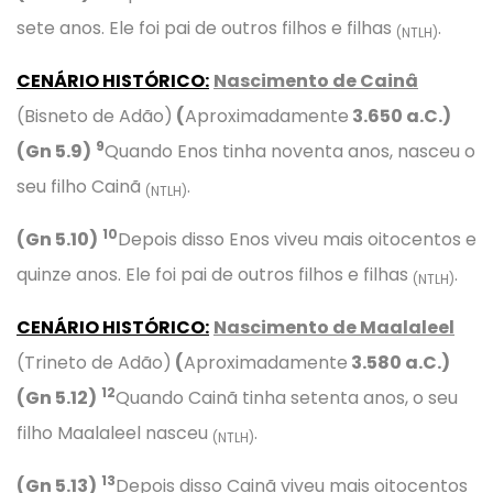
sete anos. Ele foi pai de outros filhos e filhas
.
(NTLH)
CENÁRIO HISTÓRICO:
Nascimento de Cainâ
(Bisneto de Adão)
(
Aproximadamente
3.
650
a.C.)
9
(Gn 5.9)
Quando Enos tinha noventa anos, nasceu o
seu filho Cainã
.
(NTLH)
10
(Gn 5.10)
Depois disso Enos viveu mais oitocentos e
quinze anos. Ele foi pai de outros filhos e filhas
.
(NTLH)
CENÁRIO HISTÓRICO:
Nascimento de Maalaleel
(Trineto de Adão)
(
Aproximadamente
3.
580
a.C.)
12
(Gn 5.12)
Quando Cainã tinha setenta anos, o seu
filho Maalaleel nasceu
.
(NTLH)
13
(Gn 5.13)
Depois disso Cainã viveu mais oitocentos