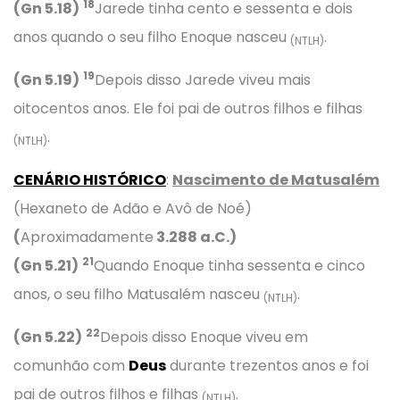
18
(Gn 5.18)
Jarede tinha cento e sessenta e dois
anos quando o seu filho Enoque nasceu
.
(NTLH)
19
(Gn 5.19)
Depois disso Jarede viveu mais
oitocentos anos. Ele foi pai de outros filhos e filhas
.
(NTLH)
CENÁRIO HISTÓRICO
:
Nascimento de Matusalém
(Hexaneto de Adão e Avô de Noé)
(
Aproximadamente
3.
288
a.C.)
21
(Gn 5.21)
Quando Enoque tinha sessenta e cinco
anos, o seu filho Matusalém nasceu
.
(NTLH)
22
(Gn 5.22)
Depois disso Enoque viveu em
comunhão com
Deus
durante trezentos anos e foi
pai de outros filhos e filhas
.
(NTLH)