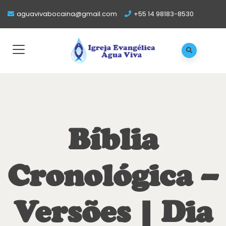
aguavivabocaina@gmail.com
+55 14 98183-8530
Bíblia
Cronológica –
Versões | Dia