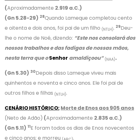
(
Aproximadamente
2.919
a.C.)
28
(Gn 5.28-29)
Quando Lameque completou cento
29
e oitenta e dois anos, foi pai de um filho
.
Deu-
(NTLH)
lhe o nome de Noé, dizendo:
“
Este nos consolará dos
nossos trabalhos e das fadigas de nossas mãos,
nesta terra que
o
Senhor
amaldiçoou
“
.
(NAA)
30
(Gn 5.30)
Depois disso Lameque viveu mais
quinhentos e noventa e cinco anos. Ele foi pai de
outros filhos e filhas
.
(NTLH)
CENÁRIO HISTÓRICO:
Morte de Enos aos 905 anos
(Neto de Adão)
(
Aproximadamente
2.835
a.C.)
11
(Gn 5.11)
E foram todos os dias de Enos novecentos
e cinco anos; e morreu
.
(ARC)