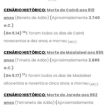
CENÁRIO HISTÓRICO:
Morte de Cainã aos 910
anos
(Bisneto de Adão)
(
Aproximadamente
2.740
a.C.)
14
(Gn 5.14)
E foram todos os dias de Cainã
novecentos e dez anos; e morreu
.
(ARC)
CENÁRIO HISTÓRICO:
Morte de Maalaleel aos 895
anos
(Trineto de Adão)
(
Aproximadamente
2.685
a.C.)
17
(Gn 5.17)
E foram todos os dias de Maalaleel
oitocentos e noventa e cinco anos; e morreu
.
(ARC)
CENÁRIO HISTÓRICO:
Morte de Jarede aos 962
anos
(Tetraneto de Adão)
(
Aproximadamente