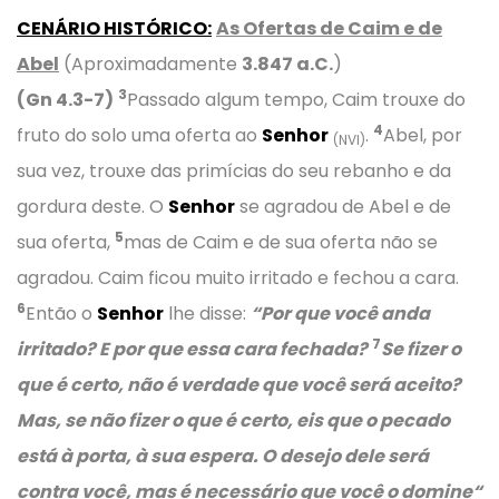
CENÁRIO HISTÓRICO:
As Ofertas de Caim e de
Abel
(Aproximadamente
3.847 a.C.
)
3
(Gn 4.3-7)
Passado algum tempo, Caim trouxe do
4
fruto do solo uma oferta ao
Senhor
.
Abel, por
(NVI)
sua vez, trouxe das primícias do seu rebanho e da
gordura deste. O
Senhor
se agradou de Abel e de
5
sua oferta,
mas de Caim e de sua oferta não se
agradou. Caim ficou muito irritado e fechou a cara.
6
Então o
Senhor
lhe disse:
“
Por que você anda
7
irritado? E por que essa cara fechada?
Se fizer o
que é certo, não é verdade que você será aceito?
Mas, se não fizer o que é certo, eis que o pecado
está à porta, à sua espera. O desejo dele será
contra você, mas é necessário que você o domine
“