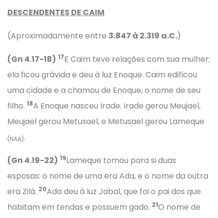
DESCENDENTES DE CAIM
(Aproximadamente entre
3.847 à 2.319 a.C.
)
17
(Gn 4.17-
18
)
E Caim teve relações com sua mulher;
ela ficou grávida e deu à luz Enoque. Caim edificou
uma cidade e a chamou de Enoque, o nome de seu
18
filho.
A Enoque nasceu Irade. Irade gerou Meujael,
Meujael gerou Metusael, e Metusael gerou Lameque
.
(NAA)
19
(Gn 4.19-22)
Lameque tomou para si duas
esposas: o nome de uma era Ada, e o nome da outra
20
era Zilá.
Ada deu à luz Jabal, que foi o pai dos que
21
habitam em tendas e possuem gado.
O nome de