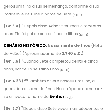
gerou um filho à sua semelhança, conforme a sua
imagem; e deu-lhe o nome de Sete
.
(NTLH)
4
(Gn 5.4)
Depois disso Adão viveu mais oitocentos
anos. Ele foi pai de outros filhos e filhas
.
(NTLH)
CENÁRIO HISTÓRICO:
Nascimento de Enos
(Neto
de Adão)
(
Aproximadamente
3.740 a.C.)
6
(Gn 5.6)
Quando Sete completou cento e cinco
anos, nasceu o seu filho Enos
.
(NTLH)
26
(Gn 4.26)
Também a Sete nasceu um filho, a
quem deu o nome de Enos. Nessa época começou-
se a invocar o nome do
Senhor
.
(NVI)
7
(Gn 5.7)
Depois disso Sete viveu mais oitocentos e