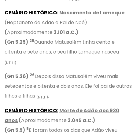
CENÁRIO HISTÓRICO:
Nascimento de Lameque
(Heptaneto de Adão e Pai de Noé)
(
Aproximadamente
3.
101
a.C.)
25
(Gn 5.25)
Quando Matusalém tinha cento e
oitenta e sete anos, o seu filho Lameque nasceu
.
(NTLH)
26
(Gn 5.26)
Depois disso Matusalém viveu mais
setecentos e oitenta e dois anos. Ele foi pai de outros
filhos e filhas
.
(NTLH)
CENÁRIO HISTÓRICO:
Morte de Adão aos 930
anos
(
Aproximadamente
3.
045
a.C.)
5
(Gn 5.5)
E foram todos os dias que Adão viveu