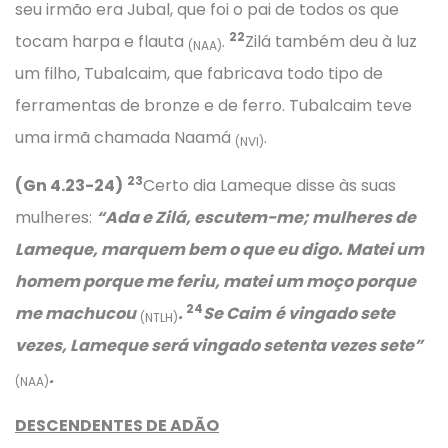
seu irmão era Jubal, que foi o pai de todos os que
22
tocam harpa e flauta
.
Zilá também deu à luz
(NAA)
um filho, Tubalcaim, que fabricava todo tipo de
ferramentas de bronze e de ferro. Tubalcaim teve
uma irmã chamada Naamá
.
(NVI)
23
(Gn 4.23-24)
Certo dia Lameque disse às suas
mulheres:
“
Ada e Zilá, escutem-me; mulheres de
Lameque, marquem bem o que eu digo. Matei um
homem porque me feriu, matei um moço porque
24
me machucou
.
Se Caim
é vingado sete
(NTLH)
vezes, Lameque será vingado setenta vezes sete”
.
(NAA)
DESCENDENTES DE ADÃO