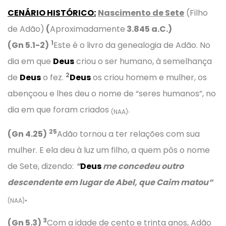
CENÁRIO HISTÓRICO:
Nascimento de Sete
(Filho
de Adão)
(
Aproximadamente
3.845 a.C.)
1
(Gn 5.1-2)
Este é o livro da genealogia de Adão. No
dia em que
Deus
criou o ser humano, à semelhança
2
de
Deus
o fez.
Deus
os criou homem e mulher, os
abençoou e lhes deu o nome de “seres humanos”, no
dia em que foram criados
.
(NAA)
25
(Gn 4.25)
Adão tornou a ter relações com sua
mulher. E ela deu à luz um filho, a quem pôs o nome
de Sete, dizendo:
“
Deus
me concedeu outro
descendente em lugar de Abel, que Caim matou
“
.
(NAA)
3
(Gn 5.3)
Com a idade de cento e trinta anos, Adão