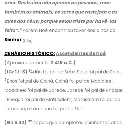
criei. Destruirei não apenas as pessoas, mas
também os animais, os seres que rastejam
e as
aves dos céus; porque estou triste por havê-los
8
feito
“
.
Porém Noé encontrou favor aos olhos do
Senhor
.
(NAA)
CENÁRIO HISTÓRICO:
Ascendentes de Noé
(
Aproximadamente
2.419
a.C.)
1
(1Cr 1.1-3)
Adão foi pai de Sete, Sete foi pai de Enos,
2
Enos foi pai de Cainã, Cainã foi pai de Maalaleel,
Maalaleel foi pai de Jarede. Jarede foi pai de Enoque,
3
Enoque foi pai de Matusalém, Matusalém foi pai de
Lameque, e Lameque foi pai de Noé.
32
(Gn 5.32)
Depois que completou quinhentos anos