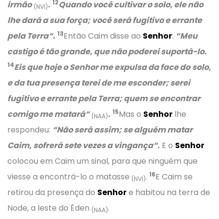
12
irmão
.
Quando você cultivar o solo, ele não
(NVI)
lhe dará a sua força; você será fugitivo e errante
13
pela
T
erra
“.
Então Caim disse ao
Senhor
:
“
Meu
castigo é tão grande, que não poderei suportá-lo.
14
Eis que hoje
o Senhor
me expulsa da face d
o
solo
,
e da tua presença terei de me esconder; serei
fugitivo e errante pela
T
erra; quem se encontrar
15
comigo me matará
“
.
Mas o
Senhor
lhe
(NAA)
respondeu:
“
Não será assim; se alguém matar
Caim, sofrerá sete vezes a vingança
“
.
E o
Senhor
colocou em Caim um sinal, para que ninguém que
16
viesse a encontrá-lo o matasse
.
E Caim se
(NVI)
retirou da presença do
Senhor
e habitou na terra de
Node, a leste do Éden
.
(NAA)