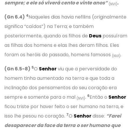
sempre; e ele só viverá cento e vinte anos
“
.
(NVI)
4
(Gn 6.4)
Naqueles dias havia nefilins (originalmente
significa “caídos”) na Terra; e também
posteriormente, quando os filhos de
Deus
possuíram
as filhas dos homens e elas lhes deram filhos. Eles
foram os heróis do passado, homens famosos
.
(NVI)
5
(Gn 6.
5
-8)
O
Senhor
viu que a perversidade do
homem tinha aumentado na terra e que toda a
inclinação dos pensamentos do seu coração era
6
sempre e somente para o mal
.
Então o
Senhor
(NVI)
ficou triste por haver feito o ser humano na terra, e
7
isso lhe pesou no coração.
O
Senhor
disse:
“
Farei
desaparecer da face da terra
o ser humano
que