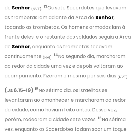
13
do
Senhor
.
Os sete Sacerdotes que levavam
(NVT)
as trombetas iam adiante da Arca do
Senhor
,
tocando as trombetas. Os homens armados iam à
frente deles, e o restante dos soldados seguia a Arca
do
Senhor
, enquanto as trombetas tocavam
14
continuamente
.
No segundo dia, marcharam
(NVI)
ao redor da cidade uma vez e depois voltaram ao
acampamento. Fizeram o mesmo por seis dias
.
(NVT)
15
(Js 6.15-19)
No sétimo dia, os israelitas se
levantaram ao amanhecer e marcharam ao redor
da cidade, como haviam feito antes. Dessa vez,
16
porém, rodearam a cidade sete vezes.
Na sétima
vez, enquanto os Sacerdotes faziam soar um toque