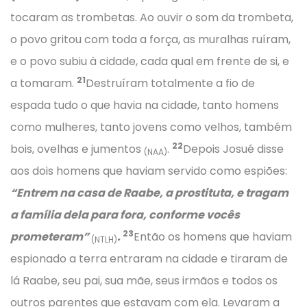
tocaram as trombetas. Ao ouvir o som da trombeta,
o povo gritou com toda a força, as muralhas ruíram,
e o povo subiu à cidade, cada qual em frente de si, e
21
a tomaram.
Destruíram totalmente a fio de
espada tudo o que havia na cidade, tanto homens
como mulheres, tanto jovens como velhos, também
22
bois, ovelhas e jumentos
.
Depois Josué disse
(NAA)
aos dois homens que haviam servido como espiões:
“Entrem na casa de Raabe, a prostituta, e tragam
a família dela para fora, conforme vocês
23
prometeram”
.
Então os homens que haviam
(NTLH)
espionado a terra entraram na cidade e tiraram de
lá Raabe, seu pai, sua mãe, seus irmãos e todos os
outros parentes que estavam com ela. Levaram a