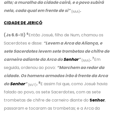
alto; a muralha da cidade cairá, e o povo subirá
nela, cada qual em frente de si”
.
(NAA)
CIDADE DE JERICÓ
6
(Js 6.6-11)
Então Josué, filho de Num, chamou os
Sacerdotes e disse:
“Levem a Arca da Aliança, e
sete Sacerdotes levem sete trombetas de chifre de
7
carneiro adiante da Arca do
Senhor
”
.
Em
(NAA)
seguida, ordenou ao povo:
“Marchem ao redor da
cidade. Os homens armados irão à frente da Arca
8
do
Senhor
”
.
E assim foi que, como Josué havia
(NVT)
falado ao povo, os sete Sacerdotes, com as sete
trombetas de chifre de carneiro diante do
Senhor
,
passaram e tocaram as trombetas; e a Arca da