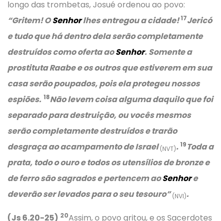
longo das trombetas, Josué ordenou ao povo:
17
“Gritem! O
Senhor
lhes entregou a cidade!
Jericó
e tudo que há dentro dela serão completamente
destruídos como oferta ao
Senhor
. Somente a
prostituta Raabe e os outros que estiverem em sua
casa serão poupados, pois ela protegeu nossos
18
espiões.
Não levem coisa alguma daquilo que foi
separado para destruição, ou vocês mesmos
serão completamente destruídos e trarão
19
desgraça ao acampamento de Israel
.
Toda a
(NVT)
prata, todo o ouro e todos os utensílios de bronze e
de ferro são sagrados e pertencem ao
Senhor
e
deverão ser levados para o seu tesouro”
.
(NVI)
20
(Js 6.20-25)
Assim, o povo gritou, e os Sacerdotes