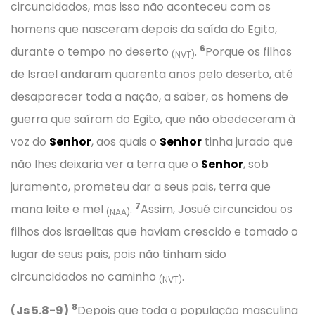
circuncidados, mas isso não aconteceu com os
homens que nasceram depois da saída do Egito,
6
durante o tempo no deserto
.
Porque os filhos
(NVT)
de Israel andaram quarenta anos pelo deserto, até
desaparecer toda a nação, a saber, os homens de
guerra que saíram do Egito, que não obedeceram à
voz do
Senhor
, aos quais o
Senhor
tinha jurado que
não lhes deixaria ver a terra que o
Senhor
, sob
juramento, prometeu dar a seus pais, terra que
7
mana leite e mel
.
Assim, Josué circuncidou os
(NAA)
filhos dos israelitas que haviam crescido e tomado o
lugar de seus pais, pois não tinham sido
circuncidados no caminho
.
(NVT)
8
(Js 5.8-9)
Depois que toda a população masculina