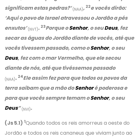
22
significam estas pedras?’
,
e vocês dirão:
(NAA)
‘Aqui o povo de Israel atravessou o Jordão a pés
23
enxutos’
.
Porque o
Senhor
, o seu
Deus
, fez
(NVT)
secar as águas do Jordão diante de vocês, até que
vocês tivessem passado, como o
Senhor
, o seu
Deus
, fez com o mar Vermelho, que ele secou
diante de nós, até que tivéssemos passado
24
.
Ele assim fez para que todos os povos da
(NAA)
terra saibam que a mão do
Senhor
é poderosa e
para que vocês sempre temam o
Senhor
, o seu
Deus
”
.
(NVI)
1
(Js 5.1)
Quando todos os reis amorreus a oeste do
Jordão e todos os reis cananeus que viviam junto ao