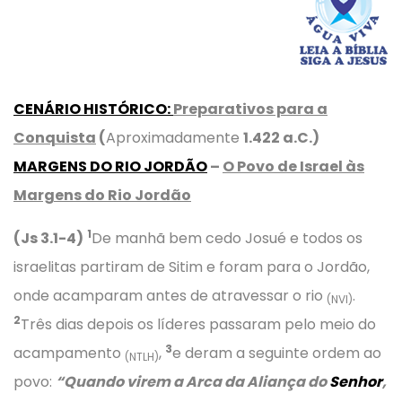
CENÁRIO HISTÓRICO
:
Preparativos para a
Conquista
(
Aproximadamente
1.422 a.C.)
MARGENS DO RIO JORDÃO
–
O Povo de Israel às
Margens do Rio Jordão
1
(Js 3.1-4)
De manhã bem cedo Josué e todos os
israelitas partiram de Sitim e foram para o Jordão,
onde acamparam antes de atravessar o rio
.
(NVI)
2
Três dias depois os líderes passaram pelo meio do
3
acampamento
,
e deram a seguinte ordem ao
(NTLH)
povo:
“Quando virem a Arca da Aliança do
Senhor
,