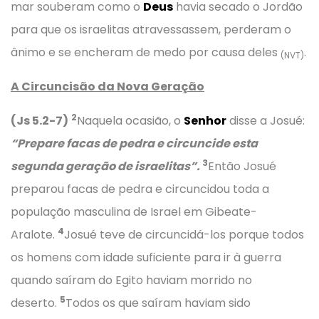
mar souberam como o
Deus
havia secado o Jordão
para que os israelitas atravessassem, perderam o
ânimo e se encheram de medo por causa deles
.
(NVT)
A Circuncisão da Nova Geração
2
(Js 5.2-7)
Naquela ocasião, o
Senhor
disse a Josué:
“Prepare facas de pedra e circuncide esta
3
segunda geração de israelitas”.
Então Josué
preparou facas de pedra e circuncidou toda a
população masculina de Israel em Gibeate-
4
Aralote.
Josué teve de circuncidá-los porque todos
os homens com idade suficiente para ir à guerra
quando saíram do Egito haviam morrido no
5
deserto.
Todos os que saíram haviam sido