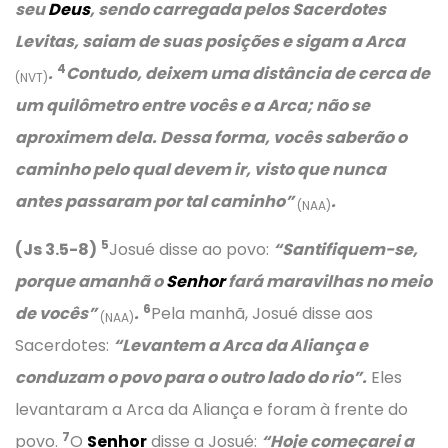
seu
Deus
, sendo carregada pelos Sacerdotes
Levitas, saiam de suas posições e sigam a Arca
4
.
Contudo, deixem uma distância de cerca de
(NVT)
um quilômetro entre vocês e a Arca; não se
aproximem dela. Dessa forma, vocês saberão o
caminho pelo qual devem ir, visto que nunca
antes passaram por tal caminho”
.
(NAA)
5
(Js 3.5-8)
Josué disse ao povo:
“Santifiquem-se,
porque amanhã o
Senhor
fará maravilhas no meio
6
de vocês”
.
Pela manhã, Josué disse aos
(NAA)
Sacerdotes:
“Levantem a Arca da Aliança e
conduzam o povo para o outro lado do rio”.
Eles
levantaram a Arca da Aliança e foram à frente do
7
povo.
O
Senhor
disse a Josué:
“Hoje começarei a