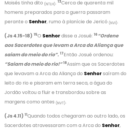
13
Moisés tinha dito
.
Cerca de quarenta mil
(NTLH)
homens preparados para a guerra passaram
perante o
Senhor
, rumo à planície de Jericó
.
(NVI)
15
16
(Js 4.15-18)
O
Senhor
disse a Josué:
“Ordene
aos Sacerdotes que levam a Arca da Aliança que
17
saiam do meio do rio”.
Então Josué ordenou:
18
“Saiam do meio do rio!”
Assim que os Sacerdotes
que levavam a Arca da Aliança do
Senhor
saíram do
leito do rio e pisaram em terra seca, a água do
Jordão voltou a fluir e transbordou sobre as
margens como antes
.
(NVT)
11
(Js 4.11)
Quando todos chegaram ao outro lado, os
Sacerdotes atravessaram com a Arca do
Senhor
,