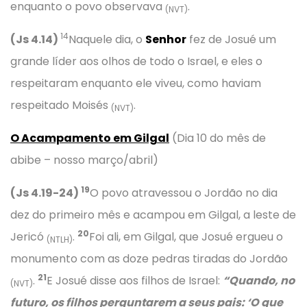
enquanto o povo observava
.
(NVT)
14
(Js 4.14)
Naquele dia, o
Senhor
fez de Josué um
grande líder aos olhos de todo o Israel, e eles o
respeitaram enquanto ele viveu, como haviam
respeitado Moisés
.
(NVT)
O Acampamento em Gilgal
(Dia 10 do mês de
abibe – nosso março/abril)
19
(Js 4.19-24)
O povo atravessou o Jordão no dia
dez do primeiro mês e acampou em Gilgal, a leste de
20
Jericó
.
Foi ali, em Gilgal, que Josué ergueu o
(NTLH)
monumento com as doze pedras tiradas do Jordão
21
.
E Josué disse aos filhos de Israel:
“Quando, no
(NVT)
futuro, os filhos perguntarem a seus pais: ‘O que