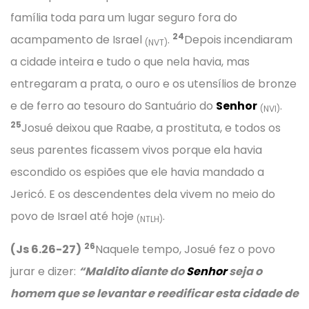
família toda para um lugar seguro fora do
24
acampamento de Israel
.
Depois incendiaram
(NVT)
a cidade inteira e tudo o que nela havia, mas
entregaram a prata, o ouro e os utensílios de bronze
e de ferro ao tesouro do Santuário do
Senhor
.
(NVI)
25
Josué deixou que Raabe, a prostituta, e todos os
seus parentes ficassem vivos porque ela havia
escondido os espiões que ele havia mandado a
Jericó. E os descendentes dela vivem no meio do
povo de Israel até hoje
.
(NTLH)
26
(Js 6.26-27)
Naquele tempo, Josué fez o povo
jurar e dizer:
“Maldito diante do
Senhor
seja o
homem que se levantar e reedificar esta cidade de