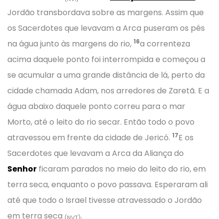
Jordão transbordava sobre as margens. Assim que
os Sacerdotes que levavam a Arca puseram os pés
16
na água junto às margens do rio,
a correnteza
acima daquele ponto foi interrompida e começou a
se acumular a uma grande distância de lá, perto da
cidade chamada Adam, nos arredores de Zaretã. E a
água abaixo daquele ponto correu para o mar
Morto, até o leito do rio secar. Então todo o povo
17
atravessou em frente da cidade de Jericó.
E os
Sacerdotes que levavam a Arca da Aliança do
Senhor
ficaram parados no meio do leito do rio, em
terra seca, enquanto o povo passava. Esperaram ali
até que todo o Israel tivesse atravessado o Jordão
em terra seca
.
(NVT)