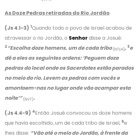
As Doze Pedras retiradas do Rio Jordão
1
(Js 4.1-3)
Quando todo o povo de Israel acabou de
atravessar o rio Jordão, o
Senhor
disse a Josué:
2
3
“Escolha doze homens, um de cada tribo
,
e
(NTLH)
dê a eles as seguintes ordens: ‘Peguem doze
pedras do local onde os Sacerdotes estão parados
no meio do rio. Levem as pedras com vocês e
amontoem-nas no lugar onde vão acampar esta
noite’”
.
(NVT)
4
(Js 4.4-9)
Então Josué convocou os doze homens
5
que havia escolhido, um de cada tribo de Israel,
e
lhes disse:
“Vão até o meio do Jordão, à frente da