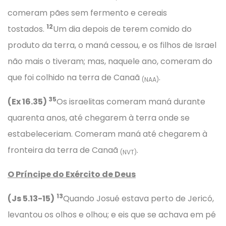
comeram pães sem fermento e cereais
12
tostados.
Um dia depois de terem comido do
produto da terra, o maná cessou, e os filhos de Israel
não mais o tiveram; mas, naquele ano, comeram do
que foi colhido na terra de Canaã
.
(NAA)
35
(Ex 16.35)
Os israelitas comeram maná durante
quarenta anos, até chegarem à terra onde se
estabeleceriam. Comeram maná até chegarem à
fronteira da terra de Canaã
.
(NVT)
O Príncipe do Exército de Deus
13
(Js 5.13-15)
Quando Josué estava perto de Jericó,
levantou os olhos e olhou; e eis que se achava em pé