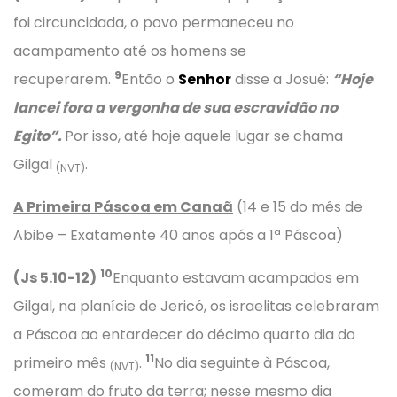
foi circuncidada, o povo permaneceu no
acampamento até os homens se
9
recuperarem.
Então o
Senhor
disse a Josué:
“Hoje
lancei fora a vergonha de sua escravidão no
Egito”.
Por isso, até hoje aquele lugar se chama
Gilgal
.
(NVT)
A Primeira Páscoa em Canaã
(14 e 15 do mês de
Abibe – Exatamente 40 anos após a 1ª Páscoa)
10
(Js 5.10-12)
Enquanto estavam acampados em
Gilgal, na planície de Jericó, os israelitas celebraram
a Páscoa ao entardecer do décimo quarto dia do
11
primeiro mês
.
No dia seguinte à Páscoa,
(NVT)
comeram do fruto da terra; nesse mesmo dia