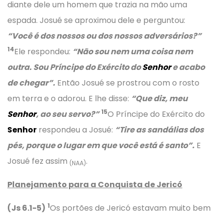
diante dele um homem que trazia na mão uma
espada. Josué se aproximou dele e perguntou:
“Você é dos nossos ou dos nossos adversários?”
14
Ele respondeu:
“Não sou nem uma coisa nem
outra. Sou Príncipe do Exército do
Senhor
e acabo
de chegar”.
Então Josué se prostrou com o rosto
em terra e o adorou. E lhe disse:
“Que diz, meu
15
Senhor
, ao seu servo?”
O Príncipe do Exército do
Senhor
respondeu a Josué:
“Tire as sandálias dos
pés, porque o lugar em que você está é santo”.
E
Josué fez assim
.
(NAA)
Planejamento para a Conquista de Jericó
1
(Js 6.1-5)
Os portões de Jericó estavam muito bem