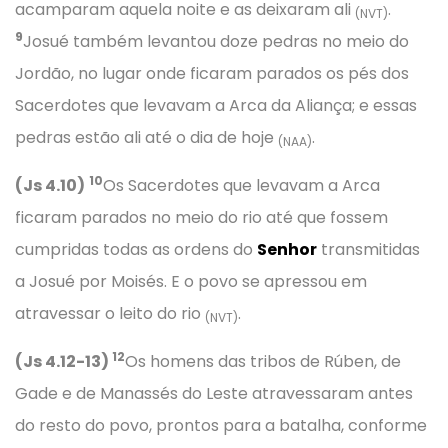
acamparam aquela noite e as deixaram ali
.
(NVT)
9
Josué também levantou doze pedras no meio do
Jordão, no lugar onde ficaram parados os pés dos
Sacerdotes que levavam a Arca da Aliança; e essas
pedras estão ali até o dia de hoje
.
(NAA)
10
(Js 4.10)
Os Sacerdotes que levavam a Arca
ficaram parados no meio do rio até que fossem
cumpridas todas as ordens do
Senhor
transmitidas
a Josué por Moisés. E o povo se apressou em
atravessar o leito do rio
.
(NVT)
12
(Js 4.12-13)
Os homens das tribos de Rúben, de
Gade e de Manassés do Leste atravessaram antes
do resto do povo, prontos para a batalha, conforme