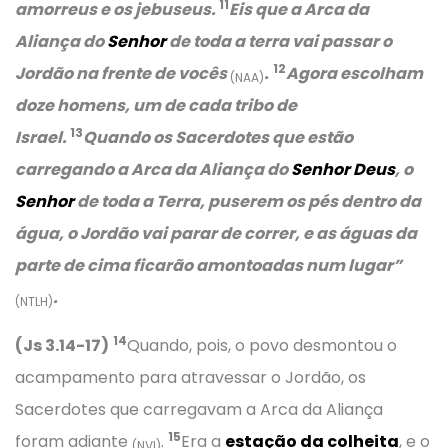
11
amorreus e os jebuseus.
Eis que a Arca da
Aliança do
Senhor
de toda a terra vai passar o
12
Jordão na frente de vocês
.
Agora escolham
(NAA)
doze homens, um de cada tribo de
13
Israel.
Quando os Sacerdotes que estão
carregando a Arca da Aliança do
Senhor Deus
, o
Senhor
de toda a Terra, puserem os pés dentro da
água, o Jordão vai parar de correr, e as águas da
parte de cima ficarão amontoadas num lugar”
.
(NTLH)
14
(Js 3.14-17)
Quando, pois, o povo desmontou o
acampamento para atravessar o Jordão, os
Sacerdotes que carregavam a Arca da Aliança
15
foram adiante
.
Era a
estação da colheita
, e o
(NVI)