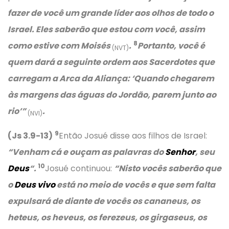
fazer de você um grande líder aos olhos de todo o
Israel. Eles saberão que estou com você, assim
8
como estive com Moisés
.
Portanto, você é
(NVT)
quem dará a seguinte ordem aos Sacerdotes que
carregam a Arca da Aliança:
‘Quando chegarem
às margens das águas do Jordão, parem junto ao
rio’
”
.
(NVI)
9
(Js 3.9-13)
Então Josué disse aos filhos de Israel:
“Venham cá e ouçam as palavras do
Senhor
, seu
10
Deus
“.
Josué continuou:
“Nisto vocês saberão que
o
Deus vivo
está no meio de vocês e que sem falta
expulsará de diante de vocês os cananeus, os
heteus, os heveus, os ferezeus, os girgaseus, os