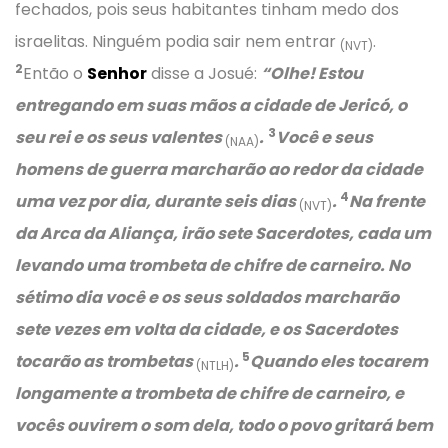
fechados, pois seus habitantes tinham medo dos
israelitas. Ninguém podia sair nem entrar
.
(NVT)
2
Então o
Senhor
disse a Josué:
“Olhe! Estou
entregando em suas mãos a cidade de Jericó, o
3
seu rei e os seus valentes
.
Você e seus
(NAA)
homens de guerra marcharão ao redor da cidade
4
uma vez por dia, durante seis dias
.
Na frente
(NVT)
da Arca da Aliança, irão sete Sacerdotes, cada um
levando uma trombeta de chifre de carneiro. No
sétimo dia você e os seus soldados marcharão
sete vezes em volta da cidade, e os Sacerdotes
5
tocarão as trombetas
.
Quando eles tocarem
(NTLH)
longamente a trombeta de chifre de carneiro, e
vocês ouvirem o som dela, todo o povo gritará bem