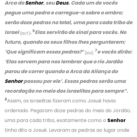
Arca do
Senhor
, seu
Deus
. Cada um de vocês
pegue uma pedra e carregue-a sobre o ombro;
serão doze pedras no total, uma para cada tribo de
6
Israel
.
Elas servirão de sinal para vocês. No
(NVT)
futuro, quando os seus filhos lhes perguntarem:
7
‘Que significam essas pedras?’
e vocês dirão:
(NVI)
‘Elas servem para nos lembrar que o rio Jordão
parou de correr quando a Arca da Aliança do
Senhor
passou por ele’. Essas pedras serão uma
recordação no meio dos israelitas para sempre”.
8
Assim, os israelitas fizeram como Josué havia
ordenado. Pegaram doze pedras do meio do Jordão,
uma para cada tribo, exatamente como o
Senhor
tinha dito a Josué. Levaram as pedras ao lugar onde