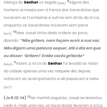
9
Aliança do
Senhor
os seguia
.
Alguns dos
(NAA)
homens armados iam à frente dos Sacerdotes que
tocavam as trombetas e outros iam atrás da Arca,
enquanto os Sacerdotes tocavam sem parar
10
.
Mas Josué tinha dado ordens ao povo,
(NVT)
dizendo:
“Não gritem, nem façam ouvir a sua voz.
Não digam uma palavra sequer, até o dia em que
eu disser: ‘Gritem!’ Então vocês gritarão”
11
.
Assim, a Arca do
Senhor
foi levada ao redor
(NAA)
da cidade apenas uma vez naquele dia; depois,
voltaram ao acampamento e ali passaram a noite
.
(NVT)
12
(Js 6.12-14)
Na manhã seguinte, Josué se levantou
cedo e, mais uma vez, os Sacerdotes levaram a Arca