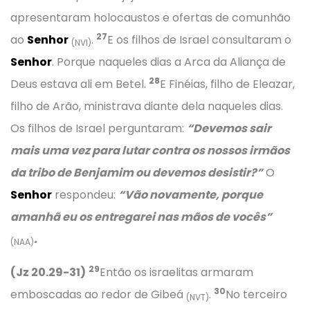
apresentaram holocaustos e ofertas de comunhão
27
ao
Senhor
.
E os filhos de Israel consultaram o
(NVI)
Senhor
. Porque naqueles dias a Arca da Aliança de
28
Deus estava ali em Betel.
E Finéias, filho de Eleazar,
filho de Arão, ministrava diante dela naqueles dias.
Os filhos de Israel perguntaram:
“Devemos sair
mais uma vez para lutar contra os nossos irmãos
da tribo de Benjamim ou devemos desistir?”
O
Senhor
respondeu:
“Vão novamente, porque
amanhã eu os entregarei nas mãos de vocês”
.
(NAA)
29
(Jz 20.29-31)
Então os israelitas armaram
30
emboscadas ao redor de Gibeá
.
No terceiro
(NVT)