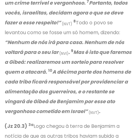
7
um crime terrível e vergonhoso.
Portanto, todos
vocês, israelitas, decidam agora o que se deve
8
fazer a esse respeito!”
Todo o povo se
(NVT)
levantou como se fosse um só homem, dizendo:
“Nenhum de nós irá para casa. Nenhum de nós
9
voltará para o seu lar
.
Mas é isto que faremos
(NVI)
a Gibeá: realizaremos um sorteio para resolver
10
quem a atacará.
A décima parte dos homens de
cada tribo ficará responsável por providenciar a
alimentação dos guerreiros, e o restante se
vingará de Gibeá de Benjamim por esse ato
vergonhoso cometido em Israel”
.
(NVT)
3a
(Jz 20.3)
Logo chegou à terra de Benjamim a
notícia de que as outras tribos haviam subido a