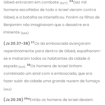
34
Gibeá entraram em combate
.
Dez mil
(NVT)
homens escolhidos de todo o Israel vieram contra
Gibeá, e a batalha se intensificou. Porém os filhos de
Benjamim não imaginavam que o desastre era
iminente
.
(NAA)
37
(Jz 20.37-38)
Os da emboscada avançaram
repentinamente para dentro de Gibeá, espalharam-
se e mataram todos os habitantes da cidade à
38
espada
.
Os homens de Israel tinham
(NVI)
combinado um sinal com a emboscada, que era
fazer subir da cidade uma grande nuvem de fumaça
.
(NAA)
39a
(Jz 20.39)
Então os homens de Israel deviam