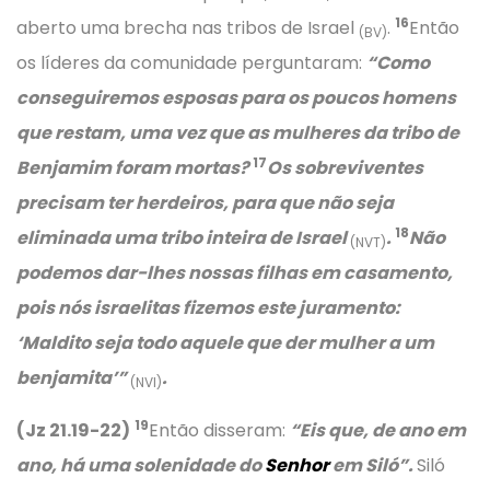
16
aberto uma brecha nas tribos de Israel
.
Então
(BV)
os líderes da comunidade perguntaram:
“Como
conseguiremos esposas para os poucos homens
que restam, uma vez que as mulheres da tribo de
17
Benjamim foram mortas?
Os sobreviventes
precisam ter herdeiros, para que não seja
18
eliminada uma tribo inteira de Israel
.
Não
(NVT)
podemos dar-lhes nossas filhas em casamento,
pois nós israelitas fizemos este juramento:
‘Maldito seja todo aquele que der mulher a um
benjamita’”
.
(NVI)
19
(Jz 21.19-22)
Então disseram:
“Eis que, de ano em
ano, há uma solenidade do
Senhor
em Siló”.
Siló