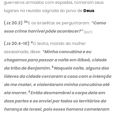
guerreiros armados com espadas, tomaram seus
lugares na reunião sagrada do povo de
Deus
.
3b
(Jz 20.3)
E os israelitas se perguntaram:
“Como
esse crime horrível pôde acontecer?”
(NVT)
4
(Jz 20.4-10)
O levita, marido da mulher
assassinada, disse:
“Minha concubina e eu
chegamos para passar a noite em Gibeá, cidade
5
da tribo de Benjamim.
Naquela noite, alguns dos
líderes da cidade cercaram a casa com a intenção
de me matar, e violentaram minha concubina até
6
ela morrer.
Então desmembrei o corpo dela em
doze partes e as enviei por todos os territórios da
herança de Israel, pois esses homens cometeram