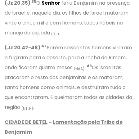
35
(Jz 20.35)
O
Senhor
feriu Benjamim na presença
de Israel e, naquele dia, os filhos de Israel mataram
vinte e cinco mil e cem homens, todos hábeis no
manejo da espada
.
(BJ)
47
(Jz 20.47-48)
Porém seiscentos homens viraram
e fugiram para o deserto, para a rocha de Rimom,
48
onde ficaram quatro meses
.
Os israelitas
(NAA)
atacaram o resto dos benjamitas e os mataram,
tanto homens como animais, e destruíram tudo o
que encontraram. E queimaram todas as cidades da
região
.
(NTLH)
CIDADE DE BETEL
–
Lamentação pela Tribo de
Benjamim