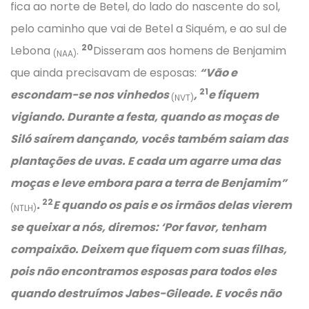
fica ao norte de Betel, do lado do nascente do sol,
pelo caminho que vai de Betel a Siquém, e ao sul de
20
Lebona
.
Disseram aos homens de Benjamim
(NAA)
que ainda precisavam de esposas:
“Vão e
21
escondam-se nos vinhedos
,
e fiquem
(NVT)
vigiando. Durante a festa, quando as moças de
Siló saírem dançando, vocês também saiam das
plantações de uvas. E cada um agarre uma das
moças e leve embora para a terra de Benjamim”
22
.
E quando os pais e os irmãos delas vierem
(NTLH)
se queixar a nós, diremos: ‘Por favor, tenham
compaixão. Deixem que fiquem com suas filhas,
pois não encontramos esposas para todos eles
quando destruímos Jabes-Gileade. E vocês não