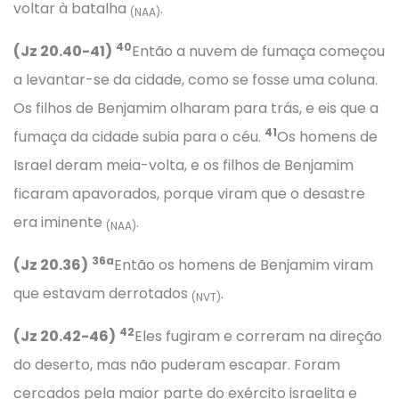
voltar à batalha
.
(NAA)
40
(Jz 20.40-41)
Então a nuvem de fumaça começou
a levantar-se da cidade, como se fosse uma coluna.
Os filhos de Benjamim olharam para trás, e eis que a
41
fumaça da cidade subia para o céu.
Os homens de
Israel deram meia-volta, e os filhos de Benjamim
ficaram apavorados, porque viram que o desastre
era iminente
.
(NAA)
36a
(Jz 20.36)
Então os homens de Benjamim viram
que estavam derrotados
.
(NVT)
42
(Jz 20.42-46)
Eles fugiram e correram na direção
do deserto, mas não puderam escapar. Foram
cercados pela maior parte do exército israelita e