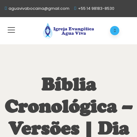
aguavivabocaina@gmail.com
+55 14 98183-8530
Bíblia
Cronológica –
Versões | Dia