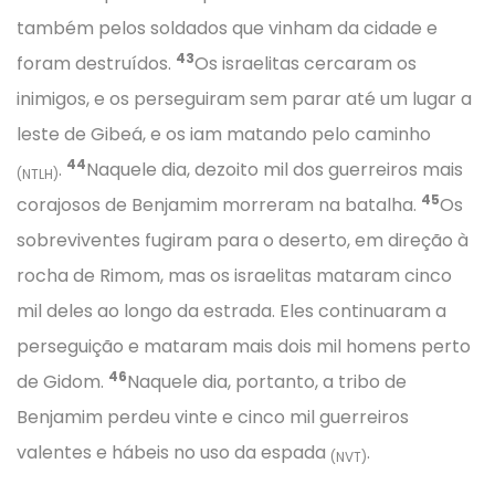
também pelos soldados que vinham da cidade e
43
foram destruídos.
Os israelitas cercaram os
inimigos, e os perseguiram sem parar até um lugar a
leste de Gibeá, e os iam matando pelo caminho
44
.
Naquele dia, dezoito mil dos guerreiros mais
(NTLH)
45
corajosos de Benjamim morreram na batalha.
Os
sobreviventes fugiram para o deserto, em direção à
rocha de Rimom, mas os israelitas mataram cinco
mil deles ao longo da estrada. Eles continuaram a
perseguição e mataram mais dois mil homens perto
46
de Gidom.
Naquele dia, portanto, a tribo de
Benjamim perdeu vinte e cinco mil guerreiros
valentes e hábeis no uso da espada
.
(NVT)