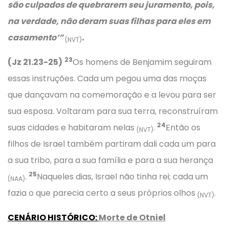
são culpados de quebrarem seu juramento, pois,
na verdade, não deram suas filhas para eles em
casamento’”
.
(NVT)
23
(Jz 21.23-25)
Os homens de Benjamim seguiram
essas instruções. Cada um pegou uma das moças
que dançavam na comemoração e a levou para ser
sua esposa. Voltaram para sua terra, reconstruíram
24
suas cidades e habitaram nelas
.
Então os
(NVT)
filhos de Israel também partiram dali cada um para
a sua tribo, para a sua família e para a sua herança
25
.
Naqueles dias, Israel não tinha rei; cada um
(NAA)
fazia o que parecia certo a seus próprios olhos
.
(NVT)
CENÁRIO HISTÓRICO
:
Morte de Otniel