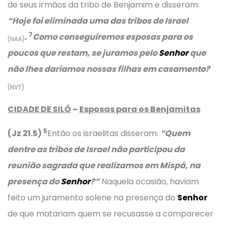
de seus irmãos da tribo de Benjamim e disseram:
“Hoje foi eliminada uma das tribos de Israel
7
.
Como conseguiremos esposas para os
(NAA)
poucos que restam, se juramos pelo
Senhor
que
não lhes daríamos nossas filhas em casamento?
(NVT)
CIDADE DE SILÓ
–
Esposas para os Benjamitas
5
(Jz 21.5)
Então os israelitas disseram:
“Quem
dentre as tribos de Israel não participou da
reunião sagrada que realizamos em Mispá, na
presença do
Senhor
?”
Naquela ocasião, haviam
feito um juramento solene na presença do
Senhor
de que matariam quem se recusasse a comparecer