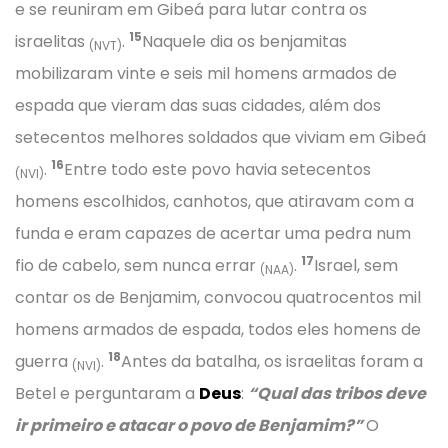
e se reuniram em Gibeá para lutar contra os
15
israelitas
.
Naquele dia os benjamitas
(NVT)
mobilizaram vinte e seis mil homens armados de
espada que vieram das suas cidades, além dos
setecentos melhores soldados que viviam em Gibeá
16
.
Entre todo este povo havia setecentos
(NVI)
homens escolhidos, canhotos, que atiravam com a
funda e eram capazes de acertar uma pedra num
17
fio de cabelo, sem nunca errar
.
Israel, sem
(NAA)
contar os de Benjamim, convocou quatrocentos mil
homens armados de espada, todos eles homens de
18
guerra
.
Antes da batalha, os israelitas foram a
(NVI)
Betel e perguntaram a
Deus
:
“Qual das tribos deve
ir primeiro e atacar o povo de Benjamim?”
O