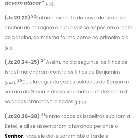
devem atacar”
.
(NVI)
22
(Jz 20.22)
Então o exército do povo de Israel se
encheu de coragem e outra vez se dispôs em ordem
de batalha, da mesma forma como no primeiro dia
.
(BJ)
24
(Jz 20.24-25)
Assim, no dia seguinte, os filhos de
Israel marcharam contra os filhos de Benjamim
25
.
E pela segunda vez os soldados de Benjamim
(NAA)
saíram de Gibeá. E dessa vez mataram dezoito mil
soldados israelitas treinados
.
(NTLH)
26
(Jz 20.26-28)
Então todos os israelitas subiram a
Betel, e ali se assentaram, chorando perante o
Senhor
. Naquele dia jejuaram até à tarde e