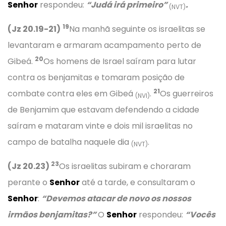
Senhor
respondeu:
“Judá irá primeiro”
.
(NVT)
19
(Jz 20.19-21)
Na manhã seguinte os israelitas se
levantaram e armaram acampamento perto de
20
Gibeá.
Os homens de Israel saíram para lutar
contra os benjamitas e tomaram posição de
21
combate contra eles em Gibeá
.
Os guerreiros
(NVI)
de Benjamim que estavam defendendo a cidade
saíram e mataram vinte e dois mil israelitas no
campo de batalha naquele dia
.
(NVT)
23
(Jz 20.23)
Os israelitas subiram e choraram
perante o
Senhor
até a tarde, e consultaram o
Senhor
:
“Devemos atacar de novo os nossos
irmãos benjamitas?”
O
Senhor
respondeu:
“Vocês