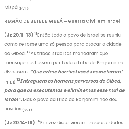
Mispá
.
(NVT)
REGIÃO DE BETEL E GIBEÁ
–
Guerra Civil em Israel
11
(Jz 20.11-13)
Então todo o povo de Israel se reuniu
como se fosse uma só pessoa para atacar a cidade
12
de Gibeá.
As tribos israelitas mandaram que
mensageiros fossem por toda a tribo de Benjamim e
dissessem:
“Que crime horrível vocês cometeram!
13
Entreguem os homens perversos de Gibeá,
(NTLH)
para que os executemos e eliminemos esse mal de
Israel”.
Mas o povo da tribo de Benjamim não deu
ouvidos
.
(NVT)
14
(Jz 20.14-18)
Em vez disso, vieram de suas cidades