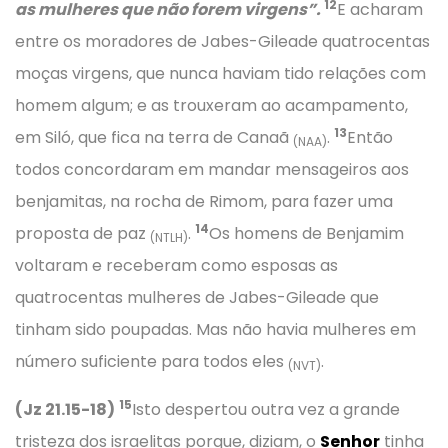
12
as mulheres que não forem virgens”.
E acharam
entre os moradores de Jabes-Gileade quatrocentas
moças virgens, que nunca haviam tido relações com
homem algum; e as trouxeram ao acampamento,
13
em Siló, que fica na terra de Canaã
.
Então
(NAA)
todos concordaram em mandar mensageiros aos
benjamitas, na rocha de Rimom, para fazer uma
14
proposta de paz
.
Os homens de Benjamim
(NTLH)
voltaram e receberam como esposas as
quatrocentas mulheres de Jabes-Gileade que
tinham sido poupadas. Mas não havia mulheres em
número suficiente para todos eles
.
(NVT)
15
(Jz 21.15-18)
Isto despertou outra vez a grande
tristeza dos israelitas porque, diziam, o
Senhor
tinha