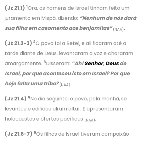
1
(Jz 21.1)
Ora, os homens de Israel tinham feito um
juramento em Mispá, dizendo:
“Nenhum de nós dará
sua filha em casamento aos benjamitas”
.
(NAA)
2
(Jz 21.2-3)
O povo foi a Betel, e ali ficaram até a
tarde diante de Deus, levantaram a voz e choraram
3
amargamente.
Disseram:
“Ah!
Senhor
,
Deus
de
Israel, por que aconteceu isto em Israel? Por que
hoje falta uma tribo?
(NAA)
4
(Jz 21.4)
No dia seguinte, o povo, pela manhã, se
levantou e edificou ali um altar. E apresentaram
holocaustos e ofertas pacíficas
.
(NAA)
6
(Jz 21.6-7)
Os filhos de Israel tiveram compaixão