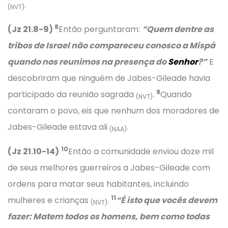
.
(NVT)
8
(Jz 21.8-9)
Então perguntaram:
“Quem dentre as
tribos de Israel não compareceu conosco a Mispá
quando nos reunimos na presença do
Senhor
?”
E
descobriram que ninguém de Jabes-Gileade havia
9
participado da reunião sagrada
.
Quando
(NVT)
contaram o povo, eis que nenhum dos moradores de
Jabes-Gileade estava ali
.
(NAA)
10
(Jz 21.10-14)
Então a comunidade enviou doze mil
de seus melhores guerreiros a Jabes-Gileade com
ordens para matar seus habitantes, incluindo
11
mulheres e crianças
.
“É isto que vocês devem
(NVT)
fazer: Matem todos os homens, bem como todas