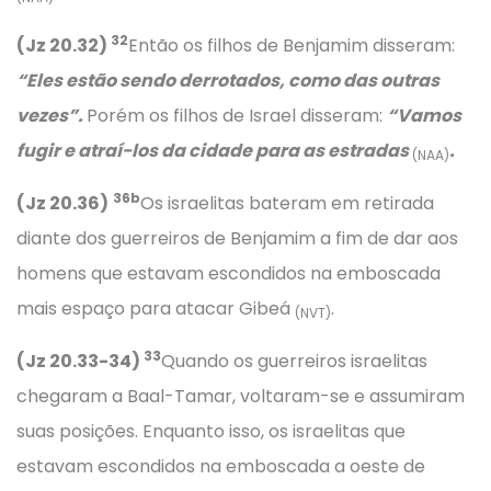
32
(Jz 20.32)
Então os filhos de Benjamim disseram:
“Eles estão sendo derrotados, como das outras
vezes”.
Porém os filhos de Israel disseram:
“Vamos
fugir e atraí-los da cidade para as estradas
.
(NAA)
36b
(Jz 20.36)
Os israelitas bateram em retirada
diante dos guerreiros de Benjamim a fim de dar aos
homens que estavam escondidos na emboscada
mais espaço para atacar Gibeá
.
(NVT)
33
(Jz 20.33-34)
Quando os guerreiros israelitas
chegaram a Baal-Tamar, voltaram-se e assumiram
suas posições. Enquanto isso, os israelitas que
estavam escondidos na emboscada a oeste de