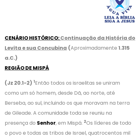
CENÁRIO HISTÓRICO
:
Continuação da História do
Levita e sua Concubina
(
Aproximadamente
1.315
a.C.)
REGIÃO DE MISPÁ
1
(Jz 20.1-2)
Então todos os israelitas se uniram
como um só homem, desde Dã, ao norte, até
Berseba, ao sul, incluindo os que moravam na terra
de Gileade. A comunidade toda se reuniu na
2
presença do
Senhor
, em Mispá.
Os líderes de todo
o povo e todas as tribos de Israel, quatrocentos mil