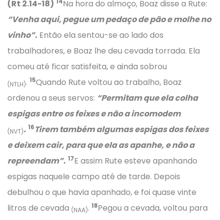
14
(Rt 2.14-18)
Na hora do almoço, Boaz disse a Rute:
“Venha aqui, pegue um pedaço de pão e molhe no
vinho”.
Então ela sentou-se ao lado dos
trabalhadores, e Boaz lhe deu cevada torrada. Ela
comeu até ficar satisfeita, e ainda sobrou
15
.
Quando Rute voltou ao trabalho, Boaz
(NTLH)
ordenou a seus servos:
“Permitam que ela colha
espigas entre os feixes e não a incomodem
16
.
Tirem também algumas espigas dos feixes
(NVT)
e deixem cair, para que ela as apanhe, e não a
17
repreendam”.
E assim Rute esteve apanhando
espigas naquele campo até de tarde. Depois
debulhou o que havia apanhado, e foi quase vinte
18
litros de cevada
.
Pegou a cevada, voltou para
(NAA)