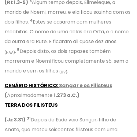
3
(Rt 1.3-5)
Algum tempo depois, Elimeleque, o
marido de Noemi, morreu, e ela ficou sozinha com os
4
dois filhos.
Estes se casaram com mulheres
moabitas. O nome de uma delas era Orfa, e o nome
da outra era Rute. E ficaram ali quase dez anos
5
.
Depois disto, os dois rapazes também
(NAA)
morreram e Noemi ficou completamente só, sem o
marido e sem os filhos
.
(BV)
CENÁRIO HISTÓRICO
:
Sangar e os Filisteus
(
Aproximadamente
1.273 a.C.)
TERRA DOS FILISTEUS
31
(Jz 3.31)
Depois de Eúde veio Sangar, filho de
Anate, que matou seiscentos filisteus com uma