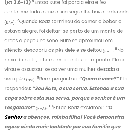
6
(Rt 3.6-13)
Então Rute foi para a eira e fez
conforme tudo o que a sua sogra lhe havia ordenado
7
.
Quando Boaz terminou de comer e beber e
(NAA)
estava alegre, foi deitar-se perto de um monte de
grãos e pegou no sono. Rute se aproximou em
8
silêncio, descobriu os pés dele e se deitou
.
No
(NVT)
meio da noite, o homem acordou de repente. Ele se
virou e assustou-se ao ver uma mulher deitada a
9
seus pés
.
Boaz perguntou:
“Quem é você?”
Ela
(NVI)
respondeu:
“Sou Rute, a sua serva. Estenda a sua
capa sobre esta sua serva, porque o senhor é um
10
resgatador”
.
Então Boaz exclamou:
“O
(NAA)
Senhor
a abençoe, minha filha! Você demonstra
agora ainda mais lealdade por sua família que