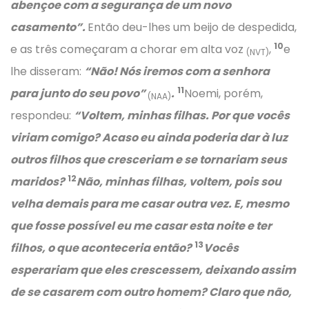
abençoe com a segurança de um novo
casamento”.
Então deu-lhes um beijo de despedida,
10
e as três começaram a chorar em alta voz
,
e
(NVT)
lhe disseram:
“Não! Nós iremos com a senhora
11
para junto do seu povo”
.
Noemi, porém,
(NAA)
respondeu:
“Voltem, minhas filhas. Por que vocês
viriam comigo? Acaso eu ainda poderia dar à luz
outros filhos que cresceriam e se tornariam seus
12
maridos?
Não, minhas filhas, voltem, pois sou
velha demais para me casar outra vez. E, mesmo
que fosse possível eu me casar esta noite e ter
13
filhos, o que aconteceria então?
Vocês
esperariam que eles crescessem, deixando assim
de se casarem com outro homem? Claro que não,