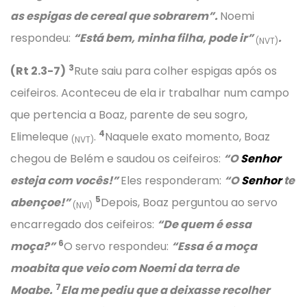
as espigas de cereal que sobrarem”.
Noemi
respondeu:
“Está bem, minha filha, pode ir”
.
(NVT)
3
(Rt 2.3-7)
Rute saiu para colher espigas após os
ceifeiros. Aconteceu de ela ir trabalhar num campo
que pertencia a Boaz, parente de seu sogro,
4
Elimeleque
.
Naquele exato momento, Boaz
(NVT)
chegou de Belém e saudou os ceifeiros:
“O
Senhor
esteja com vocês!”
Eles responderam:
“O
Senhor
te
5
abençoe!”
Depois, Boaz perguntou ao servo
(NVI)
encarregado dos ceifeiros:
“De quem é essa
6
moça?”
O servo respondeu:
“Essa é a moça
moabita que veio com Noemi da terra de
7
Moabe.
Ela me pediu que a deixasse recolher