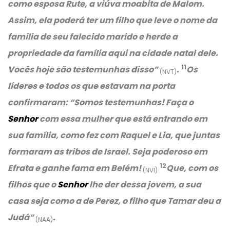
como esposa Rute, a viúva moabita de Malom.
Assim, ela poderá ter um filho que leve o nome da
família de seu falecido marido e herde a
propriedade da família aqui na cidade natal dele.
11
Vocês hoje são testemunhas disso”
.
Os
(NVT)
líderes e todos os que estavam na porta
confirmaram: “Somos testemunhas! Faça o
Senhor
com essa mulher que está entrando em
sua família, como fez com Raquel e Lia, que juntas
formaram as tribos de Israel. Seja poderoso em
12
Efrata e ganhe fama em Belém!
Que, com os
(NVI)
filhos que o
Senhor
lhe der dessa jovem, a sua
casa seja como a de Perez, o filho que Tamar deu a
Judá”
.
(NAA)