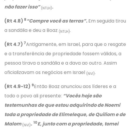
não fazer isso”
.
(NTLH)
8
(Rt 4.8)
“Compre você as terras”.
Em seguida tirou
a sandália e deu a Boaz
.
(NTLH)
7
(Rt 4.7)
Antigamente, em Israel, para que o resgate
e a transferência de propriedade fossem válidos, a
pessoa tirava a sandália e a dava ao outro. Assim
oficializavam os negócios em Israel
.
(NVI)
9
(Rt 4.9-12)
Então Boaz anunciou aos líderes e a
todo o povo ali presente:
“Vocês hoje são
testemunhas de que estou adquirindo de Noemi
toda a propriedade de Elimeleque, de Quiliom e de
10
Malom
.
E, junto com a propriedade, tomei
(NVI)