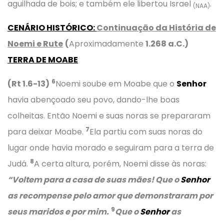
aguilhada de bois; e também ele libertou Israel
.
(NAA)
CENÁRIO HISTÓRICO
:
Continuação da História de
Noemi e Rute
(
Aproximadamente
1.268 a.C.)
TERRA DE MOABE
6
(Rt 1.6-13)
Noemi soube em Moabe que o
Senhor
havia abençoado seu povo, dando-lhe boas
colheitas. Então Noemi e suas noras se prepararam
7
para deixar Moabe.
Ela partiu com suas noras do
lugar onde havia morado e seguiram para a terra de
8
Judá.
A certa altura, porém, Noemi disse às noras:
“Voltem para a casa de suas mães! Que o
Senhor
as recompense pelo amor que demonstraram por
9
seus maridos e por mim.
Que o
Senhor
as