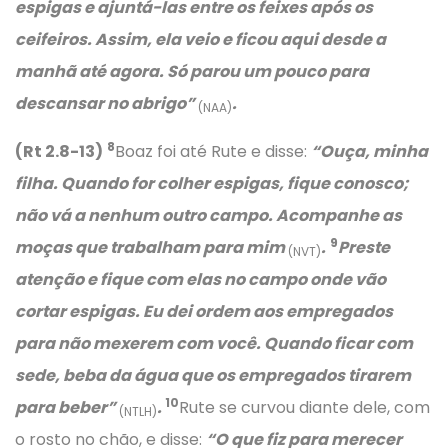
espigas e ajuntá-las entre os feixes após os
ceifeiros. Assim, ela veio e ficou aqui desde a
manhã até agora. Só parou um pouco para
descansar no abrigo”
.
(NAA)
8
(Rt 2.8-13)
Boaz foi até Rute e disse:
“Ouça, minha
filha. Quando for colher espigas, fique conosco;
não vá a nenhum outro campo. Acompanhe as
9
moças que trabalham para mim
.
Preste
(NVT)
atenção e fique com elas no campo onde vão
cortar espigas. Eu dei ordem aos empregados
para não mexerem com você. Quando ficar com
sede, beba da água que os empregados tirarem
10
para beber”
.
Rute se curvou diante dele, com
(NTLH)
o rosto no chão, e disse:
“O que fiz para merecer