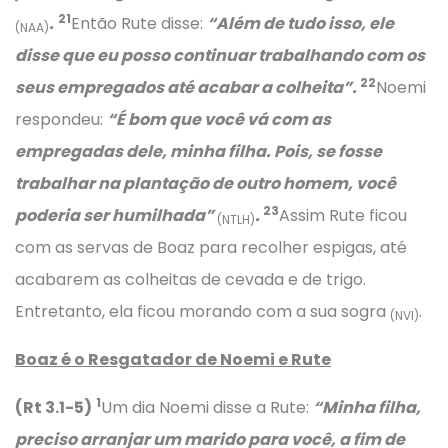
21
.
Então Rute disse:
“Além de tudo isso, ele
(NAA)
disse que eu posso continuar trabalhando com os
22
seus empregados até acabar a colheita”.
Noemi
respondeu:
“É bom que você vá com as
empregadas dele, minha filha. Pois, se fosse
trabalhar na plantação de outro homem, você
23
poderia ser humilhada”
.
Assim Rute ficou
(NTLH)
com as servas de Boaz para recolher espigas, até
acabarem as colheitas de cevada e de trigo.
Entretanto, ela ficou morando com a sua sogra
.
(NVI)
Boaz é o Resgatador de Noemi e Rute
1
(Rt 3.1-5)
Um dia Noemi disse a Rute:
“Minha filha,
preciso arranjar um marido para você, a fim de