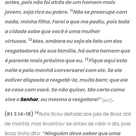
antes, pois não foi atrás de um homem mais
11
jovem, seja rico ou pobre.
Não se preocupe com
nada, minha filha. Farei o que me pediu, pois toda
a cidade sabe que você é uma mulher
12
virtuosa.
Mas, embora eu seja de fato um dos
resgatadores de sua família, há outro homem que
13
é parente mais próximo que eu.
Fique aqui esta
noite e pela manhã conversarei com ele. Se ele
estiver disposto a resgatá-la, muito bem; que ele
se case com você. Se não quiser, tão certo como
vive o
Senhor
, eu mesmo a resgatarei”
.
(NVT)
14
(Rt 3.14-18)
Rute ficou deitada aos pés de Boaz até
de manhã, mas levantou-se antes de raiar o dia, pois
Boaz tinha dito:
“Ninguém deve saber que uma