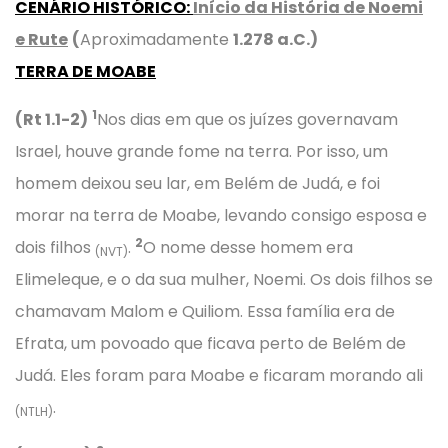
CENÁRIO HISTÓRICO
:
Início da História de Noemi
e Rute
(
Aproximadamente
1.278 a.C.)
TERRA DE MOABE
1
(Rt 1.1-2)
Nos dias em que os juízes governavam
Israel, houve grande fome na terra. Por isso, um
homem deixou seu lar, em Belém de Judá, e foi
morar na terra de Moabe, levando consigo esposa e
2
dois filhos
.
O nome desse homem era
(NVT)
Elimeleque, e o da sua mulher, Noemi. Os dois filhos se
chamavam Malom e Quiliom. Essa família era de
Efrata, um povoado que ficava perto de Belém de
Judá. Eles foram para Moabe e ficaram morando ali
.
(NTLH)