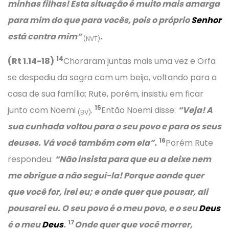
minhas filhas! Esta situação é muito mais amarga
para mim do que para vocês, pois o próprio
Senhor
está contra mim”
.
(NVT)
14
(Rt 1.14-18)
Choraram juntas mais uma vez e Orfa
se despediu da sogra com um beijo, voltando para a
casa de sua família; Rute, porém, insistiu em ficar
15
junto com Noemi
.
Então Noemi disse:
“Veja! A
(BV)
sua cunhada voltou para o seu povo e para os seus
16
deuses. Vá você também com ela”.
Porém Rute
respondeu:
“Não insista para que eu a deixe nem
me obrigue a não segui-la! Porque aonde quer
que você for, irei eu; e onde quer que pousar, ali
pousarei eu. O seu povo é o meu povo, e o seu
Deus
17
é o meu
Deus
.
Onde quer que você morrer,