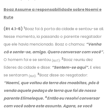
Boaz Assume a responsabilidade sobre Noemi e
Rute
1
(Rt 4.1-6)
Boaz foi à porta da cidade e sentou-se ali.
Nesse momento, ia passando o parente resgatador
que ele havia mencionado. Boaz o chamou:
“Venha
cá e sente-se, amigo. Quero conversar com você”.
2
O homem foi e se sentou
.
Boaz reuniu dez
(NVT)
líderes da cidade e disse:
“Sentem-se aqui”.
E eles
3
se sentaram
.
Boaz disse ao resgatador:
(NVI)
“Noemi, que voltou da terra dos moabitas, pôs à
venda aquele pedaço de terra que foi de nosso
4
parente Elimeleque.
Então eu resolvi conversar
com você sobre este assunto. Agora, se você