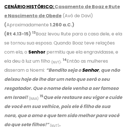
CENÁRIO HISTÓRICO
:
Casamento de Boaz e Rute
e Nascimento de Obede
(Avô de Davi)
(
Aproximadamente
1.260 a.C.)
13
(Rt 4.13-15)
Boaz levou Rute para a casa dele, e ela
se tornou sua esposa. Quando Boaz teve relações
com ela, o
Senhor
permitiu que ela engravidasse, e
14
ela deu à luz um filho
.
Então as mulheres
(NVT)
disseram a Noemi:
“Bendito seja o
Senhor
, que não
deixou hoje de lhe dar um neto que será o seu
resgatador. Que o nome dele venha a ser famoso
15
em Israel!
Que ele restaure seu vigor e cuide
(NAA)
de você em sua velhice, pois ele é filho de sua
nora, que a ama e que tem sido melhor para você
do que sete filhos!”
.
(NVT)