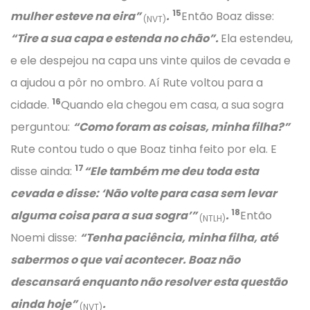
15
mulher esteve na eira”
.
Então Boaz disse:
(NVT)
“Tire a sua capa e estenda no chão”.
Ela estendeu,
e ele despejou na capa uns vinte quilos de cevada e
a ajudou a pôr no ombro. Aí Rute voltou para a
16
cidade.
Quando ela chegou em casa, a sua sogra
perguntou:
“Como foram as coisas, minha filha?”
Rute contou tudo o que Boaz tinha feito por ela. E
17
disse ainda:
“Ele também me deu toda esta
cevada e disse:
‘Não volte para casa sem levar
18
alguma coisa para a sua sogra’
”
.
Então
(NTLH)
Noemi disse:
“Tenha paciência, minha filha, até
sabermos o que vai acontecer. Boaz não
descansará enquanto não resolver esta questão
ainda hoje”
.
(NVT)