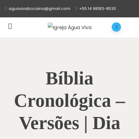
aguavivabocaina@gmail.com
+55 14 98183-8530
Bíblia
Cronológica –
Versões | Dia