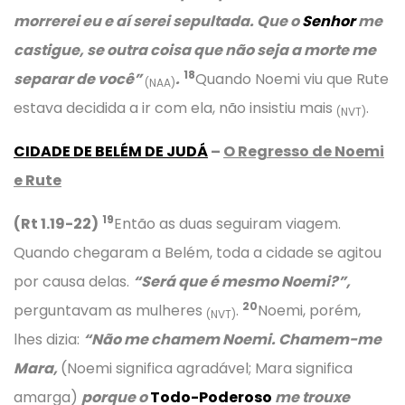
morrerei eu e aí serei sepultada. Que o
Senhor
me
castigue, se outra coisa que não seja a morte me
18
separar de você”
.
Quando Noemi viu que Rute
(NAA)
estava decidida a ir com ela, não insistiu mais
.
(NVT)
CIDADE DE BELÉM DE JUDÁ
–
O Regresso de Noemi
e Rute
19
(Rt 1.19-22)
Então as duas seguiram viagem.
Quando chegaram a Belém, toda a cidade se agitou
por causa delas.
“Será que é mesmo Noemi?”,
20
perguntavam as mulheres
.
Noemi, porém,
(NVT)
lhes dizia:
“Não me chamem Noemi. Chamem-me
Mara,
(Noemi significa agradável; Mara significa
amarga)
porque o
Todo-Poderoso
me trouxe