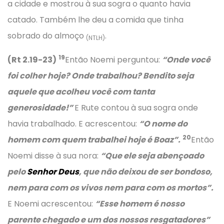
a cidade e mostrou à sua sogra o quanto havia
catado. Também lhe deu a comida que tinha
sobrado do almoço
.
(NTLH)
19
(Rt 2.19-23)
Então Noemi perguntou:
“Onde você
foi colher hoje? Onde trabalhou? Bendito seja
aquele que acolheu você com tanta
generosidade!”
E Rute contou à sua sogra onde
havia trabalhado. E acrescentou:
“O nome do
20
homem com quem trabalhei hoje é Boaz”.
Então
Noemi disse à sua nora:
“Que ele seja abençoado
pelo
Senhor Deus
, que não deixou de ser bondoso,
nem para com os vivos nem para com os mortos”.
E Noemi acrescentou:
“Esse homem é nosso
parente chegado e um dos nossos resgatadores”