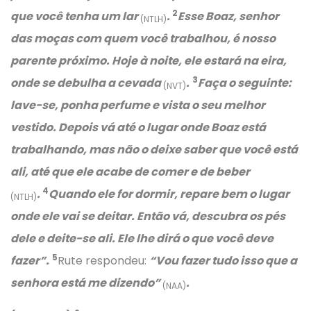
2
que você tenha um lar
.
Esse Boaz, senhor
(NTLH)
das moças com quem você trabalhou, é nosso
parente próximo. Hoje à noite, ele estará na eira,
3
onde se debulha a cevada
.
Faça o seguinte:
(NVT)
lave-se, ponha perfume e vista o seu melhor
vestido. Depois vá até o lugar onde Boaz está
trabalhando, mas não o deixe saber que você está
ali, até que ele acabe de comer e de beber
4
.
Quando ele for dormir, repare bem o lugar
(NTLH)
onde ele vai se deitar. Então vá, descubra os pés
dele e deite-se ali. Ele lhe dirá o que você deve
5
fazer”.
Rute respondeu:
“Vou fazer tudo isso que a
senhora está me dizendo”
.
(NAA)