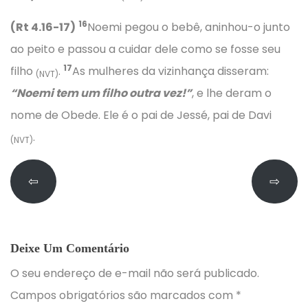
16
(Rt 4.16-17)
Noemi pegou o bebê, aninhou-o junto
ao peito e passou a cuidar dele como se fosse seu
17
filho
.
As mulheres da vizinhança disseram:
(NVT)
“Noemi tem um filho outra vez!”
, e lhe deram o
nome de Obede. Ele é o pai de Jessé, pai de Davi
.
(NVT)
⇦
⇨
Deixe Um Comentário
O seu endereço de e-mail não será publicado.
Campos obrigatórios são marcados com
*