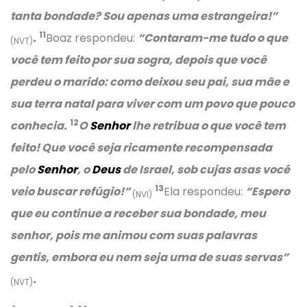
tanta bondade? Sou apenas uma estrangeira!”
11
.
Boaz respondeu:
“Contaram-me tudo o que
(NVT)
você tem feito por sua sogra, depois que você
perdeu o marido: como deixou seu pai, sua mãe e
sua terra natal para viver com um povo que pouco
12
conhecia.
O
Senhor
lhe retribua o que você tem
feito! Que você seja ricamente recompensada
pelo
Senhor
, o
Deus
de Israel, sob cujas asas você
13
veio buscar refúgio!”
Ela respondeu:
“Espero
(NVI)
que eu continue a receber sua bondade, meu
senhor, pois me animou com suas palavras
gentis, embora eu nem seja uma de suas servas”
.
(NVT)