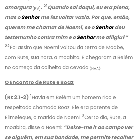
21
amargura
.
Quando saí daqui, eu era plena,
(BV)
mas o
Senhor
me fez voltar vazia. Por que, então,
querem me chamar de Noemi, se o
Senhor
deu
testemunho contra mim e o
Senhor
me afligiu?”
22
Foi assim que Noemi voltou da terra de Moabe,
com Rute, sua nora, a moabita. E chegaram a Belém
no começo da colheita da cevada
.
(NAA)
O Encontro de Rute e Boaz
1
(Rt 2.1-2)
Havia em Belém um homem rico e
respeitado chamado Boaz. Ele era parente de
2
Elimeleque, o marido de Noemi.
Certo dia, Rute, a
moabita, disse a Noemi:
“Deixe-me ir ao campo ver
se alguém, em sua bondade, me permite recolher