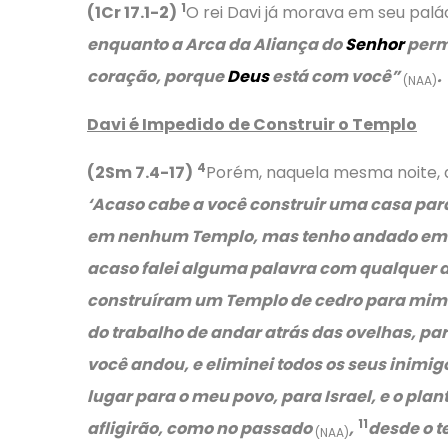
1
(1Cr 17.1-2)
O rei Davi já morava em seu palác
enquanto a Arca da Aliança do
Senhor
perm
coração, porque
Deus
está com você”
.
(NAA)
Davi é Impedido de Construir o Templo
4
(2Sm 7.4-17)
Porém, naquela mesma noite, 
‘Acaso cabe a você construir uma casa para
em nenhum Templo, mas tenho andado em
acaso falei alguma palavra com qualquer da
construíram um Templo de cedro para mim
do trabalho de andar atrás das ovelhas, par
você andou, e eliminei todos os seus inimi
lugar para o meu povo, para Israel, e o plan
11
afligirão, como no passado
,
desde o t
(NAA)