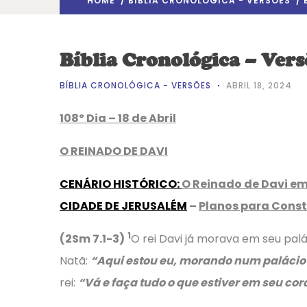
HOME
/
BÍBLIA CRONOLÓGICA - VERSÕES
/ 
Bíblia Cronológica – Vers
BÍBLIA CRONOLÓGICA - VERSÕES
ABRIL 18, 2024
108º Dia – 18 de Abril
O REINADO DE DAVI
CENÁRIO HISTÓRICO
:
O Reinado de Davi e
CIDADE DE JERUSALÉM
–
Planos para Const
1
(2Sm 7.1-3)
O rei Davi já morava em seu palá
Natã:
“Aqui estou eu, morando num palácio
rei:
“Vá e faça tudo o que estiver em seu co