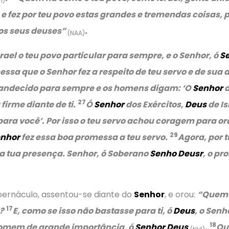
I)
 fez por teu povo estas grandes e tremendas coisas, pa
 os seus deuses”
.
(NAA)
ael o teu povo particular para sempre, e o Senhor, ó
S
ssa que o Senhor fez a respeito de teu servo e de su
randecido para sempre e os homens digam: ‘O
Senhor
d
27
irme diante de ti.
Ó
Senhor
dos Exércitos,
Deus
de Is
para você’.
Por isso o teu servo achou coragem para orar
29
nhor
fez essa boa promessa a teu servo.
Agora, por 
na tua presença. Senhor, ó Soberano
Senho Deusr
, o pr
abernáculo, assentou-se diante do
Senhor
, e orou:
“Quem 
17
?
E, como se isso não bastasse para ti, ó
Deus
, o Senh
18
homem de grande importância, ó
Senhor Deus
.
Que