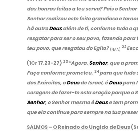
das honras feitas a teu servo? Pois o Senho
Senhor realizou este feito grandioso e tor
há outro
Deus
além de ti, conforme tudo o
resgatar para ser o seu povo, fazendo par
22
teu povo, que resgatou do Egito?
Esco
(NAA)
23
(1Cr 17.23-27)
“Agora,
Senhor
, que a pro
24
Faça conforme prometeu,
para que tudo 
dos Exércitos, o
Deus
de Israel, é
Deus
para I
coragem de fazer-te esta oração porque o S
Senhor
, o Senhor mesmo é
Deus
e tem prome
que ela continue para sempre na tua presen
SALMOS
–
O Reinado do Ungido de Deus
(S