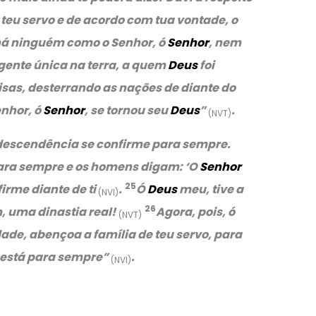
 teu servo e de acordo com tua vontade, o
á ninguém como o Senhor, ó
Senhor
, nem
gente única na terra, a quem
Deus
foi
sas, desterrando as nações de diante do
enhor, ó
Senhor
, se tornou seu
Deus
”
.
(NVT)
a descendência se confirme para sempre.
para sempre e os homens digam: ‘O
Senhor
25
irme diante de ti
.
Ó
Deus
meu, tive a
(NVI)
26
, uma dinastia real!
Agora, pois, ó
(NVT)
ade, abençoa a família de teu servo, para
 está para sempre”
.
(NVI)