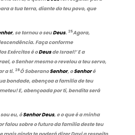
ra a tua terra, diante do teu povo, que
25
enhor
, se tornou o seu
Deus
.
Agora,
a descendência. Faça conforme
os Exércitos é o
Deus
de Israel!’ E a
rael, o Senhor mesmo o revelou a teu servo,
28
 a ti.
Ó Soberano
Senhor
, o
Senhor
é
tua bondade, abençoa a família de teu
ometeu! E, abençoada por ti, bendita será
sou eu, ó
Senhor Deus
, e o que é a minha
or falou sobre o futuro da família deste teu
 mais ainda te poderá dizer Davi a respeito