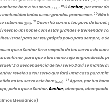
(NVI)
19
r conhece bem o teu servo
.
Ó
Senhor
, por amor do
(NAA)
20
nou conhecidas todas essas grandes promessas.
Não h
21
 que sabemos
.
Quem há como o teu povo de Israel, 
(NVI)
a ti mesmo um nome com estas grandes e tremendas coi
lheu Israel para ser teu próprio povo para sempre, e S
messa que o Senhor fez a respeito de teu servo e de su
se confirme, para que o teu nome seja engrandecido 
srael!’ E a descendência de teu servo Davi se manterá f
enhor revelou a teu servo que fará uma casa para mim
27
tido ao teu servo este bem
.
Agora, por tua bond
(NAA)
ça; pois o que o Senhor,
Senhor
, abençoa, abençoado
almos Messiânico)