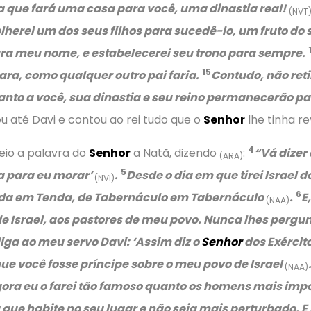
 que fará uma casa para você, uma dinastia real!
(NVT
rei um dos seus filhos para sucedê-lo, um fruto do se
ara meu nome, e estabelecerei seu trono para sempre.
15
vara, como qualquer outro pai faria.
Contudo, não reti
nto a você, sua dinastia e seu reino permanecerão pa
u até Davi e contou ao rei tudo que o
Senhor
lhe tinha r
4
eio a palavra do
Senhor
a Natã, dizendo
:
“Vá dizer
(ARA)
5
a para eu morar’
.
Desde o dia em que tirei Israel d
(NVI)
6
da em Tenda, de Tabernáculo em Tabernáculo
.
E
(NAA)
 de Israel, aos pastores de meu povo. Nunca lhes perg
iga ao meu servo Davi:
‘Assim diz o
Senhor
dos Exércit
ue você fosse príncipe sobre o meu povo de Israel
(NAA)
Agora eu o farei tão famoso quanto os homens mais imp
 que habite no seu lugar e não seja mais perturbado. E 