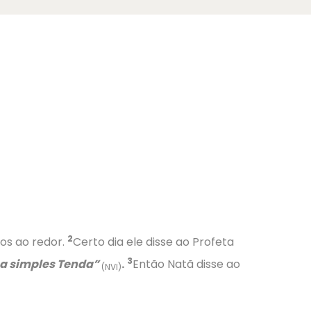
2
os ao redor.
Certo dia ele disse ao Profeta
3
 simples Tenda”
.
Então Natã disse ao
(NVI)