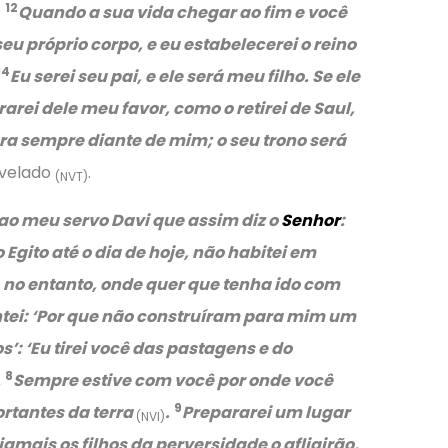
12
Quando a sua vida chegar ao fim e você
)
u próprio corpo, e eu estabelecerei o reino
14
Eu serei seu pai, e ele será meu filho. Se ele
rarei dele meu favor, como o retirei de Saul,
ra sempre diante de mim; o seu trono será
evelado
.
(NVT)
 ao meu servo Davi que assim diz o
Senhor
:
o Egito até o dia de hoje, não habitei em
, no entanto, onde quer que tenha ido com
untei: ‘Por que não construíram para mim um
os’:
‘Eu tirei você das pastagens e do
8
.
Sempre estive com você por onde você
9
ortantes da terra
.
Prepararei um lugar
(NVI)
jamais os filhos da perversidade o afligirão,