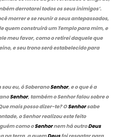
bém derrotarei todos os seus inimigos’.
ocê morrer e se reunir a seus antepassados,
le quem construirá um Templo para mim, e
 dele meu favor, como o retirei daquele que
ino, e seu trono será estabelecido para
sou eu, ó Soberano
Senhor
, e o que é a
rano
Senhor
, também o Senhor falou sobre o
Que mais posso dizer-te? O
Senhor
sabe
ntade, o Senhor realizou este feito
inguém como o
Senhor
nem há outro
Deus
ca na terra, a quem
Deus
foi resgatar para