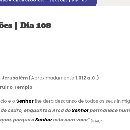
BÍBLIA CRONOLÓGICA – VERSÕES | DIA 108
ões | Dia 108
m Jerusalém
(
Aproximadamente
1.012 a.C.)
ruir o Templo
cio e o
Senhor
lhe dera descanso de todos os seus inimig
 de cedro, enquanto a Arca do
Senhor
permanece numa
ração, porque o
Senhor
está com você”
.
(NAA)