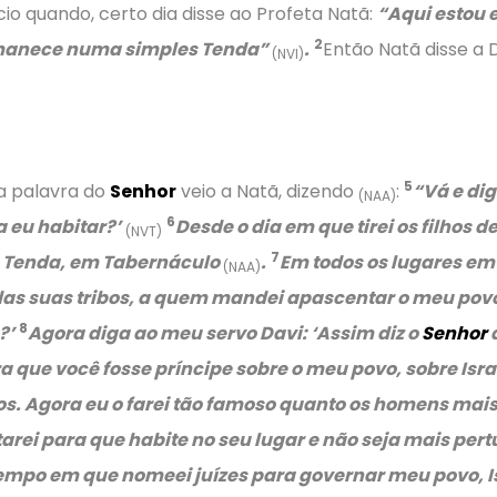
io quando, certo dia disse ao Profeta Natã:
“Aqui estou 
2
anece numa simples Tenda”
.
Então Natã disse a 
(NVI)
5
a palavra do
Senhor
veio a Natã, dizendo
:
“Vá e dig
(NAA)
6
 eu habitar?’
Desde o dia em que tirei os filhos de
(NVT)
7
 Tenda, em Tabernáculo
.
Em todos os lugares em 
(NAA)
s suas tribos, a quem mandei apascentar o meu povo d
8
?’
Agora diga ao meu servo Davi:
‘Assim diz o
Senhor
d
a que você fosse príncipe sobre o meu povo, sobre Isr
gos. Agora eu o farei tão famoso quanto os homens mai
tarei para que habite no seu lugar e não seja mais pert
empo em que nomeei juízes para governar meu povo, Isr