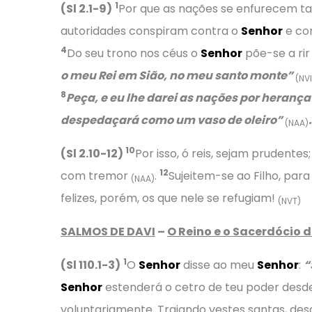
1
(Sl 2.1-9)
Por que as nações se enfurecem t
autoridades conspiram contra o
Senhor
e con
4
Do seu trono nos céus o
Senhor
põe-se a rir
o meu Rei em Sião, no meu santo monte”
(NVI
8
Peça, e eu lhe darei as nações por herança
despedaçará como um vaso de oleiro”
.
(NAA)
10
(Sl 2.10-12)
Por isso, ó reis, sejam prudente
12
com tremor
.
Sujeitem-se ao Filho, para
(NAA)
felizes, porém, os que nele se refugiam!
(NVT)
SALMOS DE DAVI
–
O Reino e o Sacerdócio 
1
(Sl 110.1-3)
O
Senhor
disse ao meu
Senhor
:
“
Senhor
estenderá o cetro de teu poder desde 
voluntariamente. Trajando vestes santas, des