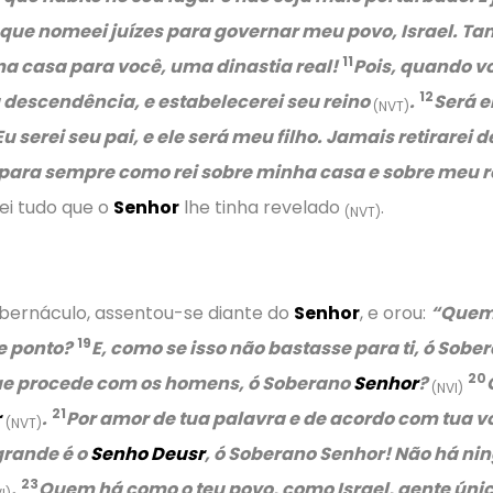
ue nomeei juízes para governar meu povo, Israel. Tam
11
a casa para você, uma dinastia real!
Pois, quando v
12
a descendência, e estabelecerei seu reino
.
Será e
(NVT)
Eu serei seu pai, e ele será meu filho. Jamais retirarei
 para sempre como rei sobre minha casa e sobre meu re
ei tudo que o
Senhor
lhe tinha revelado
.
(NVT)
abernáculo, assentou-se diante do
Senhor
, e orou:
“Quem 
19
e ponto?
E, como se isso não bastasse para ti, ó Sobe
20
 que procede com os homens, ó Soberano
Senhor
?
(NVI)
21
r
.
Por amor de tua palavra e de acordo com tua vo
(NVT)
rande é o
Senho Deusr
, ó Soberano Senhor! Não há n
23
.
Quem há como o teu povo, como Israel, gente úni