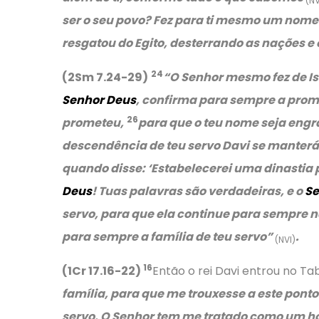
(NV
ser o seu povo? Fez para ti mesmo um nome e
resgatou do Egito, desterrando as nações e
24
(2Sm 7.24-29)
“O Senhor mesmo fez de Isr
Senhor Deus
, confirma para sempre a prome
26
prometeu,
para que o teu nome seja eng
descendência de teu servo Davi se manterá f
quando disse:
‘Estabelecerei uma dinastia 
Deus
! Tuas palavras são verdadeiras, e o
Se
servo, para que ela continue para sempre 
para sempre a família de teu servo”
.
(NVI)
16
(1Cr 17.16-22)
Então o rei Davi entrou no T
família, para que me trouxesse a este ponto
servo. O Senhor tem me tratado como um 