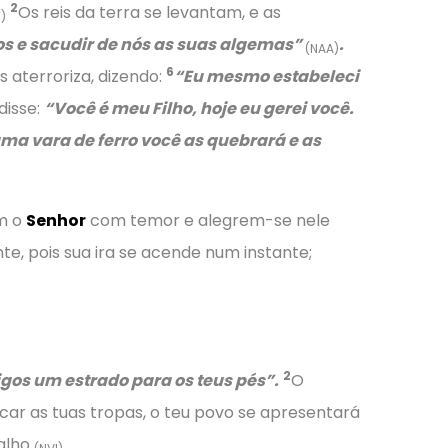
2
Os reis da terra se levantam, e as
)
s e sacudir de nós as suas algemas”
.
(NAA)
6
s aterroriza, dizendo:
“Eu mesmo estabeleci
disse:
“Você é meu Filho, hoje eu gerei você.
a vara de ferro você as quebrará e as
m o
Senhor
com temor e alegrem-se nele
te, pois sua ira se acende num instante;
2
igos um estrado para os teus pés”.
O
ar as tuas tropas, o teu povo se apresentará
valho
.