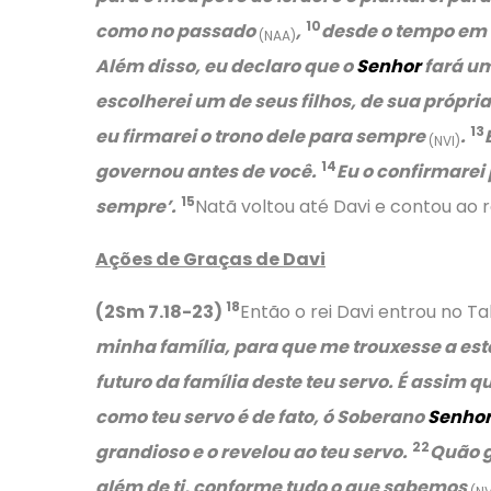
10
como no passado
,
desde o tempo em q
(NAA)
Além disso, eu declaro que o
Senhor
fará um
escolherei um de seus filhos, de sua própri
13
eu firmarei o trono dele para sempre
.
(NVI)
14
governou antes de você.
Eu o confirmarei
15
sempre’.
Natã voltou até Davi e contou ao r
Ações de Graças de Davi
18
(2Sm 7.18-23)
Então o rei Davi entrou no T
minha família, para que me trouxesse a est
futuro da família deste teu servo. É assim
como teu servo é de fato, ó Soberano
Senho
22
grandioso e o revelou ao teu servo.
Quão g
além de ti, conforme tudo o que sabemos