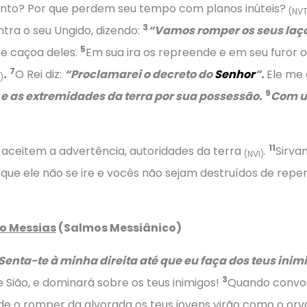
anto? Por que perdem seu tempo com planos inúteis?
(NVT
3
tra o seu Ungido, dizendo:
“Vamos romper os seus laço
5
 e caçoa deles.
Em sua ira os repreende e em seu furor o
7
.
O Rei diz:
“Proclamarei o decreto do
Senhor
”.
Ele me 
)
9
 e as extremidades da terra por sua possessão.
Com um
11
s; aceitem a advertência, autoridades da terra
.
Sirva
(NVI)
 que ele não se ire e vocês não sejam destruídos de repen
do Messias
(Salmos Messiânico)
Senta-te à minha direita até que eu faça dos teus inim
3
Sião, e dominará sobre os teus inimigos!
Quando convoc
de o romper da alvorada os teus jovens virão como o or