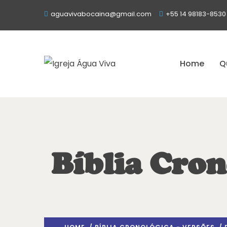
aguavivabocaina@gmail.com
+55 14 98183-8530
Home
Q
Bíblia Cron