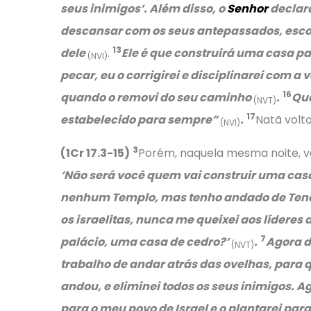
seus inimigos’. Além disso, o
Senhor
declara
descansar com os seus antepassados, escolhe
13
dele
.
Ele é que construirá uma casa p
(NVI)
pecar, eu o corrigirei e disciplinarei com a 
16
quando o removi do seu caminho
.
Qua
(NVT)
17
estabelecido para sempre”
.
Natã volto
(NVI)
3
(1Cr 17.3-15)
Porém, naquela mesma noite, v
‘Não será você quem vai construir uma cas
nenhum Templo, mas tenho andado de Ten
os israelitas, nunca me queixei aos líderes
7
palácio, uma casa de cedro?’
.
Agora d
(NVT)
trabalho de andar atrás das ovelhas, para q
andou, e eliminei todos os seus inimigos. 
para o meu povo de Israel e o plantarei para