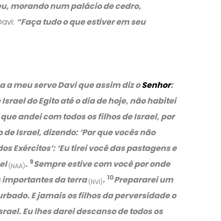
eu, morando num palácio de cedro,
Davi:
“Faça tudo o que estiver em seu
a a meu servo Davi que assim diz o
Senhor
:
 Israel do Egito até o dia de hoje, não habitei
que andei com todos os filhos de Israel, por
e Israel, dizendo: ‘Por que vocês não
os Exércitos’:
‘Eu tirei você das pastagens e
9
ael
.
Sempre estive com você por onde
(NAA)
10
s importantes da terra
.
Prepararei um
(NVI)
urbado. E jamais os filhos da perversidade o
ael. Eu lhes darei descanso de todos os