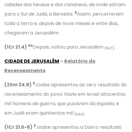
cidades dos heveus e dos cananeus, de onde saíram
8
para o Sul de Judá, a Berseba.
Assim, percorreram
toda a terra e, depois de nove meses e vinte dias,
chegaram a Jerusalém.
4b
(1Cr 21.4)
Depois, voltou para Jerusalém
.
(NVT)
CIDADE DE JERUSALÉM
–
Relatório do
Recenseamento
9
(2Sm 24.9)
Joabe apresentou ao rei o resultado do
recenseamento do povo: havia em Israel oitocentos
mil homens de guerra, que puxavam da espada; e
em Judá eram quinhentos mil
.
(NAA)
5
(1Cr 21.5-6)
Joabe apresentou a Davi o resultado