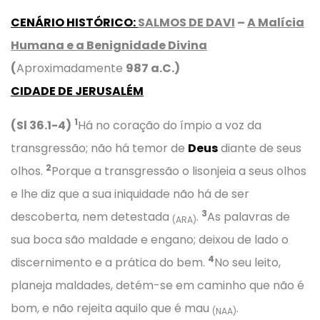
CENÁRIO HISTÓRICO
:
SALMOS DE DAVI
–
A Malícia
Humana e a Benignidade Divina
(
Aproximadamente
987 a.C.)
CIDADE DE JERUSALÉM
1
(Sl 36.1-4)
Há no coração do ímpio a voz da
transgressão; não há temor de
Deus
diante de seus
2
olhos.
Porque a transgressão o lisonjeia a seus olhos
e lhe diz que a sua iniquidade não há de ser
3
descoberta, nem detestada
.
As palavras de
(ARA)
sua boca são maldade e engano; deixou de lado o
4
discernimento e a prática do bem.
No seu leito,
planeja maldades, detém-se em caminho que não é
bom, e não rejeita aquilo que é mau
.
(NAA)