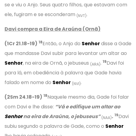
se e viu o Anjo. Seus quatro filhos, que estavam com
ele, fugiram e se esconderam
.
(NVT)
Davi compra a Eira de Araúna (Ornã)
18
(1Cr 21.18-19)
Então, o Anjo do
Senhor
disse a Gade
que mandasse Davi subir para levantar um altar ao
19
Senhor
, na eira de Ornã, o jebuseus
.
Davi foi
(ARA)
para lá, em obediência à palavra que Gade havia
falado em nome do
Senhor
.
(NVI)
18
(2Sm 24.18-19)
Naquele mesmo dia, Gade foi falar
com Davi e lhe disse:
“Vá e edifique um altar ao
19
Senhor
na eira de Araúna, o jebuseus”
.
Davi
(NAA)
subiu segundo a palavra de Gade, como o
Senhor
lhe havia ordenado
.