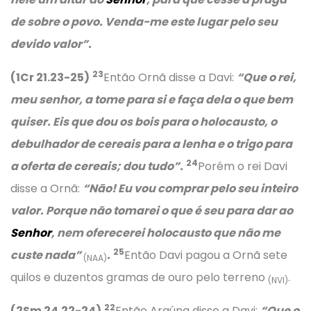
de sobre o povo. Venda-me este lugar pelo seu
devido valor”.
23
(1Cr 21.23-25)
Então Ornã disse a Davi:
“Que o rei,
meu senhor, a tome para si e faça dela o que bem
quiser. Eis que dou os bois para o holocausto, o
debulhador de cereais para a lenha e o trigo para
24
a oferta de cereais; dou tudo”.
Porém o rei Davi
disse a Ornã:
“Não! Eu vou comprar pelo seu inteiro
valor. Porque não tomarei o que é seu para dar ao
Senhor
, nem oferecerei holocausto que não me
25
custe nada”
.
Então Davi pagou a Ornã sete
(NAA)
quilos e duzentos gramas de ouro pelo terreno
.
(NVI)
22
(2Sm 24.22-24)
Então Araúna disse a Davi:
“Que o