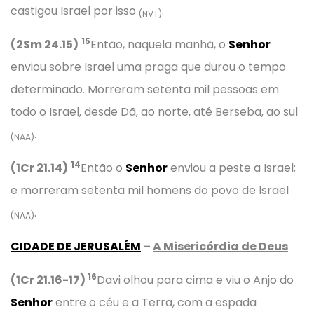
castigou Israel por isso
.
(NVT)
15
(2Sm 24.15)
Então, naquela manhã, o
Senhor
enviou sobre Israel uma praga que durou o tempo
determinado. Morreram setenta mil pessoas em
todo o Israel, desde Dã, ao norte, até Berseba, ao sul
.
(NAA)
14
(1Cr 21.14)
Então o
Senhor
enviou a peste a Israel;
e morreram setenta mil homens do povo de Israel
.
(NAA)
CIDADE DE JERUSALÉM
–
A Misericórdia de Deus
16
(1Cr 21.16-17)
Davi olhou para cima e viu o Anjo do
Senhor
entre o céu e a Terra, com a espada