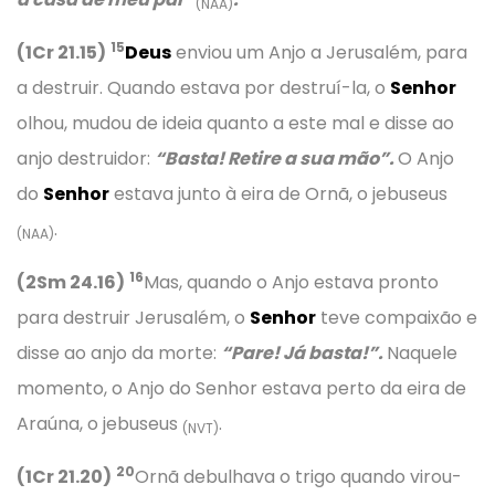
(NAA)
15
(1Cr 21.15)
Deus
enviou um Anjo a Jerusalém, para
a destruir. Quando estava por destruí-la, o
Senhor
olhou, mudou de ideia quanto a este mal e disse ao
anjo destruidor:
“Basta! Retire a sua mão”.
O Anjo
do
Senhor
estava junto à eira de Ornã, o jebuseus
.
(NAA)
16
(2Sm 24.16)
Mas, quando o Anjo estava pronto
para destruir Jerusalém, o
Senhor
teve compaixão e
disse ao anjo da morte:
“Pare! Já basta!”.
Naquele
momento, o Anjo do Senhor estava perto da eira de
Araúna, o jebuseus
.
(NVT)
20
(1Cr 21.20)
Ornã debulhava o trigo quando virou-