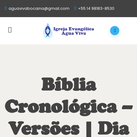
aguavivabocaina@gmail.com
+55 14 98183-8530
Bíblia
Cronológica –
Versões | Dia