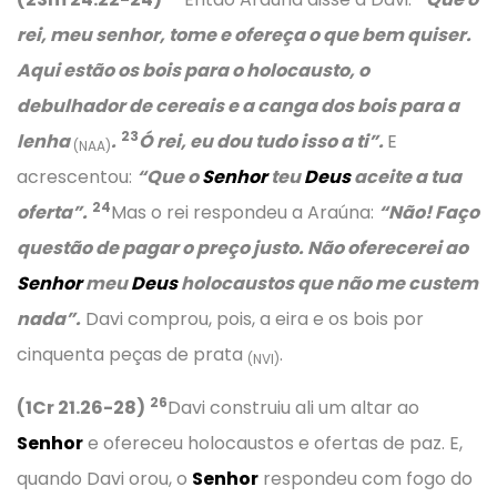
rei, meu senhor, tome e ofereça o que bem quiser.
Aqui estão os bois para o holocausto, o
debulhador de cereais e a canga dos bois para a
23
lenha
.
Ó rei, eu dou tudo isso a ti”.
E
(NAA)
acrescentou:
“Que o
Senhor
teu
Deus
aceite a tua
24
oferta”.
Mas o rei respondeu a Araúna:
“Não! Faço
questão de pagar o preço justo. Não oferecerei ao
Senhor
meu
Deus
holocaustos que não me custem
nada”.
Davi comprou, pois, a eira e os bois por
cinquenta peças de prata
.
(NVI)
26
(1Cr 21.26-28)
Davi construiu ali um altar ao
Senhor
e ofereceu holocaustos e ofertas de paz. E,
quando Davi orou, o
Senhor
respondeu com fogo do