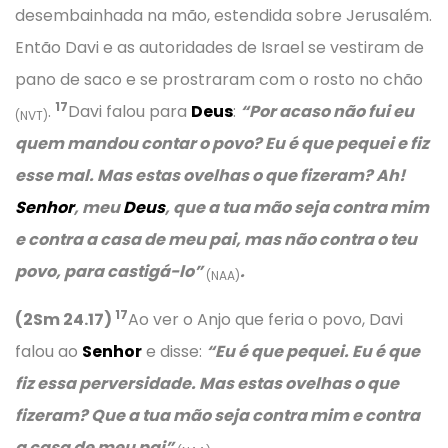
desembainhada na mão, estendida sobre Jerusalém.
Então Davi e as autoridades de Israel se vestiram de
pano de saco e se prostraram com o rosto no chão
17
.
Davi falou para
Deus
:
“Por acaso não fui eu
(NVT)
quem mandou contar o povo? Eu é que pequei e fiz
esse mal. Mas estas ovelhas o que fizeram? Ah!
Senhor
, meu
Deus
, que a tua mão seja contra mim
e contra a casa de meu pai, mas não contra o teu
povo, para castigá-lo”
.
(NAA)
17
(2Sm 24.17)
Ao ver o Anjo que feria o povo, Davi
falou ao
Senhor
e disse:
“Eu é que pequei. Eu é que
fiz essa perversidade. Mas estas ovelhas o que
fizeram? Que a tua mão seja contra mim e contra
a casa de meu pai”
.