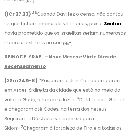
(NVI)
23
(1Cr 27.23)
Quando Davi fez o censo, não contou
os que tinham menos de vinte anos, pois o
Senhor
havia prometido que os israelitas seriam numerosos
como as estrelas no céu
.
(NVT)
REINO DE ISRAEL
–
Nove Meses e Vinte Dias de
Recenseamento
5
(2Sm 24.5-8)
Passaram o Jordão e acamparam
em Aroer, à direita da cidade que está no meio do
6
vale de Gade, e foram a Jazer.
Dali foram a Gileade
e chegaram até Cades, na terra dos heteus.
Seguiram a Dã-Jaã e viraram-se para
7
Sidom.
Chegaram à fortaleza de Tiro e a todas as