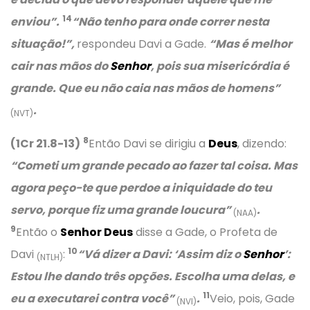
14
enviou”.
“Não tenho para onde correr nesta
situação!”,
respondeu Davi a Gade.
“Mas é melhor
cair nas mãos do
Senhor
, pois sua misericórdia é
grande. Que eu não caia nas mãos de homens”
.
(NVT)
8
(1Cr 21.8-13)
Então Davi se dirigiu a
Deus
, dizendo:
“Cometi um grande pecado ao fazer tal coisa. Mas
agora peço-te que perdoe a iniquidade do teu
servo, porque fiz uma grande loucura”
.
(NAA)
9
Então o
Senhor Deus
disse a Gade, o Profeta de
10
Davi
:
“Vá dizer a Davi:
‘Assim diz o
Senhor
’:
(NTLH)
Estou lhe dando três opções. Escolha uma delas, e
11
eu a executarei contra você”
.
Veio, pois, Gade
(NVI)