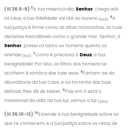
5
(Sl 36.5-9)
A tua misericórdia,
Senhor
, chega até
6
os céus, a tua fidelidade vai até as nuvens
.
A
(NAA)
tua justiça é firme como as altas montanhas; as tuas
decisões insondáveis como o grande mar. Senhor, ó
Senhor
, preserva tanto os homens quanto os
7
animais
.
Como é preciosa, ó
Deus
, a tua
(NVI)
benignidade! Por isso, os filhos dos homens se
8
acolhem à sombra das tuas asas.
Fartam-se da
abundância da tua Casa, e na torrente das tuas
9
delícias lhes dá de beber.
Pois em ti está o
manancial da vida; na tua luz, vemos a luz
.
(ARA)
10
(Sl 36.10-12)
Estende a tua benignidade sobre os
que te conhecem, e a tua justiça sobre os retos de