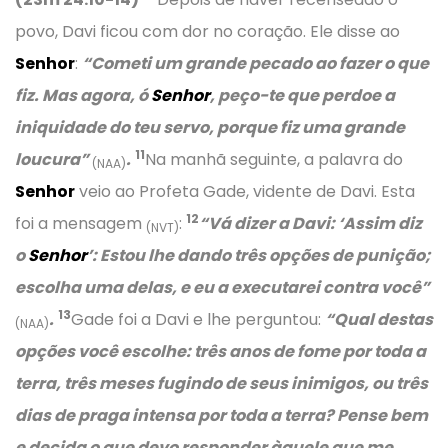
povo, Davi ficou com dor no coração. Ele disse ao
Senhor
:
“Cometi um grande pecado ao fazer o que
fiz. Mas agora, ó
Senhor
, peço-te que perdoe a
iniquidade do teu servo, porque fiz uma grande
11
loucura”
.
Na manhã seguinte, a palavra do
(NAA)
Senhor
veio ao Profeta Gade, vidente de Davi. Esta
12
foi a mensagem
:
“Vá dizer a Davi:
‘Assim diz
(NVT)
o
Senhor
’:
Estou lhe dando três opções de punição;
escolha uma delas, e eu a executarei contra você”
13
.
Gade foi a Davi e lhe perguntou:
“Qual destas
(NAA)
opções você escolhe: três anos de fome por toda a
terra, três meses fugindo de seus inimigos, ou três
dias de praga intensa por toda a terra? Pense bem
e decida o que devo responder àquele que me