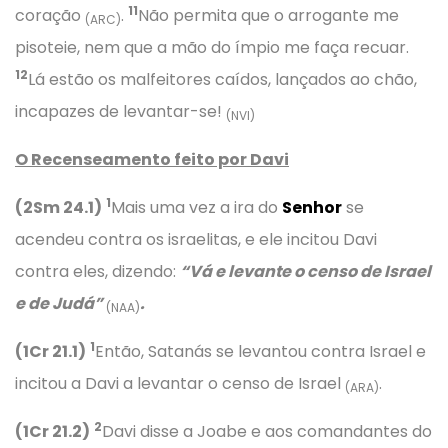
11
coração
.
Não permita que o arrogante me
(ARC)
pisoteie, nem que a mão do ímpio me faça recuar.
12
Lá estão os malfeitores caídos, lançados ao chão,
incapazes de levantar-se!
(NVI)
O Recenseamento feito por Davi
1
(2Sm 24.1)
Mais uma vez a ira do
Senhor
se
acendeu contra os israelitas, e ele incitou Davi
contra eles, dizendo:
“Vá e levante o censo de Israel
e de Judá”
.
(NAA)
1
(1Cr 21.1)
Então, Satanás se levantou contra Israel e
incitou a Davi a levantar o censo de Israel
.
(ARA)
2
(1Cr 21.2)
Davi disse a Joabe e aos comandantes do