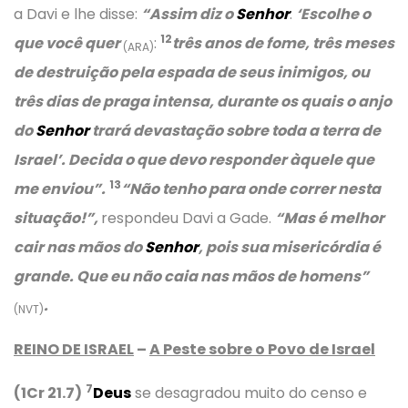
a Davi e lhe disse:
“Assim diz o
Senhor
:
‘Escolhe o
12
que você quer
:
três anos de fome, três meses
(ARA)
de destruição pela espada de seus inimigos, ou
três dias de praga intensa, durante os quais o anjo
do
Senhor
trará devastação sobre toda a terra de
Israel’.
Decida o que devo responder àquele que
13
me enviou”.
“Não tenho para onde correr nesta
situação!”,
respondeu Davi a Gade.
“Mas é melhor
cair nas mãos do
Senhor
, pois sua misericórdia é
grande. Que eu não caia nas mãos de homens”
.
(NVT)
REINO DE ISRAEL
–
A Peste sobre o Povo de Israel
7
(1Cr 21.7)
Deus
se desagradou muito do censo e