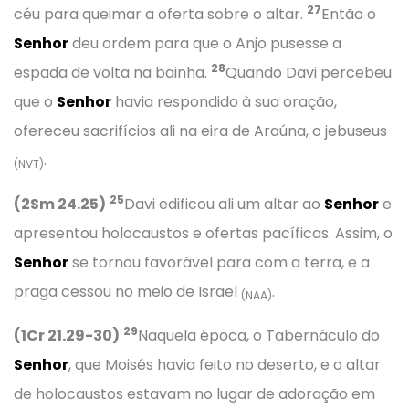
27
céu para queimar a oferta sobre o altar.
Então o
Senhor
deu ordem para que o Anjo pusesse a
28
espada de volta na bainha.
Quando Davi percebeu
que o
Senhor
havia respondido à sua oração,
ofereceu sacrifícios ali na eira de Araúna, o jebuseus
.
(NVT)
25
(2Sm 24.25)
Davi edificou ali um altar ao
Senhor
e
apresentou holocaustos e ofertas pacíficas. Assim, o
Senhor
se tornou favorável para com a terra, e a
praga cessou no meio de Israel
.
(NAA)
29
(1Cr 21.29-30)
Naquela época, o Tabernáculo do
Senhor
, que Moisés havia feito no deserto, e o altar
de holocaustos estavam no lugar de adoração em