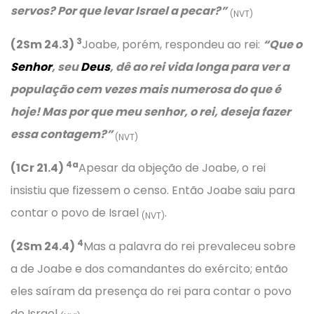
servos? Por que levar Israel a pecar?”
(NVT)
3
(2Sm 24.3)
Joabe, porém, respondeu ao rei:
“Que o
Senhor
, seu
Deus
, dê ao rei vida longa para ver a
população cem vezes mais numerosa do que é
hoje! Mas por que meu senhor, o rei, deseja fazer
essa contagem?”
(NVT)
4a
(1Cr 21.4)
Apesar da objeção de Joabe, o rei
insistiu que fizessem o censo. Então Joabe saiu para
contar o povo de Israel
.
(NVT)
4
(2Sm 24.4)
Mas a palavra do rei prevaleceu sobre
a de Joabe e dos comandantes do exército; então
eles saíram da presença do rei para contar o povo
de Israel
.