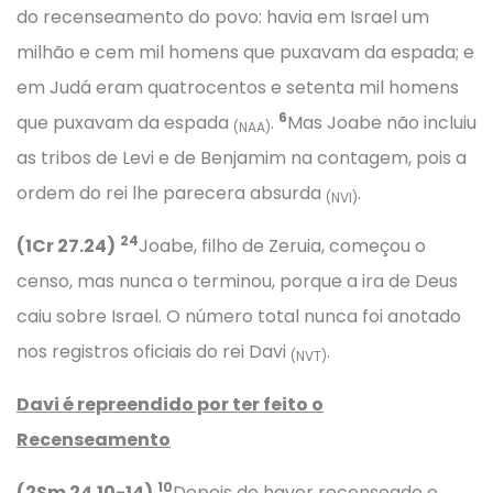
do recenseamento do povo: havia em Israel um
milhão e cem mil homens que puxavam da espada; e
em Judá eram quatrocentos e setenta mil homens
6
que puxavam da espada
.
Mas Joabe não incluiu
(NAA)
as tribos de Levi e de Benjamim na contagem, pois a
ordem do rei lhe parecera absurda
.
(NVI)
24
(1Cr 27.24)
Joabe, filho de Zeruia, começou o
censo, mas nunca o terminou, porque a ira de Deus
caiu sobre Israel. O número total nunca foi anotado
nos registros oficiais do rei Davi
.
(NVT)
Davi é repreendido por ter feito o
Recenseamento
10
(2Sm 24.10-14)
Depois de haver recenseado o