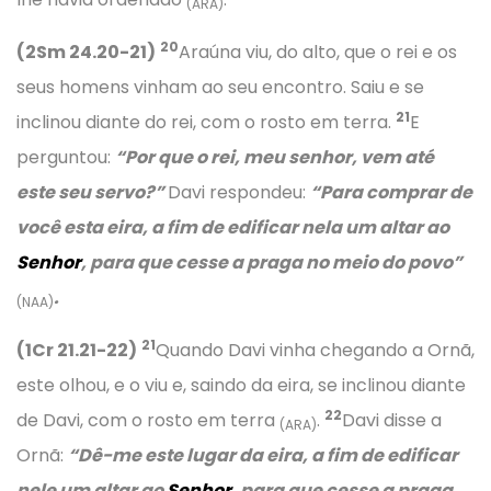
(ARA)
20
(2Sm 24.20-21)
Araúna viu, do alto, que o rei e os
seus homens vinham ao seu encontro. Saiu e se
21
inclinou diante do rei, com o rosto em terra.
E
perguntou:
“Por que o rei, meu senhor, vem até
este seu servo?”
Davi respondeu:
“Para comprar de
você esta eira, a fim de edificar nela um altar ao
Senhor
, para que cesse a praga no meio do povo”
.
(NAA)
21
(1Cr 21.21-22)
Quando Davi vinha chegando a Ornã,
este olhou, e o viu e, saindo da eira, se inclinou diante
22
de Davi, com o rosto em terra
.
Davi disse a
(ARA)
Ornã:
“Dê-me este lugar da eira, a fim de edificar
nele um altar ao
Senhor
, para que cesse a praga