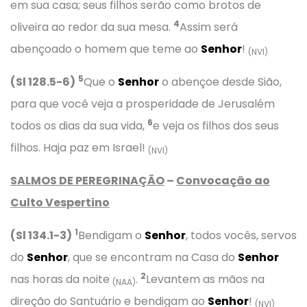
em sua casa; seus filhos serão como brotos de
4
oliveira ao redor da sua mesa.
Assim será
abençoado o homem que teme ao
Senhor
!
(NVI)
5
(Sl 128.5-6)
Que o
Senhor
o abençoe desde Sião,
para que você veja a prosperidade de Jerusalém
6
todos os dias da sua vida,
e veja os filhos dos seus
filhos. Haja paz em Israel!
(NVI)
SALMOS DE PEREGRINAÇÃO
–
Convocação ao
Culto Vespertino
1
(Sl 134.1-3)
Bendigam o
Senhor
, todos vocês, servos
do
Senhor
, que se encontram na Casa do
Senhor
2
nas horas da noite
.
Levantem as mãos na
(NAA)
direção do Santuário e bendigam ao
Senhor
!
(NVI)