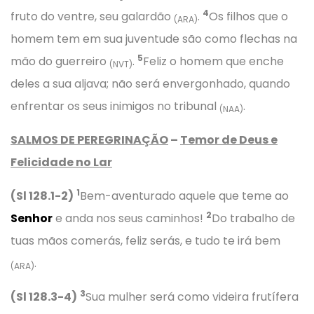
4
fruto do ventre, seu galardão
.
Os filhos que o
(ARA)
homem tem em sua juventude são como flechas na
5
mão do guerreiro
.
Feliz o homem que enche
(NVT)
deles a sua aljava; não será envergonhado, quando
enfrentar os seus inimigos no tribunal
.
(NAA)
SALMOS DE PEREGRINAÇÃO
–
Temor de Deus e
Felicidade no Lar
1
(Sl 128.1-2)
Bem-aventurado aquele que teme ao
2
Senhor
e anda nos seus caminhos!
Do trabalho de
tuas mãos comerás, feliz serás, e tudo te irá bem
.
(ARA)
3
(Sl 128.3-4)
Sua mulher será como videira frutífera