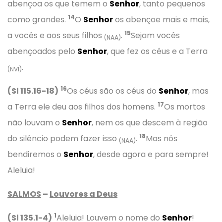
abençoa os que temem o
Senhor
, tanto pequenos
14
como grandes.
O
Senhor
os abençoe mais e mais,
15
a vocês e aos seus filhos
.
Sejam vocês
(NAA)
abençoados pelo
Senhor
, que fez os céus e a Terra
.
(NVI)
16
(Sl 115.16-18)
Os céus são os céus do
Senhor
, mas
17
a Terra ele deu aos filhos dos homens.
Os mortos
não louvam o
Senhor
, nem os que descem à região
18
do silêncio podem fazer isso
.
Mas nós
(NAA)
bendiremos o
Senhor
, desde agora e para sempre!
Aleluia!
SALMOS
–
Louvores a Deus
1
(Sl 135.1-4)
Aleluia! Louvem o nome do
Senhor
!