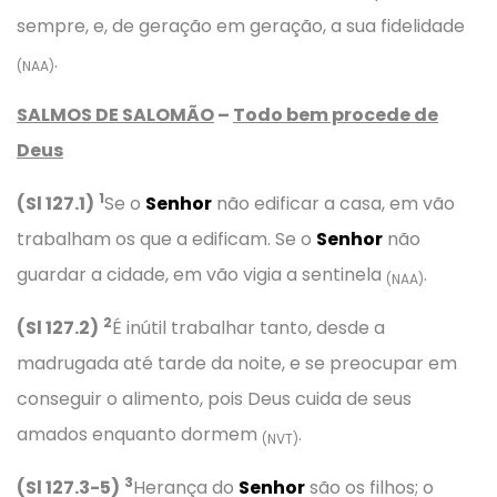
sempre, e, de geração em geração, a sua fidelidade
.
(NAA)
SALMOS DE SALOMÃO
–
Todo bem procede de
Deus
1
(Sl 127.1)
Se o
Senhor
não edificar a casa, em vão
trabalham os que a edificam. Se o
Senhor
não
guardar a cidade, em vão vigia a sentinela
.
(NAA)
2
(Sl 127.2)
É inútil trabalhar tanto, desde a
madrugada até tarde da noite, e se preocupar em
conseguir o alimento, pois Deus cuida de seus
amados enquanto dormem
.
(NVT)
3
(Sl 127.3-5)
Herança do
Senhor
são os filhos; o