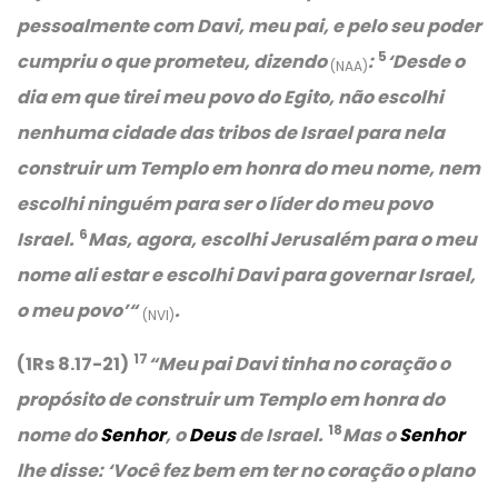
pessoalmente com Davi, meu pai, e pelo seu poder
5
cumpriu o que prometeu, dizendo
:
‘Desde o
(NAA)
dia em que tirei meu povo do Egito, não escolhi
nenhuma cidade das tribos de Israel para nela
construir um Templo em honra do meu nome, nem
escolhi ninguém para ser o líder do meu povo
6
Israel.
Mas, agora, escolhi Jerusalém para o meu
nome ali estar e escolhi Davi para governar Israel,
o meu povo’
“
.
(NVI)
17
(1Rs 8.17-21)
“Meu pai Davi tinha no coração o
propósito de construir um Templo em honra do
18
nome do
Senhor
, o
Deus
de Israel.
Mas o
Senhor
lhe disse:
‘Você fez bem em ter no coração o plano