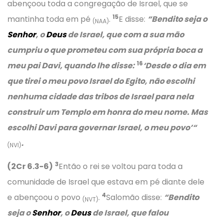
abençoou toda a congregação de Israel, que se
15
mantinha toda em pé
.
E disse:
“Bendito seja o
(NAA)
Senhor
, o
Deus
de Israel, que com a sua mão
cumpriu o que prometeu com sua própria boca a
16
meu pai Davi, quando lhe disse:
‘Desde o dia em
que tirei o meu povo Israel do Egito, não escolhi
nenhuma cidade das tribos de Israel para nela
construir um Templo em honra do meu nome. Mas
escolhi Davi para governar Israel, o meu povo’
“
.
(NVI)
3
(2Cr 6.3-6)
Então o rei se voltou para toda a
comunidade de Israel que estava em pé diante dele
4
e abençoou o povo
.
Salomão disse:
“Bendito
(NVT)
seja o
Senhor
, o
Deus
de Israel, que falou