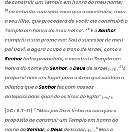
de construir um Templo em honra do meu nome;
19
no entanto, não será você que o construirá, mas
o seu filho, que procederá de você; ele construirá o
20
Templo em honra do meu nome’.
E o
Senhor
cumpriu a sua promessa: Sou o sucessor de meu
pai Davi, e agora ocupo o trono de Israel, como o
Senhor
tinha prometido, e construí o Templo em
21
honra do nome do
Senhor
, o
Deus
de Israel
.
E
(NVI)
preparei nele um lugar para a Arca que contém a
aliança que o
Senhor
fez com nossos
antepassados quando os tirou do Egito”
.
(NAA)
7
(2Cr 6.7-11)
“Meu pai Davi tinha no coração o
propósito de construir um Templo em honra do
8
nome do
Senhor
, o
Deus
de Israel
.
Mas o
(NVI)