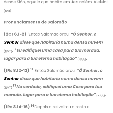
desde Sião, aquele que habita em Jerusalém. Aleluia!
(NVI)
Pronunciamento de Salomão
1
(2Cr 6.1-2)
Então Salomão orou:
“Ó Senhor, o
Senhor
disse que habitaria numa densa nuvem
2
.
Eu edifiquei uma casa para tua morada,
(NVT)
lugar para a tua eterna habitação”
.
(NAA)
12
(1Rs 8.12-13)
Então Salomão orou:
“Ó Senhor, o
Senhor
disse que habitaria numa densa nuvem
13
Na verdade, edifiquei uma Casa para tua
(NVT)
morada, lugar para a tua eterna habitação”
.
(NAA)
14
(1Rs 8.14-16)
Depois o rei voltou o rosto e