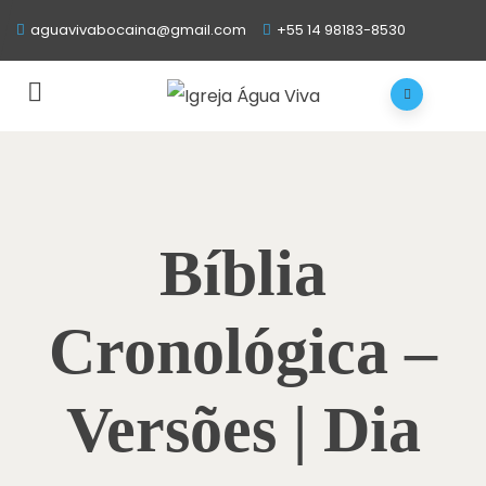
aguavivabocaina@gmail.com
+55 14 98183-8530
Bíblia
Cronológica –
Versões | Dia