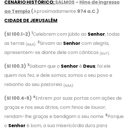
CENÁRIO HISTÓRICO
:
SALMOS
–
Hino de Ingresso
ao Templo
(
Aproximadamente
974 a.C.)
CIDADE DE JERUSALÉM
1
(Sl 100.1-2)
Celebrem com júbilo ao
Senhor
, todas
2
as terras
.
Sirvam ao
Senhor
com alegria,
(NAA)
apresentem-se diante dele com cânticos
.
(NVT)
3
(Sl 100.3)
Saibam que o
Senhor
é
Deus
; foi ele
quem nos fez, e dele somos; somos o seu povo e
rebanho do seu pastoreio
.
(NAA)
4
(Sl 100.4-5)
Entrem por suas portas com ações de
graças e nos seus átrios, com hinos de louvor;
5
rendam-lhe graças e bendigam o seu nome.
Porque
o
Senhor
é bom, a sua misericórdia dura para