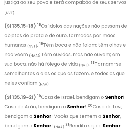
justiça ao seu povo e terá compaixão de seus servos
.
(NVT)
15
(Sl 135.15-18)
Os ídolos das nações não passam de
objetos de prata e de ouro, formados por mãos
16
humanas
.
Têm boca e não falam; têm olhos e
(NVT)
não veem
; Têm ouvidos, mas não ouvem; em
(NAA)
18
sua boca, não há fôlego de vida
.
Tornam-se
(NVT)
semelhantes a eles os que os fazem, e todos os que
neles confiam
.
(NAA)
19
(Sl 135.19-21)
Casa de Israel, bendigam o
Senhor
!
20
Casa de Arão, bendigam o
Senhor
!
Casa de Levi,
bendigam o
Senhor
! Vocês que temem o
Senhor
,
21
bendigam o
Senhor
!
Bendito seja o
Senhor
(NAA)