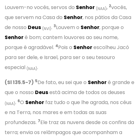
2
Louvem-no vocês, servos do
Senhor
,
vocês,
(NAA)
que servem na Casa do
Senhor
, nos pátios da Casa
3
de nosso
Deus
.
Louvem o
Senhor
, porque o
(NVI)
Senhor
é bom; cantem louvores ao seu nome,
4
porque é agradável.
Pois o
Senhor
escolheu Jacó
para ser dele, e Israel, para ser o seu tesouro
especial
.
(NAA)
5
(Sl 135.5-7)
De fato, eu sei que o
Senhor
é grande e
que o nosso
Deus
está acima de todos os deuses
6
.
O
Senhor
faz tudo o que lhe agrada, nos céus
(NAA)
e na Terra, nos mares e em todas as suas
7
profundezas.
Ele traz as nuvens desde os confins da
terra; envia os relâmpagos que acompanham a