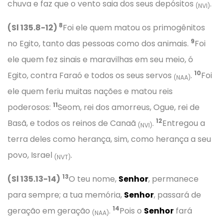
chuva e faz que o vento saia dos seus depósitos
.
(NVI)
8
(Sl 135.8-12)
Foi ele quem matou os primogênitos
9
no Egito, tanto das pessoas como dos animais.
Foi
ele quem fez sinais e maravilhas em seu meio, ó
10
Egito, contra Faraó e todos os seus servos
.
Foi
(NAA)
ele quem feriu muitas nações e matou reis
11
poderosos:
Seom, rei dos amorreus, Ogue, rei de
12
Basã, e todos os reinos de Canaã
.
Entregou a
(NVI)
terra deles como herança, sim, como herança a seu
povo, Israel
.
(NVT)
13
(Sl 135.13-14)
O teu nome,
Senhor
, permanece
para sempre; a tua memória,
Senhor
, passará de
14
geração em geração
.
Pois o
Senhor
fará
(NAA)