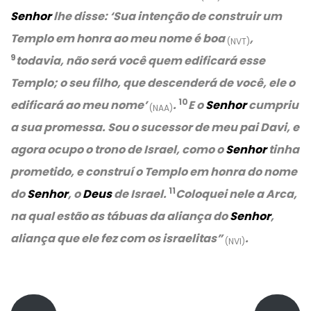
Senhor
lhe disse: ‘Sua intenção de construir um
Templo em honra ao meu nome é boa
,
(NVT)
9
todavia, não será você quem edificará esse
Templo; o seu filho, que descenderá de você, ele o
10
edificará ao meu nome’
.
E o
Senhor
cumpriu
(NAA)
a sua promessa. Sou o sucessor de meu pai Davi, e
agora ocupo o trono de Israel, como o
Senhor
tinha
prometido, e construí o Templo em honra do nome
11
do
Senhor
, o
Deus
de Israel.
Coloquei nele a Arca,
na qual estão as tábuas da aliança do
Senhor
,
aliança que ele fez com os israelitas”
.
(NVI)