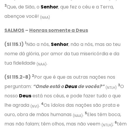
3
Que, de Sião, o
Senhor
, que fez o céu e a Terra,
abençoe você!
(NAA)
SALMOS
–
Honras somente a Deus
1
(Sl 115.1)
Não a nós,
Senhor
, não a nós, mas ao teu
nome dá glória, por amor da tua misericórdia e da
tua fidelidade
.
(NAA)
2
(Sl 115.2-8)
Por que é que as outras nações nos
3
perguntam:
“Onde está o
Deus
de vocês?”
O
(NTLH)
nosso
Deus
está nos céus, e pode fazer tudo o que
4
lhe agrada
.
Os ídolos das nações são prata e
(NVI)
5
ouro, obra de mãos humanas
.
Eles têm boca,
(NAA)
6
mas não falam; têm olhos, mas não veem
;
têm
(NTLH)