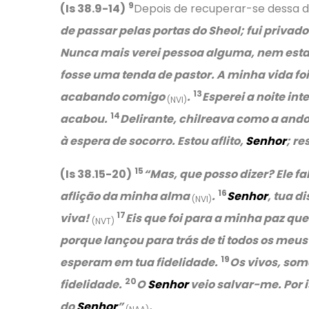
9
(Is 38.9-14)
Depois de recuperar-se dessa do
de passar pelas portas do Sheol; fui privad
Nunca mais verei pessoa alguma, nem est
fosse uma tenda de pastor. A minha vida foi
13
acabando comigo
.
Esperei a noite in
(NVI)
14
acabou.
Delirante, chilreava como a and
à espera de socorro. Estou aflito,
Senhor
; r
15
(Is 38.15-20)
“
Mas, que posso dizer? Ele f
16
aflição da minha alma
.
Senhor
, tua d
(NVI)
17
viva!
Eis que foi para a minha paz qu
(NVT)
porque lançou para trás de ti todos os meu
19
esperam em tua fidelidade.
Os vivos, som
20
fidelidade.
O
Senhor
veio salvar-me. Por 
do
Senhor
”
.