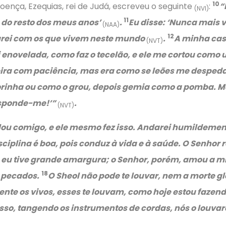
10
ença, Ezequias, rei de Judá, escreveu o seguinte
:
“
(NVI)
11
o do resto dos meus anos’
.
Eu disse: ‘Nunca mais v
(NAA)
12
arei com os que vivem neste mundo
.
A minha cas
(NVT)
 enovelada, como faz o tecelão, e ele me cortou como u
teira com paciência, mas era como se leões me desped
orinha ou como o grou, depois gemia como a pomba. M
esponde-me!’”
.
(NVT)
alou comigo, e ele mesmo fez isso. Andarei humildemen
isciplina é boa, pois conduz à vida e à saúde. O Senho
e eu tive grande amargura; o Senhor, porém, amou a m
18
s pecados.
O Sheol não pode te louvar, nem a morte gl
ente os vivos, esses te louvam, como hoje estou fazendo
isso, tangendo os instrumentos de cordas, nós o louva