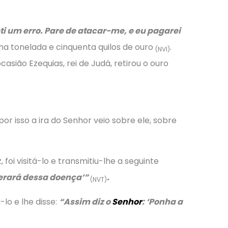
i um erro. Pare de atacar-me, e eu pagarei
uma tonelada e cinquenta quilos de ouro
.
(NVI)
casião Ezequias, rei de Judá, retirou o ouro
r isso a ira do Senhor veio sobre ele, sobre
foi visitá-lo e transmitiu-lhe a seguinte
perará dessa doença’
”
.
(NVT)
-lo e lhe disse:
“Assim diz o
Senhor
: ‘Ponha a