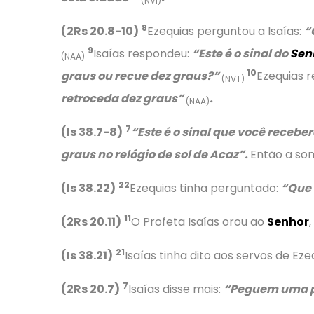
(NVI)
8
(2Rs 20.8-10)
Ezequias perguntou a Isaías:
“
9
Isaías respondeu:
“Este é o sinal do
Sen
(NAA)
10
graus ou recue dez graus?”
Ezequias 
(NVT)
retroceda dez graus”
.
(NAA)
7
(Is 38.7-8)
“Este é o sinal que você recebe
graus no relógio de sol de Acaz”.
Então a som
22
(Is 38.22)
Ezequias tinha perguntado:
“Que 
11
(2Rs 20.11)
O Profeta Isaías orou ao
Senhor
21
(Is 38.21)
Isaías tinha dito aos servos de Eze
7
(2Rs 20.7)
Isaías disse mais:
“Peguem uma pa