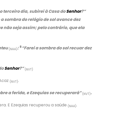
 terceiro dia, subirei à Casa do
Senhor
?”
a sombra do relógio de sol avance dez
e não seja assim; pelo contrário, que ela
8
eteu
:
“
Farei a sombra do sol recuar dez
(NAA)
do
Senhor
?”
(NVT)
 Acaz
.
(NVT)
re a ferida, e Ezequias se recuperará”
.
(NVT)
era. E Ezequias recuperou a saúde
.
(NAA)