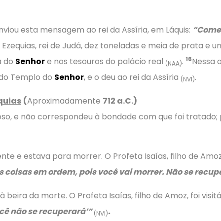
enviou esta mensagem ao rei da Assíria, em Láquis:
“Comet
e Ezequias, rei de Judá, dez toneladas e meia de prata e 
16
a do
Senhor
e nos tesouros do palácio real
.
Nessa o
(NAA)
 do Templo do
Senhor
, e o deu ao rei da Assíria
.
(NVI)
quias
(
Aproximadamente
712 a.C.)
so, e não correspondeu à bondade com que foi tratado; po
te e estava para morrer. O Profeta Isaías, filho de Amoz, 
s coisas em ordem, pois você vai morrer. Não se recu
 beira da morte. O Profeta Isaías, filho de Amoz, foi visitá
cê não se recuperará’”
.
(NVI)