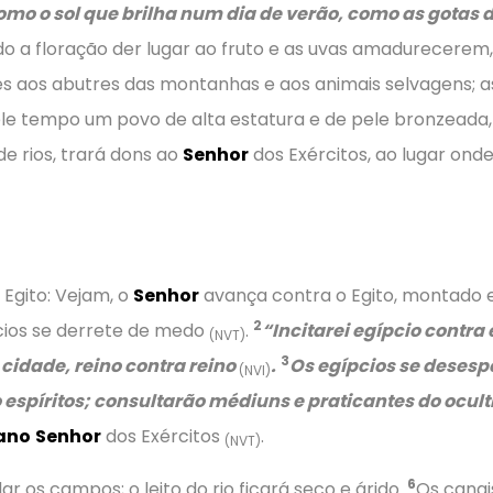
 como o sol que brilha num dia de verão, como as gota
ndo a floração der lugar ao fruto e as uvas amadurecerem
s aos abutres das montanhas e aos animais selvagens; as
le tempo um povo de alta estatura e de pele bronzeada
e rios, trará dons ao
Senhor
dos Exércitos, ao lugar ond
Egito: Vejam, o
Senhor
avança contra o Egito, montado 
2
cios se derrete de medo
.
“Incitarei egípcio contra
(NVT)
3
 cidade, reino contra reino
.
Os egípcios se desespe
(NVI)
 espíritos; consultarão médiuns e praticantes do ocul
ano
Senhor
dos Exércitos
.
(NVT)
6
ar os campos; o leito do rio ficará seco e árido.
Os canais