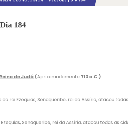
BÍBLIA CRONOLÓGICA – VERSÕES | DIA 184
 Dia 184
 Reino de Judá
(
Aproximadamente
713 a.C.)
o rei Ezequias, Senaqueribe, rei da Assíria, atacou todas
zequias, Senaqueribe, rei da Assíria, atacou todas as cid