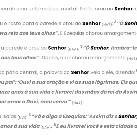
eceu de uma enfermidade mortal. Então orou ao
Senhor
,
3
ou o rosto para a parede e orou ao
Senhor
:
“Ó
Senh
(NVT)
era reto aos teus olhos”.
E Ezequias chorou amargamen
3
a a parede e orou ao
Senhor
.
“Ó
Senhor
, lembra-te
(NAA)
 aos teus olhos”.
Depois, o rei chorou amargamente
(NVT)
do pátio central, a palavra do
Senhor
veio a ele, dizendo:
u pai’:
‘Ouvi a sua oração e vi as suas lágrimas. Eis que
nze anos à sua vida e livrarei das mãos do rei da Assír
por amor a Davi, meu servo’”
.
(NAA)
5
a Isaías
:
“Vá e diga a Ezequias:
‘Assim diz o
Senhor
(NVI)
6
 anos à sua vida
.
E eu livrarei você e esta cidade 
(NAA)