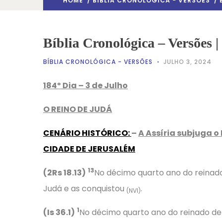
HOME
/
BÍBLIA CRONOLÓGICA - VERSÕES
/ 
Bíblia Cronológica – Versões |
BÍBLIA CRONOLÓGICA - VERSÕES
JULHO 3, 2024
184º Dia – 3 de Julho
O REINO DE JUDÁ
CENÁRIO HISTÓRICO
:
–
A Assíria subjuga o
CIDADE DE JERUSALÉM
13
(2Rs 18.13)
No décimo quarto ano do reinado d
Judá e as conquistou
.
(NVI)
1
(Is 36.1)
No décimo quarto ano do reinado de E