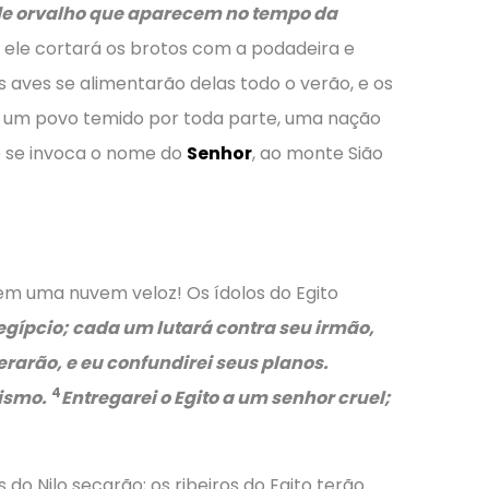
s de orvalho que aparecem no tempo da
, ele cortará os brotos com a podadeira e
 aves se alimentarão delas todo o verão, e os
, um povo temido por toda parte, uma nação
e se invoca o nome do
Senhor
, ao monte Sião
em uma nuvem veloz! Os ídolos do Egito
 egípcio; cada um lutará contra seu irmão,
rarão, e eu confundirei seus planos.
4
tismo.
Entregarei o Egito a um senhor cruel;
 do Nilo secarão; os ribeiros do Egito terão