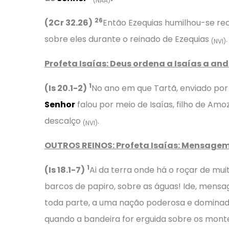
(NAA)
26
(2Cr 32.26)
Então Ezequias humilhou-se re
sobre eles durante o reinado de Ezequias
.
(NVI)
Profeta Isaías: Deus ordena a Isaías a an
1
(Is 20.1-2)
No ano em que Tartã, enviado por S
Senhor
falou por meio de Isaías, filho de Amoz
descalço
.
(NVI)
OUTROS REINOS: Profeta Isaías: Mensagem
1
(Is 18.1-7)
Ai da terra onde há o roçar de muit
barcos de papiro, sobre as águas! Ide, mensa
toda parte, a uma nação poderosa e dominador
quando a bandeira for erguida sobre os monte