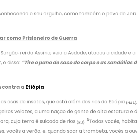
conhecendo o seu orgulho, como também o povo de Jerusa
dar como Prisioneiro de Guerra
argão, rei da Assíria, veio a Asdode, atacou a cidade e 
, e disse:
“Tire o pano de saco do corpo e as sandálias 
 contra a
Etiópia
as asas de insetos, que está além dos rios da Etiópia
(NAA)
geiros velozes, a uma nação de gente de alta estatura e
3
a, cuja terra é sulcada de rios
.
Todos vocês, habita
(BJ)
s, vocês a verão, e, quando soar a trombeta, vocês a ou