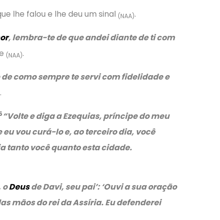
 que lhe falou e lhe deu um sinal
.
(NAA)
or
, lembra-te de que andei diante de ti com
te
.
(NAA)
 de como sempre te servi com fidelidade e
.
5
“Volte e diga a Ezequias, príncipe do meu
 eu vou curá-lo e, ao terceiro dia, você
ia tanto você quanto esta cidade.
, o
Deus
de Davi, seu pai’:
‘Ouvi a sua oração
das mãos do rei da Assíria. Eu defenderei