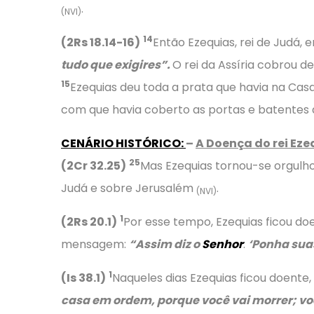
.
(NVI)
14
(2Rs 18.14-16)
Então Ezequias, rei de Judá, 
tudo que exigires”.
O rei da Assíria cobrou d
15
Ezequias deu toda a prata que havia na Cas
com que havia coberto as portas e batentes
CENÁRIO HISTÓRICO
:
–
A Doença do rei Eze
25
(2Cr 32.25)
Mas Ezequias tornou-se orgulho
Judá e sobre Jerusalém
.
(NVI)
1
(2Rs 20.1)
Por esse tempo, Ezequias ficou doen
mensagem:
“Assim diz o
Senhor
:
‘Ponha sua
1
(Is 38.1)
Naqueles dias Ezequias ficou doente, à
casa em ordem, porque você vai morrer; vo