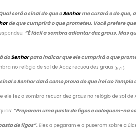
Qual será o sinal de que o
Senhor
me curará e de que, ao
hor
de que cumprirá o que prometeu. Você prefere que 
respondeu:
“É fácil a sombra adiantar dez graus. Mas qu
rá do
Senhor
para indicar que ele cumprirá o que prom
bra no relógio de sol de Acaz recuou dez graus
.
(NVT)
sinal o Senhor dará como prova de que irei ao Templo 
, e ele fez a sombra recuar dez graus no relógio de sol de
quias:
“Preparem uma pasta de figos e coloquem-na sob
sta de figos”.
Eles a pegaram e a puseram sobre a úlc