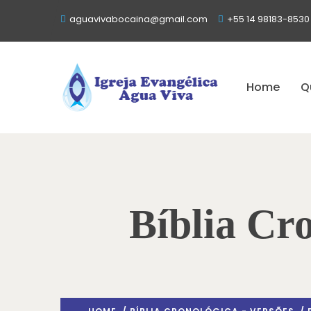
aguavivabocaina@gmail.com
+55 14 98183-8530
Home
Q
Bíblia Cro