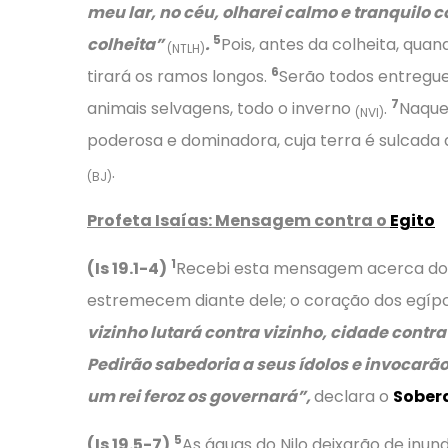
meu lar, no céu, olharei calmo e tranquilo
5
colheita”
.
Pois, antes da colheita, qua
(NTLH)
6
tirará os ramos longos.
Serão todos entregue
7
animais selvagens, todo o inverno
.
Naque
(NVI)
poderosa e dominadora, cuja terra é sulcada d
.
(BJ)
Profeta Isaías: Mensagem contra o
Egito
1
(Is 19.1-4)
Recebi esta mensagem acerca do 
estremecem diante dele; o coração dos egíp
vizinho lutará contra vizinho, cidade contra
Pedirão sabedoria a seus ídolos e invocarão
um rei feroz os governará”,
declara o
Sober
5
(Is 19.5-7)
As águas do Nilo deixarão de inund