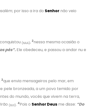
lém; por isso a ira do
Senhor
não veio
2
a conquistou
,
nessa mesma ocasião o
(NAA)
dos pés”.
Ele obedeceu, e passou a andar nu e
2
,
que envia mensageiros pelo mar, em
 de pele bronzeada, a um povo temido por
ntes do mundo, vocês que vivem na terra,
4
virão
.
Pois o
Senhor Deus
me disse:
“Do
(NVI)