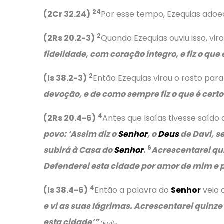
24
(2Cr 32.24)
Por esse tempo, Ezequias ado
2
(2Rs 20.2-3)
Quando Ezequias ouviu isso, vir
fidelidade, com coração íntegro, e fiz o que 
2
(Is 38.2-3)
Então Ezequias virou o rosto par
devoção, e de como sempre fiz o que é certo
4
(2Rs 20.4-6)
Antes que Isaías tivesse saído 
povo:
‘Assim diz o
Senhor
, o
Deus
de Davi, se
6
subirá à Casa do
Senhor
.
Acrescentarei qui
Defenderei esta cidade por amor de mim e 
4
(Is 38.4-6)
Então a palavra do
Senhor
veio 
e vi as suas lágrimas. Acrescentarei quinze
esta cidade’”
.