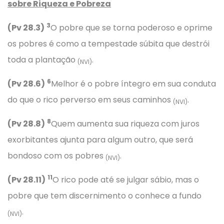
sobre Riqueza e Pobreza
3
(Pv 28.3)
O pobre que se torna poderoso e oprime
os pobres é como a tempestade súbita que destrói
toda a plantação
.
(NVI)
6
(Pv 28.6)
Melhor é o pobre íntegro em sua conduta
do que o rico perverso em seus caminhos
.
(NVI)
8
(Pv 28.8)
Quem aumenta sua riqueza com juros
exorbitantes ajunta para algum outro, que será
bondoso com os pobres
.
(NVI)
11
(Pv 28.11)
O rico pode até se julgar sábio, mas o
pobre que tem discernimento o conhece a fundo
.
(NVI)