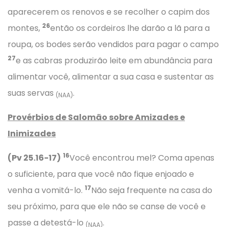
aparecerem os renovos e se recolher o capim dos
26
montes,
então os cordeiros lhe darão a lã para a
roupa, os bodes serão vendidos para pagar o campo
27
e as cabras produzirão leite em abundância para
alimentar você, alimentar a sua casa e sustentar as
suas servas
.
(NAA)
Provérbios
de Salomão sobre Amizades e
Inimizades
16
(Pv 25.16-17)
Você encontrou mel? Coma apenas
o suficiente, para que você não fique enjoado e
17
venha a vomitá-lo.
Não seja frequente na casa do
seu próximo, para que ele não se canse de você e
passe a detestá-lo
.
(NAA)