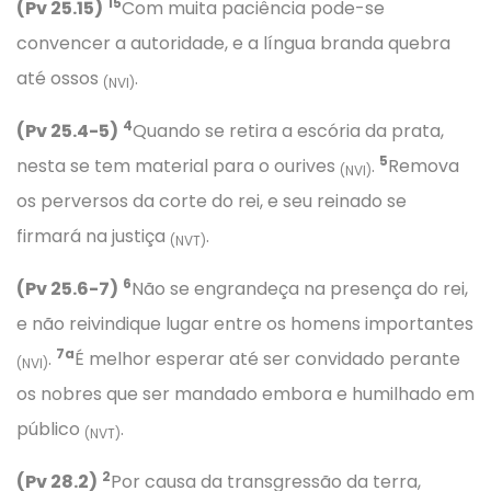
15
(Pv 25.15)
Com muita paciência pode-se
convencer a autoridade, e a língua branda quebra
até ossos
.
(NVI)
4
(Pv 25.4-5)
Quando se retira a escória da prata,
5
nesta se tem material para o ourives
.
Remova
(NVI)
os perversos da corte do rei, e seu reinado se
firmará na justiça
.
(NVT)
6
(Pv 25.6-7)
Não se engrandeça na presença do rei,
e não reivindique lugar entre os homens importantes
7a
.
É melhor esperar até ser convidado perante
(NVI)
os nobres que ser mandado embora e humilhado em
público
.
(NVT)
2
(Pv 28.2)
Por causa da transgressão da terra,