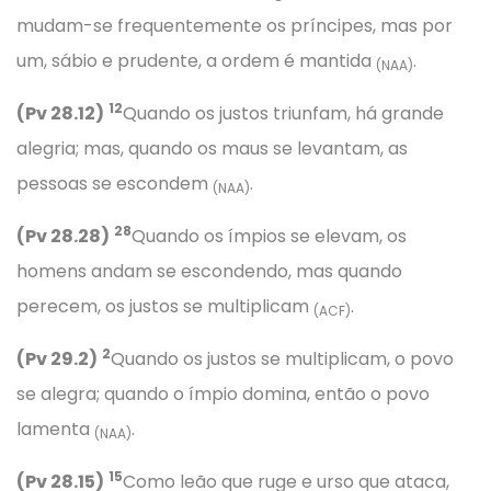
mudam-se frequentemente os príncipes, mas por
um, sábio e prudente, a ordem é mantida
.
(NAA)
12
(Pv 28.12)
Quando os justos triunfam, há grande
alegria; mas, quando os maus se levantam, as
pessoas se escondem
.
(NAA)
28
(Pv 28.28)
Quando os ímpios se elevam, os
homens andam se escondendo, mas quando
perecem, os justos se multiplicam
.
(ACF)
2
(Pv 29.2)
Quando os justos se multiplicam, o povo
se alegra; quando o ímpio domina, então o povo
lamenta
.
(NAA)
15
(Pv 28.15)
Como leão que ruge e urso que ataca,