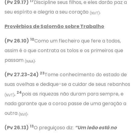
17
(Pv 29.17)
Discipline seus filhos, e eles darão paz a
seu espírito e alegria a seu coração
.
(NVT)
Provérbios
de Salomão sobre Trabalho
10
(Pv 26.10)
Como um flecheiro que fere a todos,
assim é o que contrata os tolos e os primeiros que
passam
.
(NAA)
23
(Pv 27.23-24)
Tome conhecimento do estado de
suas ovelhas e dedique-se a cuidar de seus rebanhos
24
,
pois as riquezas não duram para sempre, e
(NVT)
nada garante que a coroa passe de uma geração a
outra
.
(NVI)
13
(Pv 26.13)
O preguiçoso diz:
“Um leão está no