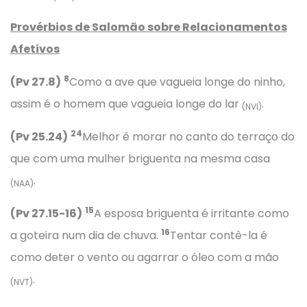
Provérbios
de Salomão sobre Relacionamentos
Afetivos
8
(Pv 27.8)
Como a ave que vagueia longe do ninho,
assim é o homem que vagueia longe do lar
.
(NVI)
24
(Pv 25.24)
Melhor é morar no canto do terraço do
que com uma mulher briguenta na mesma casa
.
(NAA)
15
(Pv 27.15-16)
A esposa briguenta é irritante como
16
a goteira num dia de chuva.
Tentar contê-la é
como deter o vento ou agarrar o óleo com a mão
.
(NVT)