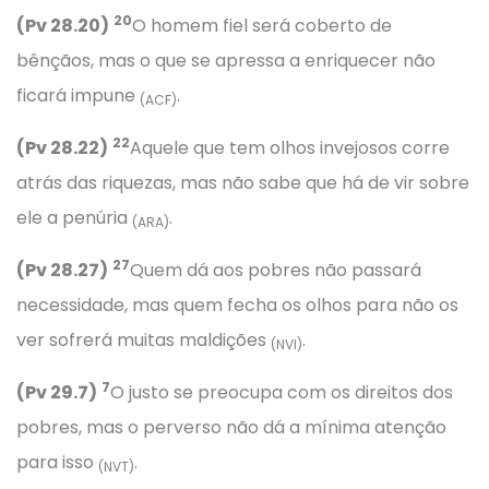
20
(Pv 28.20)
O homem fiel será coberto de
bênçãos, mas o que se apressa a enriquecer não
ficará impune
.
(ACF)
22
(Pv 28.22)
Aquele que tem olhos invejosos corre
atrás das riquezas, mas não sabe que há de vir sobre
ele a penúria
.
(ARA)
27
(Pv 28.27)
Quem dá aos pobres não passará
necessidade, mas quem fecha os olhos para não os
ver sofrerá muitas maldições
.
(NVI)
7
(Pv 29.7)
O justo se preocupa com os direitos dos
pobres, mas o perverso não dá a mínima atenção
para isso
.
(NVT)