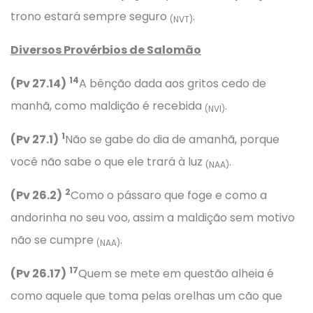
trono estará sempre seguro
.
(NVT)
Diversos Provérbios
de Salomão
14
(Pv 27.14)
A bênção dada aos gritos cedo de
manhã, como maldição é recebida
.
(NVI)
1
(Pv 27.1)
Não se gabe do dia de amanhã, porque
você não sabe o que ele trará à luz
.
(NAA)
2
(Pv 26.2)
Como o pássaro que foge e como a
andorinha no seu voo, assim a maldição sem motivo
não se cumpre
.
(NAA)
17
(Pv 26.17)
Quem se mete em questão alheia é
como aquele que toma pelas orelhas um cão que