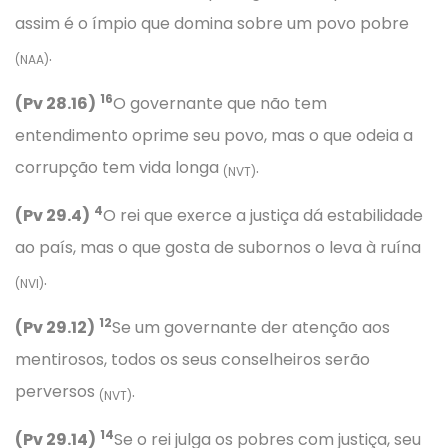
assim é o ímpio que domina sobre um povo pobre
.
(NAA)
16
(Pv 28.16)
O governante que não tem
entendimento oprime seu povo, mas o que odeia a
corrupção tem vida longa
.
(NVT)
4
(Pv 29.4)
O rei que exerce a justiça dá estabilidade
ao país, mas o que gosta de subornos o leva à ruína
.
(NVI)
12
(Pv 29.12)
Se um governante der atenção aos
mentirosos, todos os seus conselheiros serão
perversos
.
(NVT)
14
(Pv 29.14)
Se o rei julga os pobres com justiça, seu