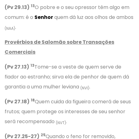
13
(Pv 29.13)
O pobre e o seu opressor têm algo em
comum: é o
Senhor
quem dá luz aos olhos de ambos
.
(NAA)
Provérbios
de Salomão sobre Transações
Comerciais
13
(Pv 27.13)
Tome-se a veste de quem serve de
fiador ao estranho; sirva ela de penhor de quem dá
garantia a uma mulher leviana
.
(NVI)
18
(Pv 27.18)
Quem cuida da figueira comerá de seus
frutos; quem protege os interesses de seu senhor
será recompensado
.
(NVT)
25
(Pv 27.25-27)
Quando o feno for removido,