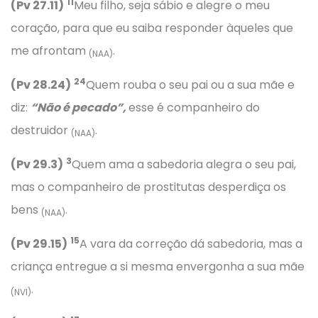
11
(Pv 27.11)
Meu filho, seja sábio e alegre o meu
coração, para que eu saiba responder àqueles que
me afrontam
.
(NAA)
24
(Pv 28.24)
Quem rouba o seu pai ou a sua mãe e
diz:
“Não é pecado”,
esse é companheiro do
destruidor
.
(NAA)
3
(Pv 29.3)
Quem ama a sabedoria alegra o seu pai,
mas o companheiro de prostitutas desperdiça os
bens
.
(NAA)
15
(Pv 29.15)
A vara da correção dá sabedoria, mas a
criança entregue a si mesma envergonha a sua mãe
.
(NVI)