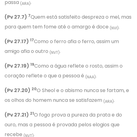
passa
.
(ARA)
7
(Pv 27.7)
Quem está satisfeito despreza o mel, mas
para quem tem fome até o amargo é doce
.
(NVI)
17
(Pv 27.17)
Como o ferro afia o ferro, assim um
amigo afia o outro
.
(NVT)
19
(Pv 27.19)
Como a água reflete o rosto, assim o
coração reflete o que a pessoa é
.
(NAA)
20
(Pv 27.20)
O Sheol e o abismo nunca se fartam, e
os olhos do homem nunca se satisfazem
.
(ARA)
21
(Pv 27.21)
O fogo prova a pureza da prata e do
ouro, mas a pessoa é provada pelos elogios que
recebe
.
(NVT)