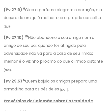
9
(Pv 27.9)
Óleo e perfume alegram o coração, e a
doçura do amigo é melhor que o próprio conselho
.
(BJ)
10
(Pv 27.10)
Não abandone o seu amigo nem o
amigo de seu pai; quando for atingido pela
adversidade não vá para a casa de seu irmão;
melhor é o vizinho próximo do que o irmão distante
.
(NVI)
5
(Pv 29.5)
Quem bajula os amigos prepara uma
armadilha para os pés deles
.
(NVT)
Provérbios
de Salomão sobre Paternidade