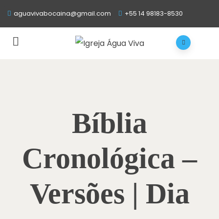
aguavivabocaina@gmail.com
+55 14 98183-8530
Bíblia
Cronológica –
Versões | Dia