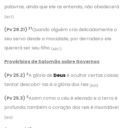
palavras; ainda que ele as entenda, não obedecerá
.
(NVT)
21
(Pv 29.21)
Quando alguém cria delicadamente o
seu servo desde a mocidade, por derradeiro ele
quererá ser seu filho
.
(ARC)
Provérbios
de Salomão sobre Governos
2
(Pv 25.2)
A glória de
Deus
é ocultar certas coisas;
tentar descobri-las é a glória dos reis
.
(NVI)
3
(Pv 25.3)
Assim como o céu é elevado e a terra é
profunda, também o coração dos reis é insondável
.
(NVI)