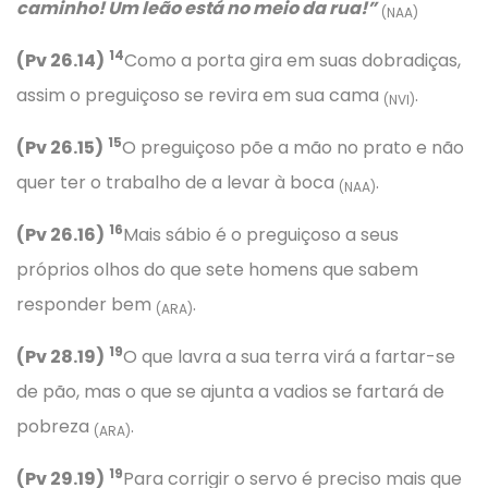
caminho! Um leão está no meio da rua!”
(NAA)
14
(Pv 26.14)
Como a porta gira em suas dobradiças,
assim o preguiçoso se revira em sua cama
.
(NVI)
15
(Pv 26.15)
O preguiçoso põe a mão no prato e não
quer ter o trabalho de a levar à boca
.
(NAA)
16
(Pv 26.16)
Mais sábio é o preguiçoso a seus
próprios olhos do que sete homens que sabem
responder bem
.
(ARA)
19
(Pv 28.19)
O que lavra a sua terra virá a fartar-se
de pão, mas o que se ajunta a vadios se fartará de
pobreza
.
(ARA)
19
(Pv 29.19)
Para corrigir o servo é preciso mais que