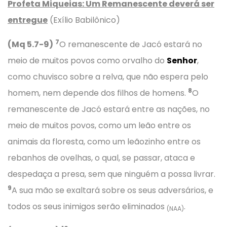
Profeta Miqueias: Um Remanescente deverá ser
entregue
(Exílio Babilônico)
7
(Mq 5.7-9)
O remanescente de Jacó estará no
meio de muitos povos como orvalho do
Senhor
,
como chuvisco sobre a relva, que não espera pelo
8
homem, nem depende dos filhos de homens.
O
remanescente de Jacó estará entre as nações, no
meio de muitos povos, como um leão entre os
animais da floresta, como um leãozinho entre os
rebanhos de ovelhas, o qual, se passar, ataca e
despedaça a presa, sem que ninguém a possa livrar.
9
A sua mão se exaltará sobre os seus adversários, e
todos os seus inimigos serão eliminados
.
(NAA)