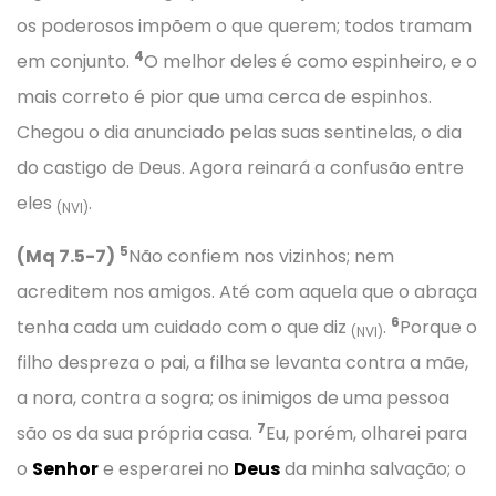
os poderosos impõem o que querem; todos tramam
4
em conjunto.
O melhor deles é como espinheiro, e o
mais correto é pior que uma cerca de espinhos.
Chegou o dia anunciado pelas suas sentinelas, o dia
do castigo de Deus. Agora reinará a confusão entre
eles
.
(NVI)
5
(Mq 7.5-7)
Não confiem nos vizinhos; nem
acreditem nos amigos. Até com aquela que o abraça
6
tenha cada um cuidado com o que diz
.
Porque o
(NVI)
filho despreza o pai, a filha se levanta contra a mãe,
a nora, contra a sogra; os inimigos de uma pessoa
7
são os da sua própria casa.
Eu, porém, olharei para
o
Senhor
e esperarei no
Deus
da minha salvação; o