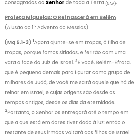
consagrados ao
Senhor
de toda a Terra
.
(NAA)
Profeta Miqueias: O Rei nascerá em Belém
(Alusão ao 1º Advento do Messias)
1
(Mq 5.1-3)
Agora ajunte-se em tropas, ó filha de
tropas, porque fomos sitiados, e ferirão com uma
2
vara a face do Juiz de Israel.
E você, Belém-Efrata,
que é pequena demais para figurar como grupo de
milhares de Judá, de você me sairá aquele que há de
reinar em Israel, e cujas origens são desde os
tempos antigos, desde os dias da eternidade.
3
Portanto, o Senhor os entregará até o tempo em
que a que está em dores tiver dado à luz; então o
restante de seus irmãos voltará aos filhos de Israel