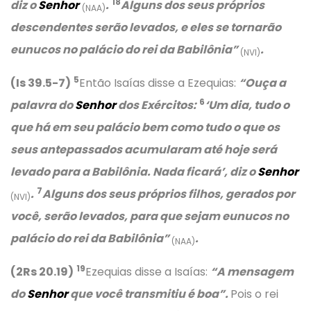
18
diz o
Senhor
.
Alguns dos seus próprios
(NAA)
descendentes serão levados, e eles se tornarão
eunucos no palácio do rei da Babilônia”
.
(NVI)
5
(Is 39.5-7)
Então Isaías disse a Ezequias:
“Ouça a
6
palavra do
Senhor
dos Exércitos:
‘
Um dia, tudo o
que há em seu palácio bem como tudo o que os
seus antepassados acumularam até hoje será
levado para a Babilônia. Nada ficará’,
diz o
Senhor
7
.
Alguns dos seus próprios filhos, gerados por
(NVI)
você, serão levados, para que sejam eunucos no
palácio do rei da Babilônia”
.
(NAA)
19
(2Rs 20.19)
Ezequias disse a Isaías:
“A mensagem
do
Senhor
que você transmitiu é boa”.
Pois o rei