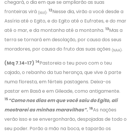
chegará, o dia em que se ampliarão as suas
12
fronteiras virá
.
Nesse dia, virão a você desde a
(NVI)
Assíria até o Egito, e do Egito até o Eufrates, e do mar
13
até o mar, e da montanha até a montanha.
Mas a
terra se tornará em desolação, por causa dos seus
moradores, por causa do fruto das suas ações
.
(NAA)
14
(Mq 7.14-17)
Pastoreia o teu povo com o teu
cajado, o rebanho da tua herança, que vive à parte
numa floresta, em férteis pastagens. Deixa-os
pastar em Basã e em Gileade, como antigamente.
15
“Como nos dias em que você saiu do Egito, ali
16
mostrarei as minhas maravilhas”.
As nações
verão isso e se envergonharão, despojadas de todo o
seu poder. Porão a mão na boca, e taparão os