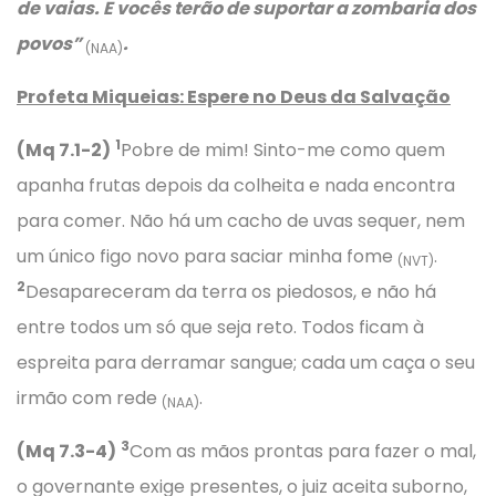
de vaias. E vocês terão de suportar a zombaria dos
povos”
.
(NAA)
Profeta Miqueias: Espere no Deus da Salvação
1
(Mq 7.1-2)
Pobre de mim! Sinto-me como quem
apanha frutas depois da colheita e nada encontra
para comer. Não há um cacho de uvas sequer, nem
um único figo novo para saciar minha fome
.
(NVT)
2
Desapareceram da terra os piedosos, e não há
entre todos um só que seja reto. Todos ficam à
espreita para derramar sangue; cada um caça o seu
irmão com rede
.
(NAA)
3
(Mq 7.3-4)
Com as mãos prontas para fazer o mal,
o governante exige presentes, o juiz aceita suborno,