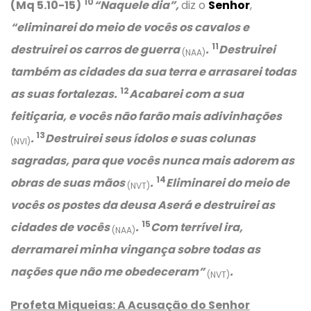
10
(Mq 5.10-15)
“Naquele dia”,
diz o
Senhor
,
“eliminarei do meio de vocês os cavalos e
11
destruirei os carros de guerra
.
Destruirei
(NAA)
também as cidades da sua terra e arrasarei todas
12
as suas fortalezas.
Acabarei com a sua
feitiçaria, e vocês não farão mais adivinhações
13
.
Destruirei seus ídolos e suas colunas
(NVI)
sagradas, para que vocês nunca mais adorem as
14
obras de suas mãos
.
Eliminarei do meio de
(NVT)
vocês os postes da deusa Aserá e destruirei as
15
cidades de vocês
.
Com terrível ira,
(NAA)
derramarei minha vingança sobre todas as
nações que não me obedeceram”
.
(NVT)
Profeta Miqueias: A Acusação do Senhor