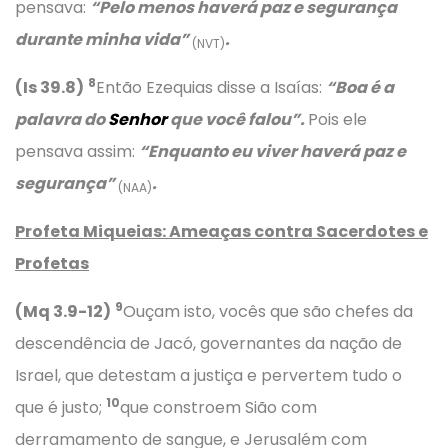
pensava:
“Pelo menos haverá paz e segurança
durante minha vida”
.
(NVT)
8
(Is 39.8)
Então Ezequias disse a Isaías:
“Boa é a
palavra do
Senhor
que você falou”.
Pois ele
pensava assim:
“Enquanto eu viver haverá paz e
segurança”
.
(NAA)
Profeta Miqueias: Ameaças contra Sacerdotes e
Profetas
9
(Mq 3.9-12)
Ouçam isto, vocês que são chefes da
descendência de Jacó, governantes da nação de
Israel, que detestam a justiça e pervertem tudo o
10
que é justo;
que constroem Sião com
derramamento de sangue, e Jerusalém com