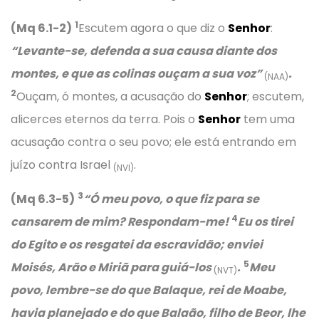
1
(Mq 6.1-2)
Escutem agora o que diz o
Senhor
:
“Levante-se, defenda a sua causa diante dos
montes, e que as colinas ouçam a sua voz”
.
(NAA)
2
Ouçam, ó montes, a acusação do
Senhor
; escutem,
alicerces eternos da terra. Pois o
Senhor
tem uma
acusação contra o seu povo; ele está entrando em
juízo contra Israel
.
(NVI)
3
(Mq 6.3-5)
“Ó meu povo, o que fiz para se
4
cansarem de mim? Respondam-me!
Eu os tirei
do Egito e os resgatei da escravidão; enviei
5
Moisés, Arão e Miriã para guiá-los
.
Meu
(NVT)
povo, lembre-se do que Balaque, rei de Moabe,
havia planejado e do que Balaão, filho de Beor, lhe