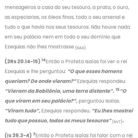
mensageiros a casa do seu tesouro, a prata, o ouro,
as especiarias, os óleos finos, todo o seu arsenal e
tudo o que havia nos seus tesouros. Não houve nada
em seu palácio nem em todo o seu domínio que
Ezequias não lhes mostrasse
.
(NAA)
14
(2Rs 20.14-15)
Então o Profeta Isaías foi ver o rei
Ezequias e lhe perguntou:
“O que esses homens
queriam? De onde vieram?”
Ezequias respondeu:
15
“Vieram da Babilônia, uma terra distante”.
“O
que viram em seu palácio?”,
perguntou Isaías.
“Viram tudo”,
Ezequias respondeu.
“Eu lhes mostrei
tudo que possuo, todos os meus tesouros”
.
(NVT)
3
(Is 39.3-4)
Então o Profeta Isaías foi falar com o rei