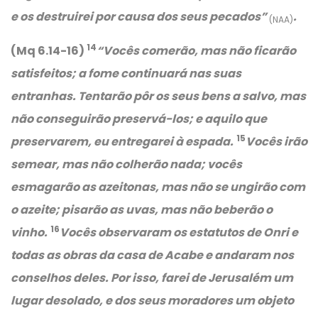
e os destruirei por causa dos seus pecados”
.
(NAA)
14
(Mq 6.14-16)
“Vocês comerão, mas não ficarão
satisfeitos; a fome continuará nas suas
entranhas. Tentarão pôr os seus bens a salvo, mas
não conseguirão preservá-los; e aquilo que
15
preservarem, eu entregarei à espada.
Vocês irão
semear, mas não colherão nada; vocês
esmagarão as azeitonas, mas não se ungirão com
o azeite; pisarão as uvas, mas não beberão o
16
vinho.
Vocês observaram os estatutos de Onri e
todas as obras da casa de Acabe e andaram nos
conselhos deles. Por isso, farei de Jerusalém um
lugar desolado, e dos seus moradores um objeto