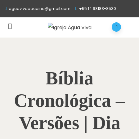
aguavivabocaina@gmail.com
+55 14 98183-8530
Bíblia
Cronológica –
Versões | Dia