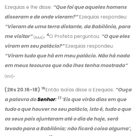
Ezequias e lhe disse:
“Que foi que aqueles homens
disseram e de onde vieram?”
Ezequias respondeu:
“Vieram de uma terra distante, da Babilônia, para
4
me visitar”
.
O Profeta perguntou:
“O que eles
(NAA)
viram em seu palácio?”
Ezequias respondeu:
“Viram tudo que há em meu palácio. Não há nada
em meus tesouros que não lhes tenha mostrado”
.
(NVI)
16
(2Rs 20.16-18)
Então Isaías disse a Ezequias:
“Ouça
17
a palavra do
Senhor
:
‘Eis que virão dias em que
tudo o que houver no seu palácio, isto é, tudo o que
os seus pais ajuntaram até o dia de hoje, será
levado para a Babilônia; não ficará coisa alguma’,