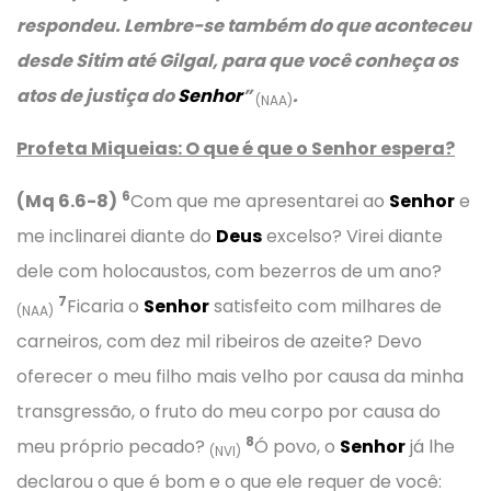
respondeu. Lembre-se também do que aconteceu
desde Sitim até Gilgal, para que você conheça os
atos de justiça do
Senhor
”
.
(NAA)
Profeta Miqueias: O que é que o Senhor espera?
6
(Mq 6.6-8)
Com que me apresentarei ao
Senhor
e
me inclinarei diante do
Deus
excelso? Virei diante
dele com holocaustos, com bezerros de um ano?
7
Ficaria o
Senhor
satisfeito com milhares de
(NAA)
carneiros, com dez mil ribeiros de azeite? Devo
oferecer o meu filho mais velho por causa da minha
transgressão, o fruto do meu corpo por causa do
8
meu próprio pecado?
Ó povo, o
Senhor
já lhe
(NVI)
declarou o que é bom e o que ele requer de você: