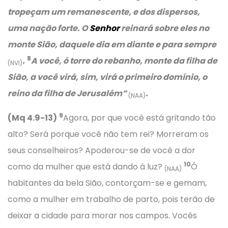
tropeçam um remanescente, e dos dispersos,
uma nação forte. O
Senhor
reinará sobre eles no
monte Sião, daquele dia em diante e para sempre
8
.
A você, ó torre do rebanho, monte da filha de
(NVI)
Sião, a você virá, sim, virá o primeiro domínio, o
reino da filha de Jerusalém”
.
(NAA)
9
(Mq 4.9-13)
Agora, por que você está gritando tão
alto? Será porque você não tem rei? Morreram os
seus conselheiros? Apoderou-se de você a dor
10
como da mulher que está dando à luz?
Ó
(NAA)
habitantes da bela Sião, contorçam-se e gemam,
como a mulher em trabalho de parto, pois terão de
deixar a cidade para morar nos campos. Vocês