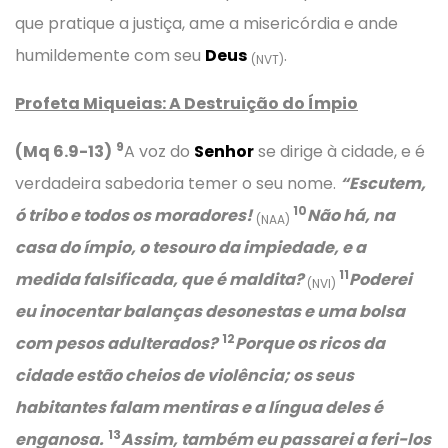
que pratique a justiça, ame a misericórdia e ande
humildemente com seu
Deus
.
(NVT)
Profeta Miqueias: A Destruição do Ímpio
9
(Mq 6.9-13)
A voz do
Senhor
se dirige à cidade, e é
verdadeira sabedoria temer o seu nome.
“Escutem,
10
ó tribo e todos os moradores!
Não há, na
(NAA)
casa do ímpio, o tesouro da impiedade, e a
11
medida falsificada, que é maldita?
Poderei
(NVI)
eu inocentar balanças desonestas e uma bolsa
12
com pesos adulterados?
Porque os ricos da
cidade estão cheios de violência; os seus
habitantes falam mentiras e a língua deles é
13
enganosa.
Assim, também eu passarei a feri-los