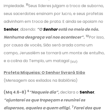
11
impiedade.
Seus líderes julgam a troco de suborno,
seus sacerdotes ensinam por lucro, e seus profetas
adivinham em troca de prata. E ainda se apoiam no
Senhor
, dizendo:
“O
Senhor
está no meio de nós.
12
Nenhuma desgraça vai nos acontecer”.
Por isso,
por causa de vocês, Sião será arada como um
campo, Jerusalém se tornará um monte de entulho,
e a colina do Templo, um matagal
.
(NVI)
Profeta Miqueias: O Senhor livrará Sião
(Mensagem aos exilados na Babilônia)
6
(Mq 4.6-8)
“Naquele dia”,
declara o
Senhor
,
“ajuntarei os que tropeçam e reunirei os
7
dispersos, aqueles a quem afligi.
Farei dos que