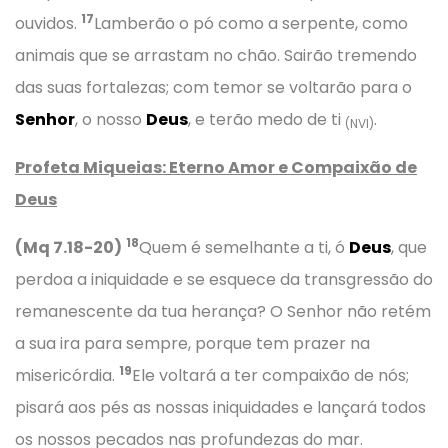
17
ouvidos.
Lamberão o pó como a serpente, como
animais que se arrastam no chão. Sairão tremendo
das suas fortalezas; com temor se voltarão para o
Senhor
, o nosso
Deus
, e terão medo de ti
.
(NVI)
Profeta Miqueias: Eterno Amor e Compaixão de
Deus
18
(Mq 7.18-20)
Quem é semelhante a ti, ó
Deus
, que
perdoa a iniquidade e se esquece da transgressão do
remanescente da tua herança? O Senhor não retém
a sua ira para sempre, porque tem prazer na
19
misericórdia.
Ele voltará a ter compaixão de nós;
pisará aos pés as nossas iniquidades e lançará todos
os nossos pecados nas profundezas do mar.