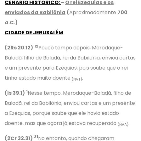
CENÁRIO HISTÓRICO
:
–
O rei Ezequias e os
enviados da Babilônia
(
Aproximadamente
700
a.C.)
CIDADE DE JERUSALÉM
12
(2Rs 20.12)
Pouco tempo depois, Merodaque-
Baladã, filho de Baladã, rei da Babilônia, enviou cartas
e um presente para Ezequias, pois soube que o rei
tinha estado muito doente
.
(NVT)
1
(Is 39.1)
Nesse tempo, Merodaque-Baladã, filho de
Baladã, rei da Babilônia, enviou cartas e um presente
a Ezequias, porque soube que ele havia estado
doente, mas que agora já estava recuperado
.
(NAA)
31
(2Cr 32.31)
No entanto, quando chegaram