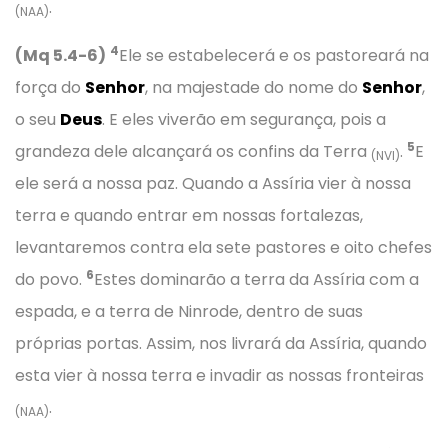
.
(NAA)
4
(Mq 5.4-6)
Ele se estabelecerá e os pastoreará na
força do
Senhor
, na majestade do nome do
Senhor
,
o seu
Deus
. E eles viverão em segurança, pois a
5
grandeza dele alcançará os confins da Terra
.
E
(NVI)
ele será a nossa paz. Quando a Assíria vier à nossa
terra e quando entrar em nossas fortalezas,
levantaremos contra ela sete pastores e oito chefes
6
do povo.
Estes dominarão a terra da Assíria com a
espada, e a terra de Ninrode, dentro de suas
próprias portas. Assim, nos livrará da Assíria, quando
esta vier à nossa terra e invadir as nossas fronteiras
.
(NAA)