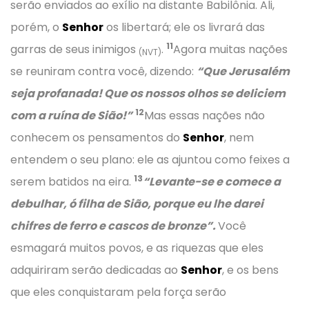
serão enviados ao exílio na distante Babilônia. Ali,
porém, o
Senhor
os libertará; ele os livrará das
11
garras de seus inimigos
.
Agora muitas nações
(NVT)
se reuniram contra você, dizendo:
“Que Jerusalém
seja profanada! Que os nossos olhos se deliciem
12
com a ruína de Sião!”
Mas essas nações não
conhecem os pensamentos do
Senhor
, nem
entendem o seu plano: ele as ajuntou como feixes a
13
serem batidos na eira.
“Levante-se e comece a
debulhar, ó filha de Sião, porque eu lhe darei
chifres de ferro e cascos de bronze”.
Você
esmagará muitos povos, e as riquezas que eles
adquiriram serão dedicadas ao
Senhor
, e os bens
que eles conquistaram pela força serão