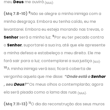
meu
Deus
me ouvirá
.
(NAA)
8
(Mq 7.8-10)
Não se alegre a minha inimiga com a
minha desgraça. Embora eu tenha caído, eu me
levantarei. Embora eu esteja morando nas trevas, o
9
Senhor
será a minha luz.
Por eu ter pecado contra
o
Senhor
, suportarei a sua ira, até que ele apresente
a minha defesa e estabeleça o meu direito. Ele me
fará sair para a luz; contemplarei a sua justiça
.
(NVI)
10
A minha inimiga verá isso; ficará coberta de
vergonha aquela que me disse:
“Onde está o
Senhor
, seu
Deus
?”
Os meus olhos a contemplarão; agora
ela será pisada como a lama das ruas
.
(NAA)
11
(Mq 7.11-13)
O dia da reconstrução dos seus muros