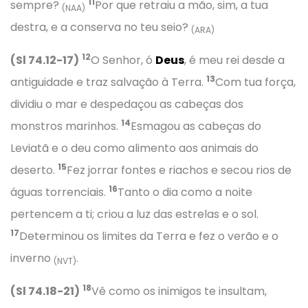
11
sempre?
Por que retraiu a mão, sim, a tua
(NAA)
destra, e a conserva no teu seio?
(ARA)
12
(Sl 74.12-17)
O Senhor, ó
Deus
, é meu rei desde a
13
antiguidade e traz salvação à Terra.
Com tua força,
dividiu o mar e despedaçou as cabeças dos
14
monstros marinhos.
Esmagou as cabeças do
Leviatã e o deu como alimento aos animais do
15
deserto.
Fez jorrar fontes e riachos e secou rios de
16
águas torrenciais.
Tanto o dia como a noite
pertencem a ti; criou a luz das estrelas e o sol.
17
Determinou os limites da Terra e fez o verão e o
inverno
.
(NVT)
18
(Sl 74.18-21)
Vê como os inimigos te insultam,