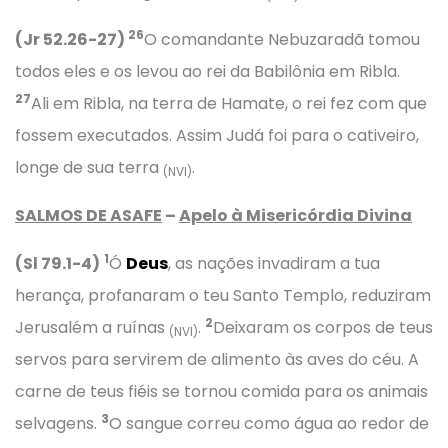
26
(Jr 52.26-27)
O comandante Nebuzaradã tomou
todos eles e os levou ao rei da Babilônia em Ribla.
27
Ali em Ribla, na terra de Hamate, o rei fez com que
fossem executados. Assim Judá foi para o cativeiro,
longe de sua terra
.
(NVI)
SALMOS DE ASAFE
–
Apelo à Misericórdia Divina
1
(Sl 79.1-4)
Ó
Deus
, as nações invadiram a tua
herança, profanaram o teu Santo Templo, reduziram
2
Jerusalém a ruínas
.
Deixaram os corpos de teus
(NVI)
servos para servirem de alimento às aves do céu. A
carne de teus fiéis se tornou comida para os animais
3
selvagens.
O sangue correu como água ao redor de