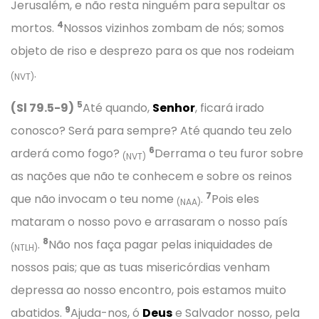
Jerusalém, e não resta ninguém para sepultar os
4
mortos.
Nossos vizinhos zombam de nós; somos
objeto de riso e desprezo para os que nos rodeiam
.
(NVT)
5
(Sl 79.5-9)
Até quando,
Senhor
, ficará irado
conosco? Será para sempre? Até quando teu zelo
6
arderá como fogo?
Derrama o teu furor sobre
(NVT)
as nações que não te conhecem e sobre os reinos
7
que não invocam o teu nome
.
Pois eles
(NAA)
mataram o nosso povo e arrasaram o nosso país
8
.
Não nos faça pagar pelas iniquidades de
(NTLH)
nossos pais; que as tuas misericórdias venham
depressa ao nosso encontro, pois estamos muito
9
abatidos.
Ajuda-nos, ó
Deus
e Salvador nosso, pela