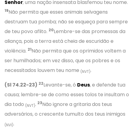
Senhor
; uma nação insensata blasfemou teu nome.
19
Não permita que esses animais selvagens
destruam tua pomba; não se esqueça para sempre
20
de teu povo aflito.
Lembre-se das promessas da
aliança, pois a terra está cheia de escuridão e
21
violência.
Não permita que os oprimidos voltem a
ser humilhados; em vez disso, que os pobres e os
necessitados louvem teu nome
.
(NVT)
22
(Sl 74.22-23)
Levante-se, ó
Deus
, e defende tua
causa; lembre-se de como esses tolos te insultam o
23
dia todo
.
Não ignore a gritaria dos teus
(NVT)
adversários, o crescente tumulto dos teus inimigos
.
(NVI)