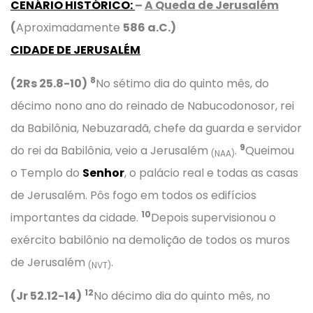
CENÁRIO HISTÓRICO
:
–
A Queda de Jerusalém
(
Aproximadamente
586 a.C.)
CIDADE DE JERUSALÉM
8
(2Rs 25.8-10)
No sétimo dia do quinto mês, do
décimo nono ano do reinado de Nabucodonosor, rei
da Babilônia, Nebuzaradã, chefe da guarda e servidor
9
do rei da Babilônia, veio a Jerusalém
.
Queimou
(NAA)
o Templo do
Senhor
, o palácio real e todas as casas
de Jerusalém. Pôs fogo em todos os edifícios
10
importantes da cidade.
Depois supervisionou o
exército babilônio na demolição de todos os muros
de Jerusalém
.
(NVT)
12
(Jr 52.12-14)
No décimo dia do quinto mês, no