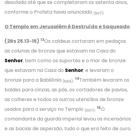
desolada até que se completaram os setenta anos,
conforme o Profeta havia anunciado
.
(NVT)
O Templo em Jerusalém é Destruído e Saqueado
13
(2Rs 25.13-15)
Os caldeus cortaram em pedaços
as colunas de bronze que estavam na Casa do
Senhor
, bem como os suportes e o mar de bronze
que estavam na Casa do
Senhor
; e levaram o
14
bronze para a Babilônia
.
Também levaram os
(NAA)
baldes para cinzas, as pás, os cortadores de pavios,
as colheres e todos os outros utensílios de bronze
15
usados para o serviço no Templo
.
O
(NVT)
comandante da guarda imperial levou os incensários
e as bacias de aspersão, tudo o que era feito de ouro