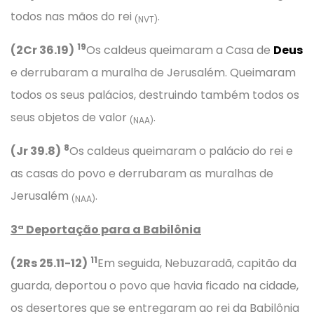
todos nas mãos do rei
.
(NVT)
19
(2Cr 36.19)
Os caldeus queimaram a Casa de
Deus
e derrubaram a muralha de Jerusalém. Queimaram
todos os seus palácios, destruindo também todos os
seus objetos de valor
.
(NAA)
8
(Jr 39.8)
Os caldeus queimaram o palácio do rei e
as casas do povo e derrubaram as muralhas de
Jerusalém
.
(NAA)
3ª Deportação para a Babilônia
11
(2Rs 25.11-12)
Em seguida, Nebuzaradã, capitão da
guarda, deportou o povo que havia ficado na cidade,
os desertores que se entregaram ao rei da Babilônia