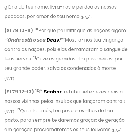
glória do teu nome; livra-nos e perdoa os nossos
pecados, por amor do teu nome
.
(NAA)
10
(Sl 79.10-11)
Por que permitir que as nações digam:
“Onde está o seu
Deus
?”
Mostra-nos tua vingança
contra as nações, pois elas derramaram o sangue de
11
teus servos.
Ouve os gemidos dos prisioneiros; por
teu grande poder, salva os condenados à morte
.
(NVT)
12
(Sl 79.12-13)
Ó
Senhor
, retribui sete vezes mais a
nossos vizinhos pelos insultos que lançaram contra ti
13
.
Quanto a nós, teu povo e ovelhas do teu
(NVT)
pasto, para sempre te daremos graças; de geração
em geração proclamaremos os teus louvores
.
(NAA)