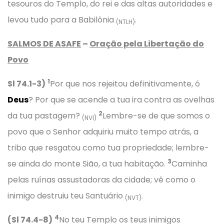
tesouros do Templo, do rei e das altas autoridades e
levou tudo para a Babilônia
.
(NTLH)
SALMOS DE ASAFE
–
Oração pela Libertação do
Povo
1
Sl 74.1-3)
Por que nos rejeitou definitivamente, ó
Deus
? Por que se acende a tua ira contra as ovelhas
2
da tua pastagem?
Lembre-se de que somos o
(NVI)
povo que o Senhor adquiriu muito tempo atrás, a
tribo que resgatou como tua propriedade; lembre-
3
se ainda do monte Sião, a tua habitação.
Caminha
pelas ruínas assustadoras da cidade; vê como o
inimigo destruiu teu Santuário
.
(NVT)
4
(Sl 74.4-8)
No teu Templo os teus inimigos