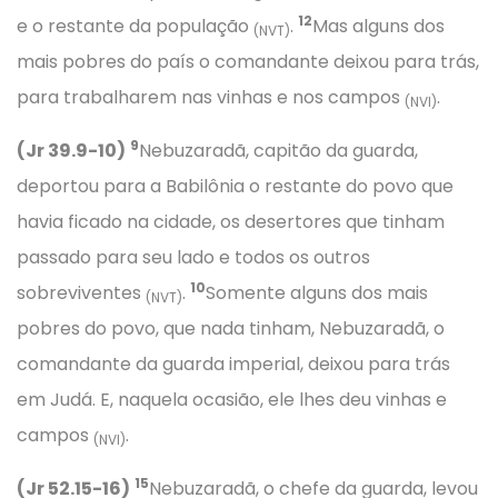
12
e o restante da população
.
Mas alguns dos
(NVT)
mais pobres do país o comandante deixou para trás,
para trabalharem nas vinhas e nos campos
.
(NVI)
9
(Jr 39.9-10)
Nebuzaradã, capitão da guarda,
deportou para a Babilônia o restante do povo que
havia ficado na cidade, os desertores que tinham
passado para seu lado e todos os outros
10
sobreviventes
.
Somente alguns dos mais
(NVT)
pobres do povo, que nada tinham, Nebuzaradã, o
comandante da guarda imperial, deixou para trás
em Judá. E, naquela ocasião, ele lhes deu vinhas e
campos
.
(NVI)
15
(Jr 52.15-16)
Nebuzaradã, o chefe da guarda, levou