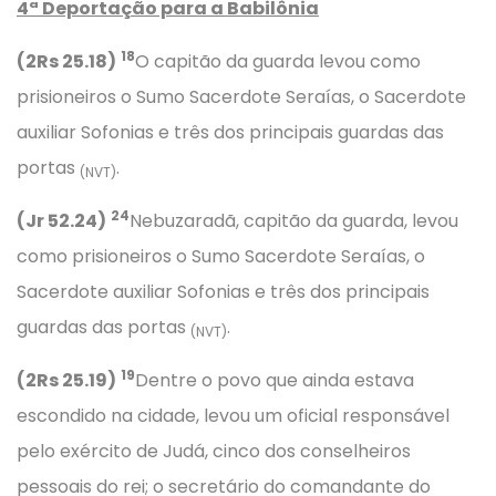
4ª Deportação para a Babilônia
18
(2Rs 25.18)
O capitão da guarda levou como
prisioneiros o Sumo Sacerdote Seraías, o Sacerdote
auxiliar Sofonias e três dos principais guardas das
portas
.
(NVT)
24
(Jr 52.24)
Nebuzaradã, capitão da guarda, levou
como prisioneiros o Sumo Sacerdote Seraías, o
Sacerdote auxiliar Sofonias e três dos principais
guardas das portas
.
(NVT)
19
(2Rs 25.19)
Dentre o povo que ainda estava
escondido na cidade, levou um oficial responsável
pelo exército de Judá, cinco dos conselheiros
pessoais do rei; o secretário do comandante do