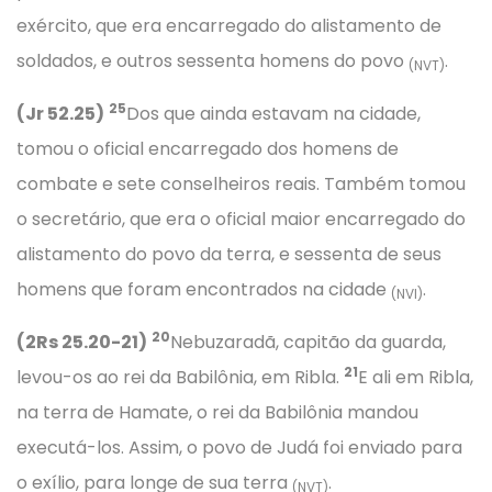
exército, que era encarregado do alistamento de
soldados, e outros sessenta homens do povo
.
(NVT)
25
(Jr 52.25)
Dos que ainda estavam na cidade,
tomou o oficial encarregado dos homens de
combate e sete conselheiros reais. Também tomou
o secretário, que era o oficial maior encarregado do
alistamento do povo da terra, e sessenta de seus
homens que foram encontrados na cidade
.
(NVI)
20
(2Rs 25.20-21)
Nebuzaradã, capitão da guarda,
21
levou-os ao rei da Babilônia, em Ribla.
E ali em Ribla,
na terra de Hamate, o rei da Babilônia mandou
executá-los. Assim, o povo de Judá foi enviado para
o exílio, para longe de sua terra
.
(NVT)