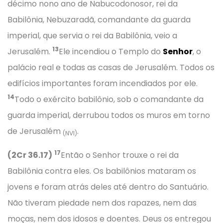
décimo nono ano de Nabucodonosor, rei da
Babilônia, Nebuzaradã, comandante da guarda
imperial, que servia o rei da Babilônia, veio a
13
Jerusalém.
Ele incendiou o Templo do
Senhor
, o
palácio real e todas as casas de Jerusalém. Todos os
edifícios importantes foram incendiados por ele.
14
Todo o exército babilônio, sob o comandante da
guarda imperial, derrubou todos os muros em torno
de Jerusalém
.
(NVI)
17
(2Cr 36.17)
Então o Senhor trouxe o rei da
Babilônia contra eles. Os babilônios mataram os
jovens e foram atrás deles até dentro do Santuário.
Não tiveram piedade nem dos rapazes, nem das
moças, nem dos idosos e doentes. Deus os entregou