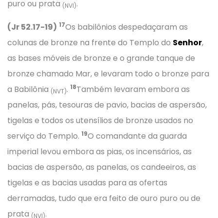
puro ou prata
.
(NVI)
17
(Jr 52.17-19)
Os babilônios despedaçaram as
colunas de bronze na frente do Templo do
Senhor
,
as bases móveis de bronze e o grande tanque de
bronze chamado Mar, e levaram todo o bronze para
18
a Babilônia
.
Também levaram embora as
(NVT)
panelas, pás, tesouras de pavio, bacias de aspersão,
tigelas e todos os utensílios de bronze usados no
19
serviço do Templo.
O comandante da guarda
imperial levou embora as pias, os incensários, as
bacias de aspersão, as panelas, os candeeiros, as
tigelas e as bacias usadas para as ofertas
derramadas, tudo que era feito de ouro puro ou de
prata
.
(NVI)