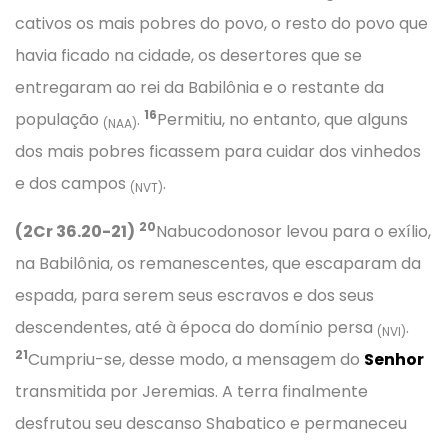
cativos os mais pobres do povo, o resto do povo que
havia ficado na cidade, os desertores que se
entregaram ao rei da Babilônia e o restante da
16
população
.
Permitiu, no entanto, que alguns
(NAA)
dos mais pobres ficassem para cuidar dos vinhedos
e dos campos
.
(NVT)
20
(2Cr 36.20-21)
Nabucodonosor levou para o exílio,
na Babilônia, os remanescentes, que escaparam da
espada, para serem seus escravos e dos seus
descendentes, até à época do domínio persa
.
(NVI)
21
Cumpriu-se, desse modo, a mensagem do
Senhor
transmitida por Jeremias. A terra finalmente
desfrutou seu descanso Shabatico e permaneceu