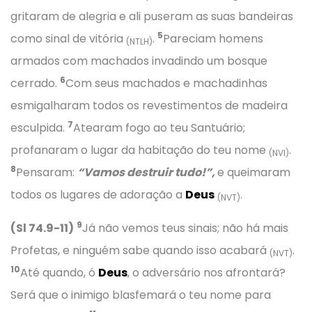
gritaram de alegria e ali puseram as suas bandeiras
5
como sinal de vitória
.
Pareciam homens
(NTLH)
armados com machados invadindo um bosque
6
cerrado.
Com seus machados e machadinhas
esmigalharam todos os revestimentos de madeira
7
esculpida.
Atearam fogo ao teu Santuário;
profanaram o lugar da habitação do teu nome
.
(NVI)
8
Pensaram:
“Vamos destruir tudo!”,
e queimaram
todos os lugares de adoração a
Deus
.
(NVT)
9
(Sl 74.9-11)
Já não vemos teus sinais; não há mais
Profetas, e ninguém sabe quando isso acabará
.
(NVT)
10
Até quando, ó
Deus
, o adversário nos afrontará?
Será que o inimigo blasfemará o teu nome para