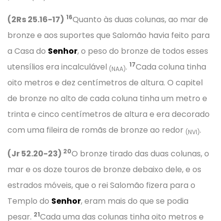
16
(2Rs 25.16-17)
Quanto às duas colunas, ao mar de
bronze e aos suportes que Salomão havia feito para
a Casa do
Senhor
, o peso do bronze de todos esses
17
utensílios era incalculável
.
Cada coluna tinha
(NAA)
oito metros e dez centímetros de altura. O capitel
de bronze no alto de cada coluna tinha um metro e
trinta e cinco centímetros de altura e era decorado
com uma fileira de romãs de bronze ao redor
.
(NVI)
20
(Jr 52.20-23)
O bronze tirado das duas colunas, o
mar e os doze touros de bronze debaixo dele, e os
estrados móveis, que o rei Salomão fizera para o
Templo do
Senhor
, eram mais do que se podia
21
pesar.
Cada uma das colunas tinha oito metros e