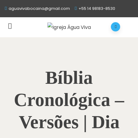
aguavivabocaina@gmail.com
+55 14 98183-8530
Bíblia
Cronológica –
Versões | Dia