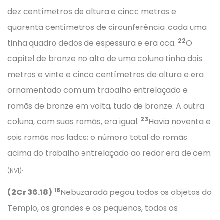
dez centímetros de altura e cinco metros e
quarenta centímetros de circunferência; cada uma
22
tinha quadro dedos de espessura e era oca.
O
capitel de bronze no alto de uma coluna tinha dois
metros e vinte e cinco centímetros de altura e era
ornamentado com um trabalho entrelaçado e
romãs de bronze em volta, tudo de bronze. A outra
23
coluna, com suas romãs, era igual.
Havia noventa e
seis romãs nos lados; o número total de romãs
acima do trabalho entrelaçado ao redor era de cem
.
(NVI)
18
(2Cr 36.18)
Nebuzaradã pegou todos os objetos do
Templo, os grandes e os pequenos, todos os