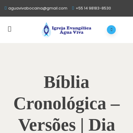
aguavivabocaina@gmail.com
+55 14 98183-8530
Bíblia
Cronológica –
Versões | Dia