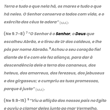
Terra e tudo o que nela há, os mares e tudo o que
há neles. O Senhor conserva a todos com vida, e o
exército dos céus te adora”
.
(NAA)
7
(Ne 9.7-8)
“O Senhor é o
Senhor
, o
Deus
que
escolheu Abrão, e o tirou de Ur dos caldeus, e lhe
8
pôs por nome Abraão.
Achou o seu coração fiel
diante de ti e com ele fez aliança, para dar à
descendência dele a terra dos cananeus, dos
heteus, dos amorreus, dos ferezeus, dos jebuseus
e dos girgaseus; e cumpriu as tuas promessas,
porque é justo”
.
(NAA)
9
(Ne 9.9-15)
“
Viu a aflição dos nossos pais no Egito
e ouviu o clamor deles junto ao mar Vermelho.