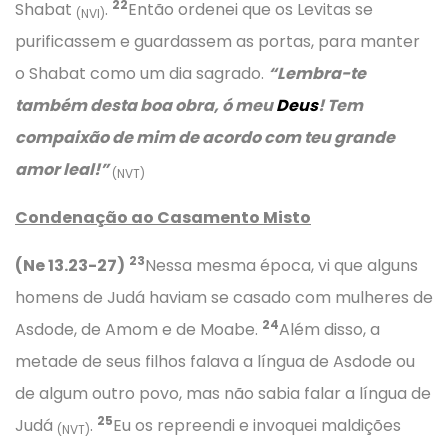
22
Shabat
.
Então ordenei que os Levitas se
(NVI)
purificassem e guardassem as portas, para manter
o Shabat como um dia sagrado.
“Lembra-te
também desta boa obra, ó meu
Deus
! Tem
compaixão de mim de acordo com teu grande
amor leal!”
(NVT)
Condenação ao Casamento Misto
23
(Ne 13.23-27)
Nessa mesma época, vi que alguns
homens de Judá haviam se casado com mulheres de
24
Asdode, de Amom e de Moabe.
Além disso, a
metade de seus filhos falava a língua de Asdode ou
de algum outro povo, mas não sabia falar a língua de
25
Judá
.
Eu os repreendi e invoquei maldições
(NVT)