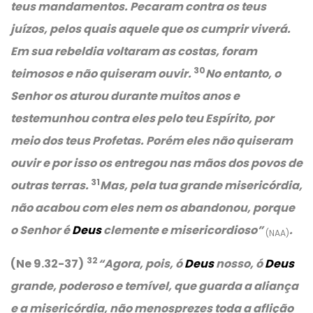
teus mandamentos. Pecaram contra os teus
juízos, pelos quais aquele que os cumprir viverá.
Em sua rebeldia voltaram as costas, foram
30
teimosos e não quiseram ouvir.
No entanto, o
Senhor os aturou durante muitos anos e
testemunhou contra eles pelo teu Espírito, por
meio dos teus Profetas. Porém eles não quiseram
ouvir e por isso os entregou nas mãos dos povos de
31
outras terras.
Mas, pela tua grande misericórdia,
não acabou com eles nem os abandonou, porque
o Senhor é
Deus
clemente e misericordioso”
.
(NAA)
32
(Ne 9.32-37)
“
Agora, pois, ó
Deus
nosso, ó
Deus
grande, poderoso e temível, que guarda a aliança
e a misericórdia, não menosprezes toda a aflição