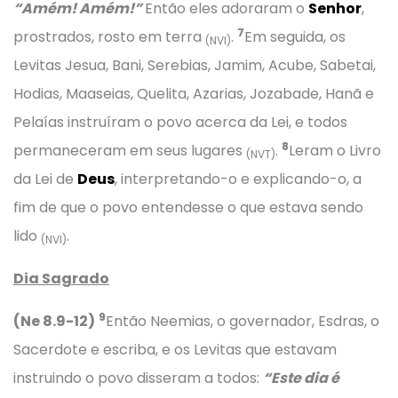
“Amém! Amém!”
Então eles adoraram o
Senhor
,
7
prostrados, rosto em terra
.
Em seguida, os
(NVI)
Levitas Jesua, Bani, Serebias, Jamim, Acube, Sabetai,
Hodias, Maaseias, Quelita, Azarias, Jozabade, Hanã e
Pelaías instruíram o povo acerca da Lei, e todos
8
permaneceram em seus lugares
.
Leram o Livro
(NVT)
da Lei de
Deus
, interpretando-o e explicando-o, a
fim de que o povo entendesse o que estava sendo
lido
.
(NVI)
Dia Sagrado
9
(Ne 8.9-12)
Então Neemias, o governador, Esdras, o
Sacerdote e escriba, e os Levitas que estavam
instruindo o povo disseram a todos:
“Este dia é