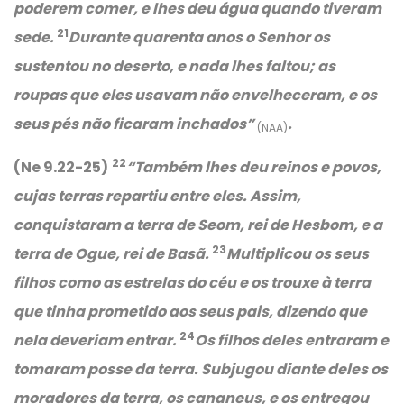
poderem comer, e lhes deu água quando tiveram
21
sede.
Durante quarenta anos o Senhor os
sustentou no deserto, e nada lhes faltou; as
roupas que eles usavam não envelheceram, e os
seus pés não ficaram inchados”
.
(NAA)
22
(Ne 9.22-25)
“
Também lhes deu reinos e povos,
cujas terras repartiu entre eles. Assim,
conquistaram a terra de Seom, rei de Hesbom, e a
23
terra de Ogue, rei de Basã.
Multiplicou os seus
filhos como as estrelas do céu e os trouxe à terra
que tinha prometido aos seus pais, dizendo que
24
nela deveriam entrar.
Os filhos deles entraram e
tomaram posse da terra. Subjugou diante deles os
moradores da terra, os cananeus, e os entregou