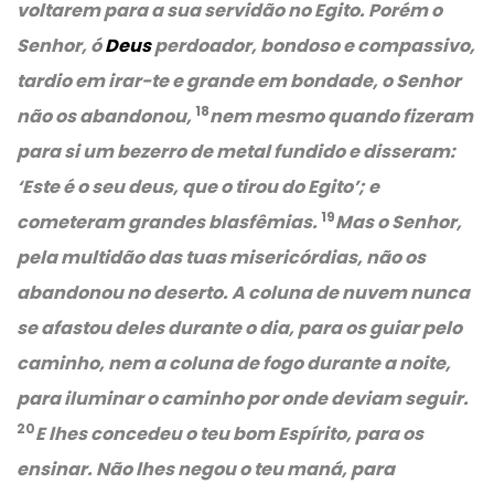
voltarem para a sua servidão no Egito. Porém o
Senhor, ó
Deus
perdoador, bondoso e compassivo,
tardio em irar-te e grande em bondade, o Senhor
18
não os abandonou,
nem mesmo quando fizeram
para si um bezerro de metal fundido e disseram:
‘Este é o seu deus, que o tirou do Egito’; e
19
cometeram grandes blasfêmias.
Mas o Senhor,
pela multidão das tuas misericórdias, não os
abandonou no deserto. A coluna de nuvem nunca
se afastou deles durante o dia, para os guiar pelo
caminho, nem a coluna de fogo durante a noite,
para iluminar o caminho por onde deviam seguir.
20
E lhes concedeu o teu bom Espírito, para os
ensinar. Não lhes negou o teu maná, para