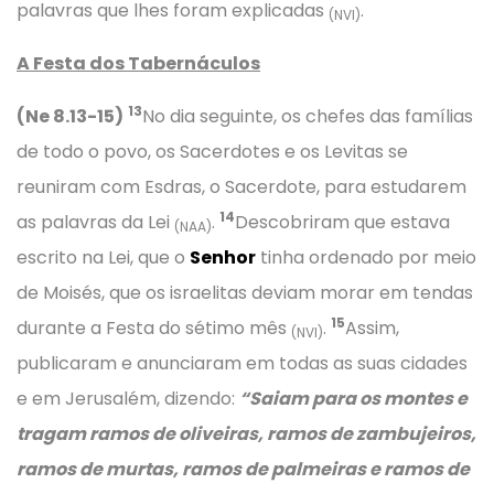
palavras que lhes foram explicadas
.
(NVI)
A Festa dos Tabernáculos
13
(Ne 8.13-15)
No dia seguinte, os chefes das famílias
de todo o povo, os Sacerdotes e os Levitas se
reuniram com Esdras, o Sacerdote, para estudarem
14
as palavras da Lei
.
Descobriram que estava
(NAA)
escrito na Lei, que o
Senhor
tinha ordenado por meio
de Moisés, que os israelitas deviam morar em tendas
15
durante a Festa do sétimo mês
.
Assim,
(NVI)
publicaram e anunciaram em todas as suas cidades
e em Jerusalém, dizendo:
“Saiam para os montes e
tragam ramos de oliveiras, ramos de zambujeiros,
ramos de murtas, ramos de palmeiras e ramos de