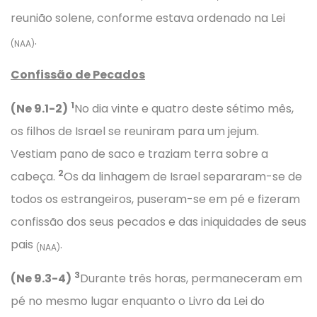
reunião solene, conforme estava ordenado na Lei
.
(NAA)
Confissão de Pecados
1
(Ne 9.1-2)
No dia vinte e quatro deste sétimo mês,
os filhos de Israel se reuniram para um jejum.
Vestiam pano de saco e traziam terra sobre a
2
cabeça.
Os da linhagem de Israel separaram-se de
todos os estrangeiros, puseram-se em pé e fizeram
confissão dos seus pecados e das iniquidades de seus
pais
.
(NAA)
3
(Ne 9.3-4)
Durante três horas, permaneceram em
pé no mesmo lugar enquanto o Livro da Lei do