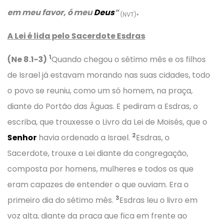
em meu favor, ó meu
Deus
”
.
(NVT)
A Lei é lida pelo Sacerdote Esdras
1
(Ne 8.1-3)
Quando chegou o sétimo mês e os filhos
de Israel já estavam morando nas suas cidades, todo
o povo se reuniu, como um só homem, na praça,
diante do Portão das Águas. E pediram a Esdras, o
escriba, que trouxesse o Livro da Lei de Moisés, que o
2
Senhor
havia ordenado a Israel.
Esdras, o
Sacerdote, trouxe a Lei diante da congregação,
composta por homens, mulheres e todos os que
eram capazes de entender o que ouviam. Era o
3
primeiro dia do sétimo mês.
Esdras leu o livro em
voz alta, diante da praça que fica em frente ao