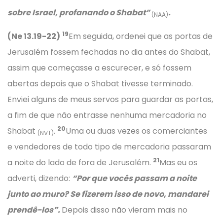
sobre Israel, profanando o Shabat”
.
(NAA)
19
(Ne 13.19-22)
Em seguida, ordenei que as portas de
Jerusalém fossem fechadas no dia antes do Shabat,
assim que começasse a escurecer, e só fossem
abertas depois que o Shabat tivesse terminado.
Enviei alguns de meus servos para guardar as portas,
a fim de que não entrasse nenhuma mercadoria no
20
Shabat
.
Uma ou duas vezes os comerciantes
(NVT)
e vendedores de todo tipo de mercadoria passaram
21
a noite do lado de fora de Jerusalém.
Mas eu os
adverti, dizendo:
“Por que vocês passam a noite
junto ao muro? Se fizerem isso de novo, mandarei
prendê-los”.
Depois disso não vieram mais no