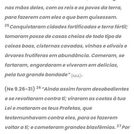
nas mãos deles, com os reis e os povos da terra,
para fazerem com eles o que bem quisessem.
25
Conquistaram cidades fortificadas e terra fértil;
tomaram posse de casas cheias de todo tipo de
coisas boas, cisternas cavadas, vinhas e olivais e
árvores frutíferas em abundância. Comeram, se
fartaram, engordaram e viveram em delícias,
pela tua grande bondade”
.
(NAA)
26
(Ne 9.26-31)
“
Ainda assim foram desobedientes
e se revoltaram contra ti; viraram as costas à tua
Lei e mataram os teus Profetas, que
testemunhavam contra eles, para os fazerem
27
voltar a ti; e cometeram grandes blasfêmias.
Por