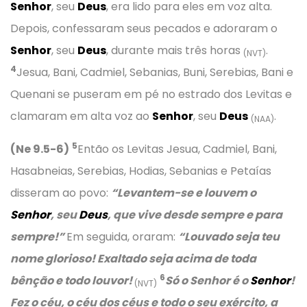
Senhor
, seu
Deus
, era lido para eles em voz alta.
Depois, confessaram seus pecados e adoraram o
Senhor
, seu
Deus
, durante mais três horas
.
(NVT)
4
Jesua, Bani, Cadmiel, Sebanias, Buni, Serebias, Bani e
Quenani se puseram em pé no estrado dos Levitas e
clamaram em alta voz ao
Senhor
, seu
Deus
.
(NAA)
5
(Ne 9.5-6)
Então os Levitas Jesua, Cadmiel, Bani,
Hasabneias, Serebias, Hodias, Sebanias e Petaías
disseram ao povo:
“Levantem-se e louvem o
Senhor
, seu
Deus
, que vive desde sempre e para
sempre!”
Em seguida, oraram:
“Louvado seja teu
nome glorioso! Exaltado seja acima de toda
6
bênção e todo louvor!
Só o Senhor é o
Senhor
!
(NVT)
Fez o céu, o céu dos céus e todo o seu exército, a