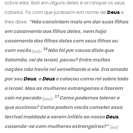
sobre eles. Bati em alguns deles e arranquei os seus
cabelos. Fiz com que jurassem em nome de
Deus
e
lhes disse:
“Não consintam mais em dar suas filhas
em casamento aos filhos deles, nem haja
casamento das filhas deles com seus filhos ou
26
com vocês
.
Não foi por causa disto que
(NVI)
Salomão, rei de Israel, pecou? Entre muitas
nações não havia rei semelhante a ele. Era amado
por seu
Deus
, e
Deus
o colocou como rei sobre todo
o Israel. Mas as mulheres estrangeiras o fizeram
27
cair no pecado
.
Como podemos tolerar o
(NAA)
que ouvimos? Como podem vocês cometer essa
terrível maldade e serem infiéis ao nosso
Deus
,
casando-se com mulheres estrangeiras?”
(NVI)