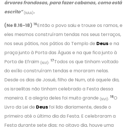
árvores frondosas, para fazer cabanas, como está
escrito”
.
(NAA)
16
(Ne 8.16-18)
Então o povo saiu e trouxe os ramos, e
eles mesmos construíram tendas nos seus terraços,
nos seus pátios, nos pátios do Templo de
Deus
e na
praça junto à Porta das Águas e na que fica junto à
17
Porta de Efraim
.
Todos os que tinham voltado
(NVI)
do exílio construíram tendas e moraram nelas.
Desde os dias de Josué, filho de Num, até aquele dia,
os israelitas não tinham celebrado a Festa dessa
18
maneira. E a alegria deles foi muito grande
.
O
(NVI)
Livro da Lei de
Deus
foi lido diariamente, desde o
primeiro até o último dia da Festa. E celebraram a
Festa durante sete dias; no oitavo dia, houve uma