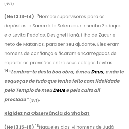
.
(NVT)
13
(Ne 13.13-14)
Nomeei supervisores para os
depósitos: o Sacerdote Selemias, o escriba Zadoque
e o Levita Pedaías. Designei Hanã, filho de Zacur e
neto de Matanias, para ser seu ajudante. Eles eram
homens de confiança e ficaram encarregados de
repartir as provisões entre seus colegas Levitas.
14
“Lembra-te desta boa obra, ó meu
Deus
, e não te
esqueças de tudo que tenho feito com fidelidade
pelo Templo de meu
Deus
e pelo culto ali
prestado”
.
(NVT)
Rigidez na Observância do Shabat
15
(Ne 13.15-18)
Naqueles dias, vi homens de Judá