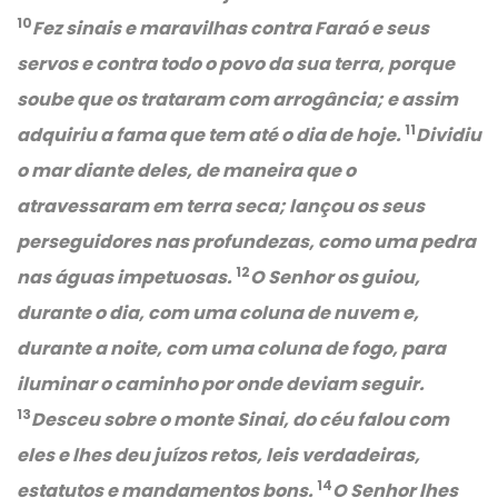
10
Fez sinais e maravilhas contra Faraó e seus
servos e contra todo o povo da sua terra, porque
soube que os trataram com arrogância; e assim
11
adquiriu a fama que tem até o dia de hoje.
Dividiu
o mar diante deles, de maneira que o
atravessaram em terra seca; lançou os seus
perseguidores nas profundezas, como uma pedra
12
nas águas impetuosas.
O Senhor os guiou,
durante o dia, com uma coluna de nuvem e,
durante a noite, com uma coluna de fogo, para
iluminar o caminho por onde deviam seguir.
13
Desceu sobre o monte Sinai, do céu falou com
eles e lhes deu juízos retos, leis verdadeiras,
14
estatutos e mandamentos bons.
O Senhor lhes