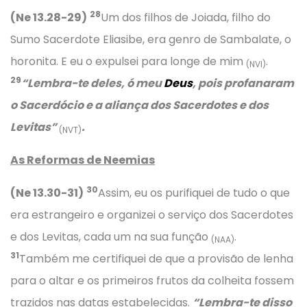
28
(Ne 13.28-29)
Um dos filhos de Joiada, filho do
Sumo Sacerdote Eliasibe, era genro de Sambalate, o
horonita. E eu o expulsei para longe de mim
.
(NVI)
29
“
Lembra-te deles, ó meu
Deus
, pois profanaram
o Sacerdócio e a aliança dos Sacerdotes e dos
Levitas”
.
(NVT)
As Reformas de Neemias
30
(Ne 13.30-31)
Assim, eu os purifiquei de tudo o que
era estrangeiro e organizei o serviço dos Sacerdotes
e dos Levitas, cada um na sua função
.
(NAA)
31
Também me certifiquei de que a provisão de lenha
para o altar e os primeiros frutos da colheita fossem
trazidos nas datas estabelecidas.
“Lembra-te disso