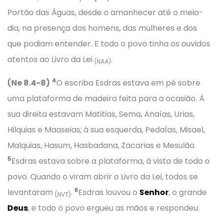
Portão das Águas, desde o amanhecer até o meio-
dia, na presença dos homens, das mulheres e dos
que podiam entender. E todo o povo tinha os ouvidos
atentos ao Livro da Lei
.
(NAA)
4
(Ne 8.4-8)
O escriba Esdras estava em pé sobre
uma plataforma de madeira feita para a ocasião. À
sua direita estavam Matitias, Sema, Anaías, Urias,
Hilquias e Maaseias; à sua esquerda, Pedaías, Misael,
Malquias, Hasum, Hasbadana, Zacarias e Mesulão.
5
Esdras estava sobre a plataforma, à vista de todo o
povo. Quando o viram abrir o Livro da Lei, todos se
6
levantaram
.
Esdras louvou o
Senhor
, o grande
(NVT)
Deus
, e todo o povo ergueu as mãos e respondeu: