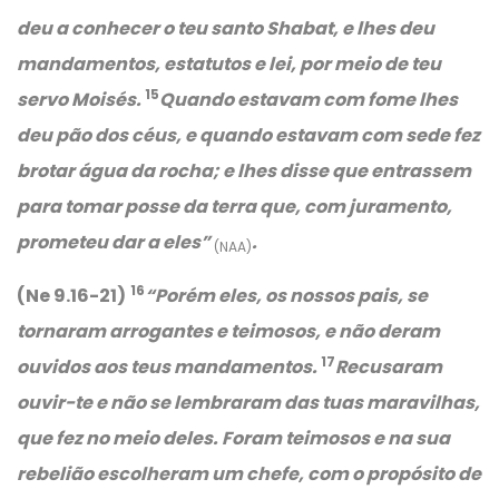
deu a conhecer o teu santo Shabat, e lhes deu
mandamentos, estatutos e lei, por meio de teu
15
servo Moisés.
Quando estavam com fome lhes
deu pão dos céus, e quando estavam com sede fez
brotar água da rocha; e lhes disse que entrassem
para tomar posse da terra que, com juramento,
prometeu dar a eles”
.
(NAA)
16
(Ne 9.16-21)
“
Porém eles, os nossos pais, se
tornaram arrogantes e teimosos, e não deram
17
ouvidos aos teus mandamentos.
Recusaram
ouvir-te e não se lembraram das tuas maravilhas,
que fez no meio deles. Foram teimosos e na sua
rebelião escolheram um chefe, com o propósito de