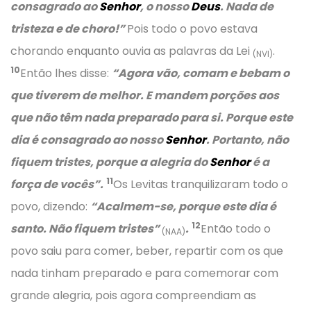
consagrado ao
Senhor
, o nosso
Deus
. Nada de
tristeza e de choro!”
Pois todo o povo estava
chorando enquanto ouvia as palavras da Lei
.
(NVI)
10
Então lhes disse:
“Agora vão, comam e bebam o
que tiverem de melhor. E mandem porções aos
que não têm nada preparado para si. Porque este
dia é consagrado ao nosso
Senhor
. Portanto, não
fiquem tristes, porque a alegria do
Senhor
é a
11
força de vocês”.
Os Levitas tranquilizaram todo o
povo, dizendo:
“Acalmem-se, porque este dia é
12
santo. Não fiquem tristes”
.
Então todo o
(NAA)
povo saiu para comer, beber, repartir com os que
nada tinham preparado e para comemorar com
grande alegria, pois agora compreendiam as