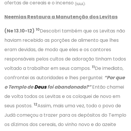
ofertas de cereais e o incenso
.
(NAA)
Neemias Restaura a Manutenção dos Levitas
10
(Ne 13.10-12)
Descobri também que os Levitas não
haviam recebido as porções de alimento que lhes
eram devidas, de modo que eles e os cantores
responsáveis pelos cultos de adoração tinham todos
11
voltado a trabalhar em seus campos.
De imediato,
confrontei as autoridades e lhes perguntei:
“Por que
o Templo de
Deus
foi abandonado?”
Então chamei
de volta todos os Levitas e os coloquei de novo em
12
seus postos.
Assim, mais uma vez, todo o povo de
Judá começou a trazer para os depósitos do Templo
os dízimos dos cereais, do vinho novo e do azeite