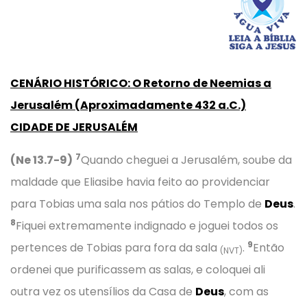
CENÁRIO HISTÓRICO
:
O Retorno de Neemias a
Jerusalém
(
Aproximadamente
432 a.C.)
CIDADE DE JERUSALÉM
7
(Ne 13.7-9)
Quando cheguei a Jerusalém, soube da
maldade que Eliasibe havia feito ao providenciar
para Tobias uma sala nos pátios do Templo de
Deus
.
8
Fiquei extremamente indignado e joguei todos os
9
pertences de Tobias para fora da sala
.
Então
(NVT)
ordenei que purificassem as salas, e coloquei ali
outra vez os utensílios da Casa de
Deus
, com as