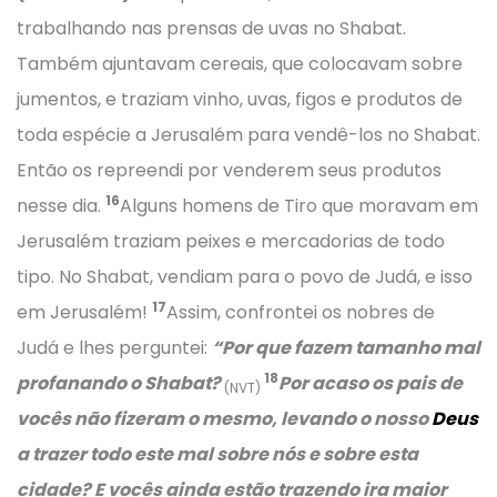
trabalhando nas prensas de uvas no Shabat.
Também ajuntavam cereais, que colocavam sobre
jumentos, e traziam vinho, uvas, figos e produtos de
toda espécie a Jerusalém para vendê-los no Shabat.
Então os repreendi por venderem seus produtos
16
nesse dia.
Alguns homens de Tiro que moravam em
Jerusalém traziam peixes e mercadorias de todo
tipo. No Shabat, vendiam para o povo de Judá, e isso
17
em Jerusalém!
Assim, confrontei os nobres de
Judá e lhes perguntei:
“Por que fazem tamanho mal
18
profanando o Shabat?
Por acaso os pais de
(NVT)
vocês não fizeram o mesmo, levando o nosso
Deus
a trazer todo este mal sobre nós e sobre esta
cidade? E vocês ainda estão trazendo ira maior