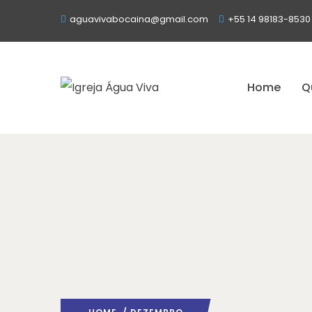
aguavivabocaina@gmail.com
+55 14 98183-8530
Home
Q