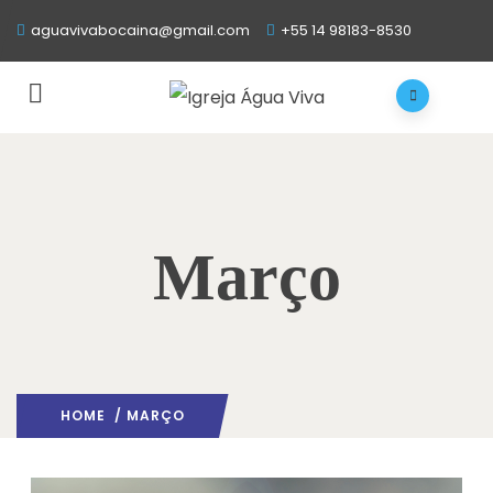
aguavivabocaina@gmail.com
+55 14 98183-8530
Março
HOME
/ MARÇO